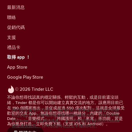
最新消息
聯絡
促銷代碼
支援
禮品卡
取得 app ！
App Store
Google Play Store
© 2026 Tinder LLC
不論你想尋找認真的穩定關係、輕鬆的互動，或是目前還沒頭
緒，Tinder 都是你可以開始建立真實交流的地方。該應用目前已
在 190 個國家推出，並促成超過 550 億次配對，這就是全球最受
我們非常重視你的隱私。我們與合作夥伴使用追蹤器分析網
歡迎的交友 App。無論你想尋找哪一種緣分，內建的「Double
站上的訪客，以便為你提供最相關的優惠內容，同時提升我
Date」、「音樂模式」、「跨國護照」和「來電」等功能，皆是
們 Tinder 行銷活動的成效。
進一步瞭解我們使用的 Cookie
為你量身打造。立即免費下載（支援 iOS 和 Android）。
和服務供應商。
你可以隨時在設定中撤銷同意。