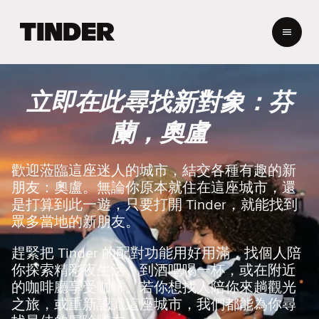
T
i
n
d
e
立即在此尋找新對象：芬
r
首
蘭，奧盧
頁
歡迎蒞臨這座迷人的城市，結交各種有趣的新
朋友：奧盧。無論你原本就住在這座城市，還
是打算到此一遊，只要打開 Tinder，就能找到
眾多當地的新朋友。
趕緊把 Tinder 的配對功能用好用滿，找個人陪
你探索精彩夜生活、到酒吧喝一杯，或在附近
的咖啡廳享受咖啡。若你想找人陪你來趟觀光
之旅，或重新認識這座城市，我們都能為你尋