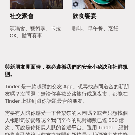
社交聚會
飲食饗宴
演唱會、藝術季、卡拉
咖啡、早午餐、烹飪
OK、體育賽事
與新朋友見面時，務必遵循我們的
安全小秘訣
和
社群規
則
。
Tinder 是一款超讚的交友 App。想尋找志同道合的新朋
友嗎？沒問題！無論你喜歡公路旅行或逛夜市，都能在
Tinder 上找到跟你話題最合的朋友。
需要有人陪你感受一下音樂祭的人潮嗎？或者只想找個
人暢聊氣候變遷呢？我們至今的配對總數已達 550 億
次，可說是你拓展人脈的首選平台。選用 Tinder，絕對
能為自己的線上交友之旅開創新格局：我們強大的功能