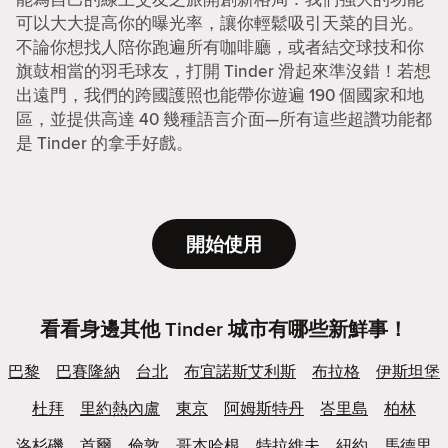
可以大大提高你的曝光率，讓你輕鬆吸引天菜的目光。
不論你想找人陪你跑遍所有咖啡廳，或者結交球技和你
旗鼓相當的羽毛球友，打開 Tinder 滑起來準沒錯！若想
出遠門，我們的跨國護照也能帶你遊遍 190 個國家和地
區，並提供高達 40 幾種語言介面—所有這些超讚功能都
是 Tinder 的拿手好戲。
開始使用
看看身邊其他 Tinder 城市有哪些新鮮事！
巴黎
巴賽隆納
台北
布宜諾斯艾利斯
布拉格
伊斯坦堡
杜拜
里約熱內盧
東京
阿姆斯特丹
峇里島
柏林
洛杉磯
首爾
倫敦
哥本哈根
特拉維夫
紐約
馬德里