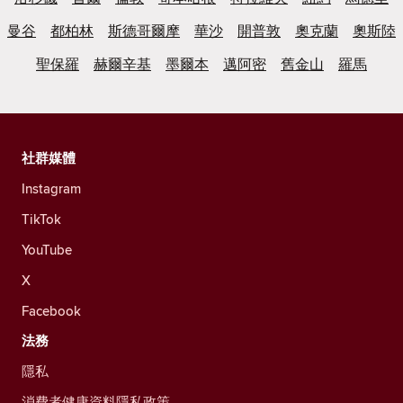
曼谷
都柏林
斯德哥爾摩
華沙
開普敦
奧克蘭
奧斯陸
聖保羅
赫爾辛基
墨爾本
邁阿密
舊金山
羅馬
社群媒體
Instagram
TikTok
YouTube
X
Facebook
法務
隱私
消費者健康資料隱私政策