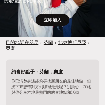
找最佳的冒險隊友。
立即加入
目的地近在咫尺
›
芬蘭
›
北東博斯尼亞
›
奧盧
約會好點子：芬蘭，奧盧
你已清楚身邊能夠尋找新朋友的最佳地點，但
接下來想帶對方到哪裡走走呢？別擔心！在此
與你分享本地最熱門的約會地點和活動：