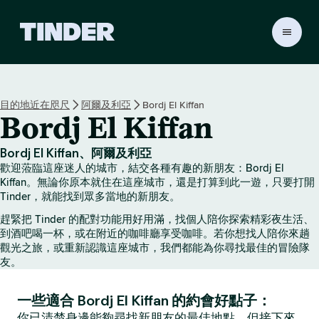
T
i
n
d
e
目的地近在咫尺
阿爾及利亞
Bordj El Kiffan
r
Bordj El Kiffan
首
頁
Bordj El Kiffan、阿爾及利亞
歡迎蒞臨這座迷人的城市，結交各種有趣的新朋友：Bordj El
Kiffan。無論你原本就住在這座城市，還是打算到此一遊，只要打開
Tinder，就能找到眾多當地的新朋友。
趕緊把 Tinder 的配對功能用好用滿，找個人陪你探索精彩夜生活、
到酒吧喝一杯，或在附近的咖啡廳享受咖啡。若你想找人陪你來趟
觀光之旅，或重新認識這座城市，我們都能為你尋找最佳的冒險隊
友。
一些適合 Bordj El Kiffan 的約會好點子：
你已清楚身邊能夠尋找新朋友的最佳地點，但接下來