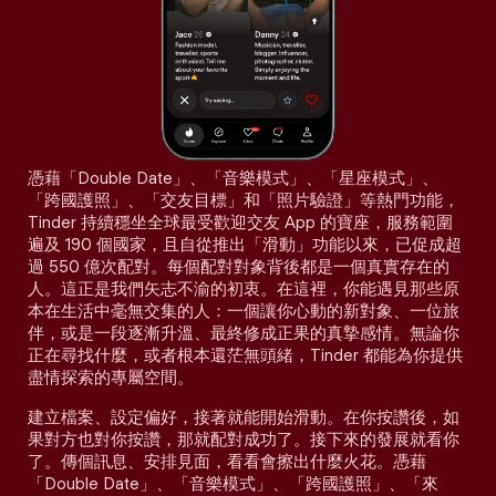
憑藉「Double Date」、「音樂模式」、「星座模式」、
「跨國護照」、「交友目標」和「照片驗證」等熱門功能，
Tinder 持續穩坐全球最受歡迎交友 App 的寶座，服務範圍
遍及 190 個國家，且自從推出「滑動」功能以來，已促成超
過 550 億次配對。每個配對對象背後都是一個真實存在的
人。這正是我們矢志不渝的初衷。在這裡，你能遇見那些原
本在生活中毫無交集的人：一個讓你心動的新對象、一位旅
伴，或是一段逐漸升溫、最終修成正果的真摯感情。無論你
正在尋找什麼，或者根本還茫無頭緒，Tinder 都能為你提供
盡情探索的專屬空間。
建立檔案、設定偏好，接著就能開始滑動。在你按讚後，如
果對方也對你按讚，那就配對成功了。接下來的發展就看你
了。傳個訊息、安排見面，看看會擦出什麼火花。憑藉
「Double Date」、「音樂模式」、「跨國護照」、「來