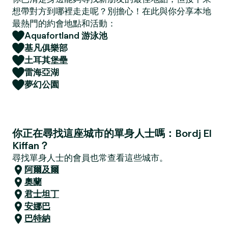
想帶對方到哪裡走走呢？別擔心！在此與你分享本地
最熱門的約會地點和活動：
Aquafortland 游泳池
基凡俱樂部
土耳其堡壘
雷海亞湖
夢幻公園
你正在尋找這座城市的單身人士嗎：Bordj El
Kiffan？
尋找單身人士的會員也常查看這些城市。
阿爾及爾
奧蘭
君士坦丁
安娜巴
巴特納