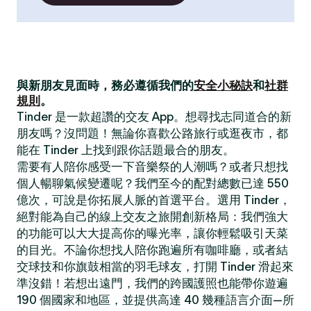
與新朋友見面時，務必遵循我們的
安全小秘訣
和
社群
規則
。
Tinder 是一款超讚的交友 App。想尋找志同道合的新
朋友嗎？沒問題！無論你喜歡公路旅行或逛夜市，都
能在 Tinder 上找到跟你話題最合的朋友。
需要有人陪你感受一下音樂祭的人潮嗎？或者只想找
個人暢聊氣候變遷呢？我們至今的配對總數已達 550
億次，可說是你拓展人脈的首選平台。選用 Tinder，
絕對能為自己的線上交友之旅開創新格局：我們強大
的功能可以大大提高你的曝光率，讓你輕鬆吸引天菜
的目光。不論你想找人陪你跑遍所有咖啡廳，或者結
交球技和你旗鼓相當的羽毛球友，打開 Tinder 滑起來
準沒錯！若想出遠門，我們的跨國護照也能帶你遊遍
190 個國家和地區，並提供高達 40 幾種語言介面—所