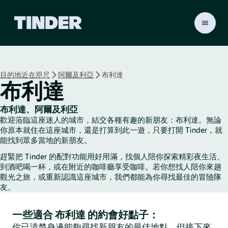
T
i
n
d
e
目的地近在咫尺
阿爾及利亞
布利達
r
布利達
首
頁
布利達、阿爾及利亞
歡迎蒞臨這座迷人的城市，結交各種有趣的新朋友：布利達。無論
你原本就住在這座城市，還是打算到此一遊，只要打開 Tinder，就
能找到眾多當地的新朋友。
趕緊把 Tinder 的配對功能用好用滿，找個人陪你探索精彩夜生活、
到酒吧喝一杯，或在附近的咖啡廳享受咖啡。若你想找人陪你來趟
觀光之旅，或重新認識這座城市，我們都能為你尋找最佳的冒險隊
友。
一些適合 布利達 的約會好點子：
你已清楚身邊能夠尋找新朋友的最佳地點，但接下來