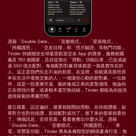
憑藉「Double Date」、「音樂模式」、「星座模式」、
「跨國護照」、「交友目標」和「照片驗證」等熱門功能，
Tinder 持續穩坐全球最受歡迎交友 App 的寶座，服務範圍
遍及 190 個國家，且自從推出「滑動」功能以來，已促成超
過 550 億次配對。每個配對對象背後都是一個真實存在的
人。這正是我們矢志不渝的初衷。在這裡，你能遇見那些原
本在生活中毫無交集的人：一個讓你心動的新對象、一位旅
伴，或是一段逐漸升溫、最終修成正果的真摯感情。無論你
正在尋找什麼，或者根本還茫無頭緒，Tinder 都能為你提供
盡情探索的專屬空間。
建立檔案、設定偏好，接著就能開始滑動。在你按讚後，如
果對方也對你按讚，那就配對成功了。接下來的發展就看你
了。傳個訊息、安排見面，看看會擦出什麼火花。憑藉
「Double Date」、「音樂模式」、「跨國護照」、「來
電」等豐富功能，Tinder 專為各種類型的關係量身打造：無