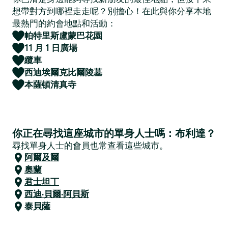
想帶對方到哪裡走走呢？別擔心！在此與你分享本地
最熱門的約會地點和活動：
帕特里斯盧蒙巴花園
11 月 1 日廣場
纜車
西迪埃爾克比爾陵墓
本薩頓清真寺
你正在尋找這座城市的單身人士嗎：布利達？
尋找單身人士的會員也常查看這些城市。
阿爾及爾
奧蘭
君士坦丁
西迪·貝爾·阿貝斯
泰貝薩