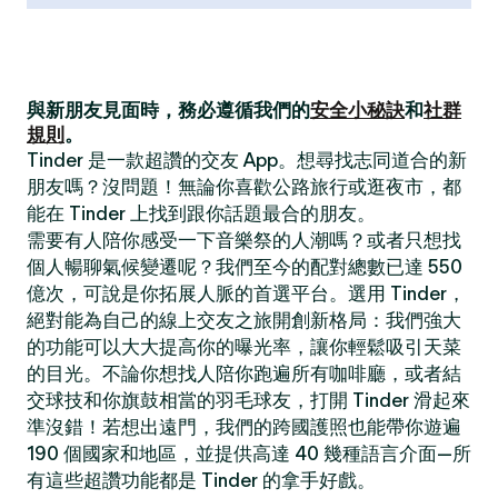
與新朋友見面時，務必遵循我們的
安全小秘訣
和
社群
規則
。
Tinder 是一款超讚的交友 App。想尋找志同道合的新
朋友嗎？沒問題！無論你喜歡公路旅行或逛夜市，都
能在 Tinder 上找到跟你話題最合的朋友。
需要有人陪你感受一下音樂祭的人潮嗎？或者只想找
個人暢聊氣候變遷呢？我們至今的配對總數已達 550
億次，可說是你拓展人脈的首選平台。選用 Tinder，
絕對能為自己的線上交友之旅開創新格局：我們強大
的功能可以大大提高你的曝光率，讓你輕鬆吸引天菜
的目光。不論你想找人陪你跑遍所有咖啡廳，或者結
交球技和你旗鼓相當的羽毛球友，打開 Tinder 滑起來
準沒錯！若想出遠門，我們的跨國護照也能帶你遊遍
190 個國家和地區，並提供高達 40 幾種語言介面—所
有這些超讚功能都是 Tinder 的拿手好戲。