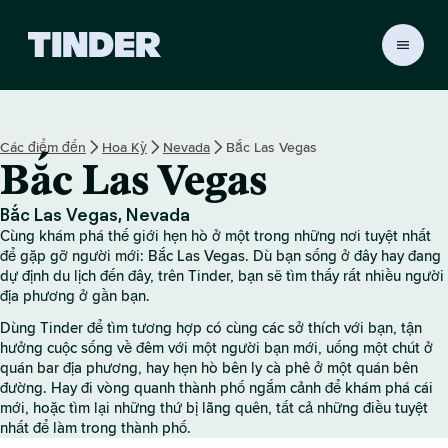
T
r
a
n
g
Các điểm đến
Hoa Kỳ
Nevada
Bắc Las Vegas
c
Bắc Las Vegas
h
ủ
T
Bắc Las Vegas, Nevada
i
Cùng khám phá thế giới hẹn hò ở một trong những nơi tuyệt nhất
n
để gặp gỡ người mới: Bắc Las Vegas. Dù bạn sống ở đây hay đang
d
dự định du lịch đến đây, trên Tinder, bạn sẽ tìm thấy rất nhiều người
địa phương ở gần bạn.
e
r
Dùng Tinder để tìm tương hợp có cùng các sở thích với bạn, tận
hưởng cuộc sống về đêm với một người bạn mới, uống một chút ở
quán bar địa phương, hay hẹn hò bên ly cà phê ở một quán bên
đường. Hay đi vòng quanh thành phố ngắm cảnh để khám phá cái
mới, hoặc tìm lại những thứ bị lãng quên, tất cả những điều tuyệt
nhất để làm trong thành phố.