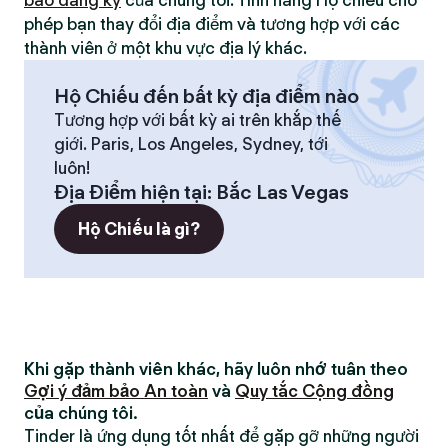
bao đăng ký
của chúng tôi. Tính năng Hộ chiếu cho
phép bạn thay đổi địa điểm và tương hợp với các
thành viên ở một khu vực địa lý khác.
Hộ Chiếu đến bất kỳ địa điểm nào
Tương hợp với bất kỳ ai trên khắp thế
giới. Paris, Los Angeles, Sydney, tới
luôn!
Địa Điểm hiện tại
:
Bắc Las Vegas
Hộ Chiếu là gì?
Khi gặp thành viên khác, hãy luôn nhớ tuân theo
Gợi ý đảm bảo An toàn
và
Quy tắc Cộng đồng
của chúng tôi.
Tinder là ứng dụng tốt nhất để gặp gỡ những người