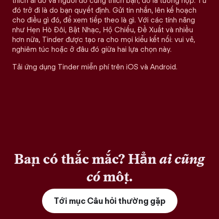
thích ai đó và người đó cũng thích bạn, đó là tương hợp. Từ
đó trở đi là do bạn quyết định. Gửi tin nhắn, lên kế hoạch
cho điều gì đó, để xem tiếp theo là gì. Với các tính năng
như Hẹn Hò Đôi, Bật Nhạc, Hộ Chiếu, Đề Xuất và nhiều
hơn nữa, Tinder được tạo ra cho mọi kiểu kết nối: vui vẻ,
nghiêm túc hoặc ở đâu đó giữa hai lựa chọn này.
Tải ứng dụng Tinder miễn phí trên iOS và Android.
Bạn có thắc mắc? Hẳn
ai cũng
có
một.
Tới mục Câu hỏi thường gặp