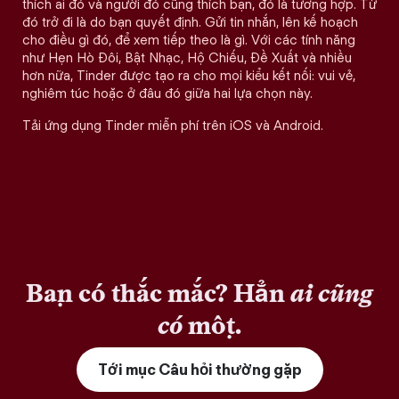
thích ai đó và người đó cũng thích bạn, đó là tương hợp. Từ
đó trở đi là do bạn quyết định. Gửi tin nhắn, lên kế hoạch
cho điều gì đó, để xem tiếp theo là gì. Với các tính năng
như Hẹn Hò Đôi, Bật Nhạc, Hộ Chiếu, Đề Xuất và nhiều
hơn nữa, Tinder được tạo ra cho mọi kiểu kết nối: vui vẻ,
nghiêm túc hoặc ở đâu đó giữa hai lựa chọn này.
Tải ứng dụng Tinder miễn phí trên iOS và Android.
Bạn có thắc mắc? Hẳn
ai cũng
có
một.
Tới mục Câu hỏi thường gặp