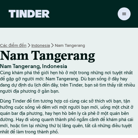
T
r
a
n
g
Các điểm đến
Indonesia
Nam Tangerang
c
Nam Tangerang
h
ủ
T
Nam Tangerang, Indonesia
i
Cùng khám phá thế giới hẹn hò ở một trong những nơi tuyệt nhất
n
để gặp gỡ người mới: Nam Tangerang. Dù bạn sống ở đây hay
d
đang dự định du lịch đến đây, trên Tinder, bạn sẽ tìm thấy rất nhiều
người địa phương ở gần bạn.
e
r
Dùng Tinder để tìm tương hợp có cùng các sở thích với bạn, tận
hưởng cuộc sống về đêm với một người bạn mới, uống một chút ở
quán bar địa phương, hay hẹn hò bên ly cà phê ở một quán bên
đường. Hay đi vòng quanh thành phố ngắm cảnh để khám phá cái
mới, hoặc tìm lại những thứ bị lãng quên, tất cả những điều tuyệt
nhất để làm trong thành phố.