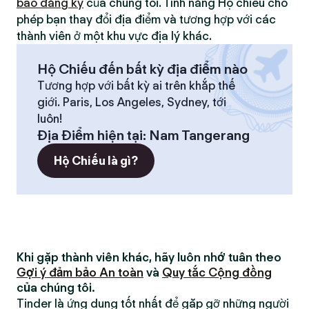
bao đăng ký
của chúng tôi. Tính năng Hộ chiếu cho
phép bạn thay đổi địa điểm và tương hợp với các
thành viên ở một khu vực địa lý khác.
Hộ Chiếu đến bất kỳ địa điểm nào
Tương hợp với bất kỳ ai trên khắp thế
giới. Paris, Los Angeles, Sydney, tới
luôn!
Địa Điểm hiện tại
:
Nam Tangerang
Hộ Chiếu là gì?
Khi gặp thành viên khác, hãy luôn nhớ tuân theo
Gợi ý đảm bảo An toàn
và
Quy tắc Cộng đồng
của chúng tôi.
Tinder là ứng dụng tốt nhất để gặp gỡ những người