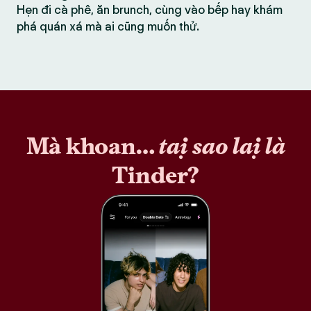
Hẹn đi cà phê, ăn brunch, cùng vào bếp hay khám
phá quán xá mà ai cũng muốn thử.
Mà khoan…
tại sao lại là
Tinder?