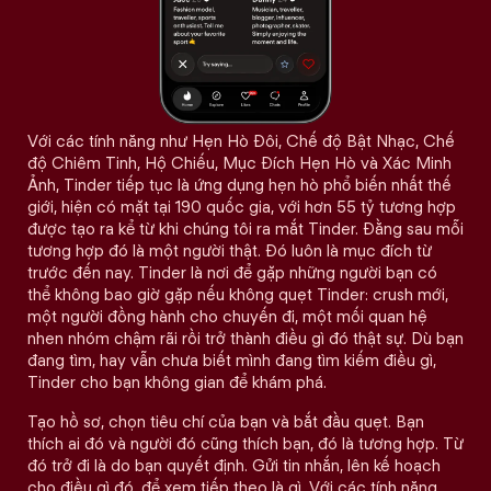
Với các tính năng như Hẹn Hò Đôi, Chế độ Bật Nhạc, Chế
độ Chiêm Tinh, Hộ Chiếu, Mục Đích Hẹn Hò và Xác Minh
Ảnh, Tinder tiếp tục là ứng dụng hẹn hò phổ biến nhất thế
giới, hiện có mặt tại 190 quốc gia, với hơn 55 tỷ tương hợp
được tạo ra kể từ khi chúng tôi ra mắt Tinder. Đằng sau mỗi
tương hợp đó là một người thật. Đó luôn là mục đích từ
trước đến nay. Tinder là nơi để gặp những người bạn có
thể không bao giờ gặp nếu không quẹt Tinder: crush mới,
một người đồng hành cho chuyến đi, một mối quan hệ
nhen nhóm chậm rãi rồi trở thành điều gì đó thật sự. Dù bạn
đang tìm, hay vẫn chưa biết mình đang tìm kiếm điều gì,
Tinder cho bạn không gian để khám phá.
Tạo hồ sơ, chọn tiêu chí của bạn và bắt đầu quẹt. Bạn
thích ai đó và người đó cũng thích bạn, đó là tương hợp. Từ
đó trở đi là do bạn quyết định. Gửi tin nhắn, lên kế hoạch
cho điều gì đó, để xem tiếp theo là gì. Với các tính năng