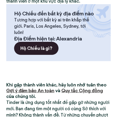
thành viên ở một khu vực địa lý khác.
Hộ Chiếu đến bất kỳ địa điểm nào
Tương hợp với bất kỳ ai trên khắp thế
giới. Paris, Los Angeles, Sydney, tới
luôn!
Địa Điểm hiện tại
:
Alexandria
Hộ Chiếu là gì?
Khi gặp thành viên khác, hãy luôn nhớ tuân theo
Gợi ý đảm bảo An toàn
và
Quy tắc Cộng đồng
của chúng tôi.
Tinder là ứng dụng tốt nhất để gặp gỡ những người
mới. Bạn đang tìm một người có cùng Sở thích với
mình? Không thành vấn đề. Từ những chuyến phượt