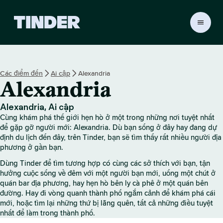
T
r
a
n
g
Các điểm đến
Ai cập
Alexandria
c
Alexandria
h
ủ
T
Alexandria, Ai cập
i
Cùng khám phá thế giới hẹn hò ở một trong những nơi tuyệt nhất
n
để gặp gỡ người mới: Alexandria. Dù bạn sống ở đây hay đang dự
d
định du lịch đến đây, trên Tinder, bạn sẽ tìm thấy rất nhiều người địa
phương ở gần bạn.
e
r
Dùng Tinder để tìm tương hợp có cùng các sở thích với bạn, tận
hưởng cuộc sống về đêm với một người bạn mới, uống một chút ở
quán bar địa phương, hay hẹn hò bên ly cà phê ở một quán bên
đường. Hay đi vòng quanh thành phố ngắm cảnh để khám phá cái
mới, hoặc tìm lại những thứ bị lãng quên, tất cả những điều tuyệt
nhất để làm trong thành phố.