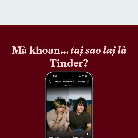
Mà khoan…
tại sao lại là
Tinder?