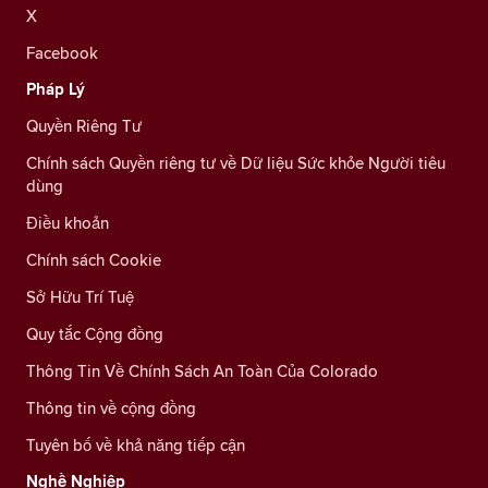
X
Facebook
Pháp Lý
Quyền Riêng Tư
Chính sách Quyền riêng tư về Dữ liệu Sức khỏe Người tiêu
dùng
Điều khoản
Chính sách Cookie
Sở Hữu Trí Tuệ
Quy tắc Cộng đồng
Thông Tin Về Chính Sách An Toàn Của Colorado
Thông tin về cộng đồng
Tuyên bố về khả năng tiếp cận
Nghề Nghiệp