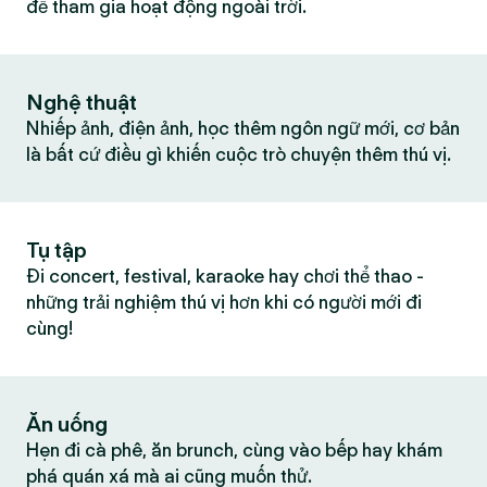
để tham gia hoạt động ngoài trời.
Nghệ thuật
Nhiếp ảnh, điện ảnh, học thêm ngôn ngữ mới, cơ bản
là bất cứ điều gì khiến cuộc trò chuyện thêm thú vị.
Tụ tập
Đi concert, festival, karaoke hay chơi thể thao -
những trải nghiệm thú vị hơn khi có người mới đi
cùng!
Ăn uống
Hẹn đi cà phê, ăn brunch, cùng vào bếp hay khám
phá quán xá mà ai cũng muốn thử.