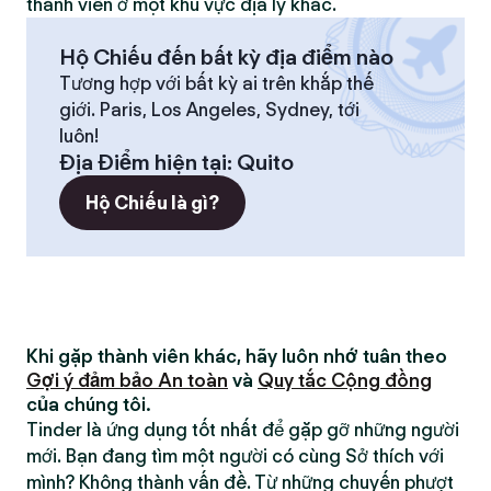
thành viên ở một khu vực địa lý khác.
Hộ Chiếu đến bất kỳ địa điểm nào
Tương hợp với bất kỳ ai trên khắp thế
giới. Paris, Los Angeles, Sydney, tới
luôn!
Địa Điểm hiện tại
:
Quito
Hộ Chiếu là gì?
Khi gặp thành viên khác, hãy luôn nhớ tuân theo
Gợi ý đảm bảo An toàn
và
Quy tắc Cộng đồng
của chúng tôi.
Tinder là ứng dụng tốt nhất để gặp gỡ những người
mới. Bạn đang tìm một người có cùng Sở thích với
mình? Không thành vấn đề. Từ những chuyến phượt