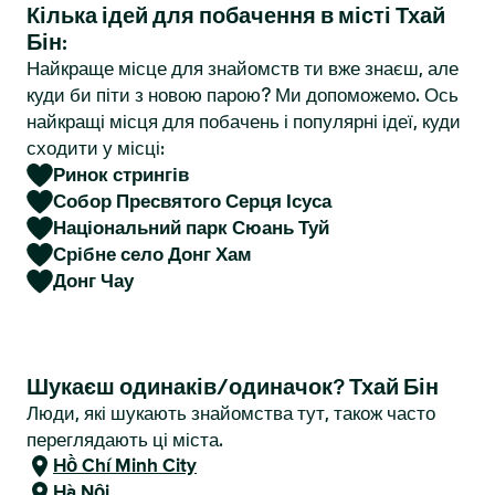
Кілька ідей для побачення в місті Тхай
r
Бін:
Найкраще місце для знайомств ти вже знаєш, але
куди би піти з новою парою? Ми допоможемо. Ось
найкращі місця для побачень і популярні ідеї, куди
сходити у місці:
Ринок стрингів
Собор Пресвятого Серця Ісуса
Національний парк Сюань Туй
Срібне село Донг Хам
Донг Чау
Шукаєш одинаків/одиначок? Тхай Бін
Люди, які шукають знайомства тут, також часто
переглядають ці міста.
Hồ Chí Minh City
Hà Nội