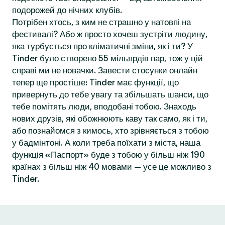
подорожей до нічних клубів.
Потрібен хтось, з ким не страшно у натовпі на
фестивалі? Або ж просто хочеш зустріти людину,
яка турбується про кліматичні зміни, як і ти? У
Tinder було створено 55 мільярдів пар, тож у цій
справі ми не новачки. Завести стосунки онлайн
тепер ще простіше: Tinder має функції, що
привернуть до тебе увагу та збільшать шанси, що
тебе помітять люди, вподобані тобою. Знаходь
нових друзів, які обожнюють каву так само, як і ти,
або познайомся з кимось, хто зрівняється з тобою
у бадмінтоні. А коли треба поїхати з міста, наша
функція «Паспорт» буде з тобою у більш ніж 190
країнах з більш ніж 40 мовами — усе це можливо з
Tinder.