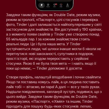
Завдяки таким функціям, як Double Date, режим музики,
режим астрології, «Паспорт», цілі стосунків і перевірка
фото, Tinder і далі залишається найпопулярнішим у світі
застосунком для знайомств. Він доступний у 190 країнах,
а з моменту появи свайпів у Tinder уже створено понад
55 мільярдів пар. І за кожним знайомством стоять
реальні люди. Це і була наша мета. У Tinder
зустрічаються люди, чиї шляхи інакше могли б ніколи не
перетнутися: нові закоханості, супутники в подорож,
прості історії, які згодом переростають у серйозні
стосунки. Якою б не була твоя мета — і навіть якщо її
поки що немає, — Tinder допоможе її досягти.
Створи профіль, налаштуй вподобання і почни свайпити.
Якщо ти поставиш комусь лайк, а ця людина поставить
лайк тобі — вітаємо, ви пара! А далі — все у твоїх руках.
Надішли повідомлення, заплануй зустріч, подивися, що з
цього вийде. Завдяки таким функціям, як Double Date,
режим музики, «Паспорт», «Хімія» та іншим, Tinder
підходить для пошуку будь-яких стосунків: легких,