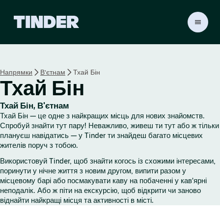
Г
о
л
о
в
Напрямки
В'єтнам
Тхай Бін
н
Тхай Бін
а
с
т
Тхай Бін, В'єтнам
о
Тхай Бін — це одне з найкращих місць для нових знайомств.
р
Спробуй знайти тут пару! Неважливо, живеш ти тут або ж тільки
і
плануєш навідатись — у Tinder ти знайдеш багато місцевих
жителів поруч з тобою.
н
к
Використовуй Tinder, щоб знайти когось із схожими інтересами,
а
поринути у нічне життя з новим другом, випити разом у
T
місцевому барі або посмакувати каву на побаченні у кав'ярні
i
неподалік. Або ж піти на екскурсію, щоб відкрити чи заново
n
віднайти найкращі місця та активності в місті.
d
e