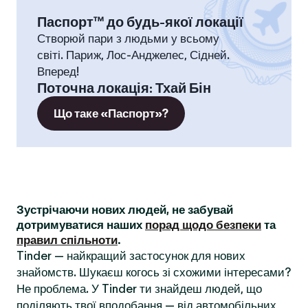
Паспорт™ до будь-якої локації
Створюй пари з людьми у всьому
світі. Париж, Лос-Анджелес, Сідней.
Вперед!
Поточна локація
:
Тхай Бін
Що таке «Паспорт»?
Зустрічаючи нових людей, не забувай
дотримуватися наших
порад щодо безпеки
та
правил спільноти
.
Tinder — найкращий застосунок для нових
знайомств. Шукаєш когось зі схожими інтересами?
Не проблема. У Tinder ти знайдеш людей, що
поділяють твої вподобання — від автомобільних