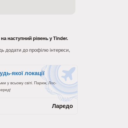
на наступний рівень у Tinder.
удь додати до профілю інтереси,
удь-якої локації
и у всьому світі. Париж, Лос-
перед!
Ларедо