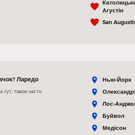
Католицьки
Агустін
San Augusti
ачок? Ларедо
Нью-Йорк
Олександр
 тут, також часто
Лос-Андже
Буйвол
Медісон