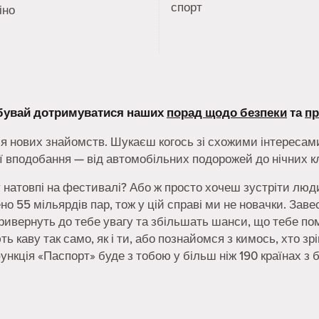
спорт
іно
абувай дотримуватися наших
порад щодо безпеки
та
пр
я нових знайомств. Шукаєш когось зі схожими інтересами
 вподобання — від автомобільних подорожей до нічних кл
у натовпі на фестивалі? Або ж просто хочеш зустріти люд
рено 55 мільярдів пар, тож у цій справі ми не новачки. За
привернуть до тебе увагу та збільшать шанси, що тебе по
ь каву так само, як і ти, або познайомся з кимось, хто зр
функція «Паспорт» буде з тобою у більш ніж 190 країнах з