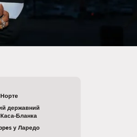
 Норте
ий державний
 Каса-Бланка
ppes у Ларедо