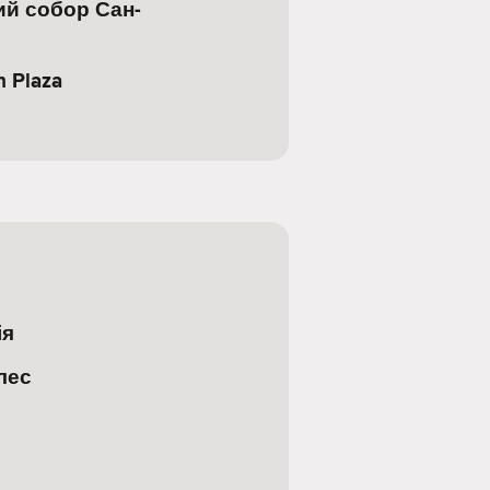
й собор Сан-
n Plaza
ія
лес