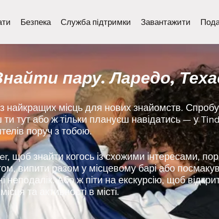
ати
Безпека
Служба підтримки
Завантажити
Пода
Знайти пару. Ларедо, Теха
з найкращих місць для нових знайомств. Спробуй
ти тут або ж тільки плануєш навідатись — у Tin
телів поруч з тобою.
r, щоб знайти когось із схожими інтересами, пор
гом, випити разом у місцевому барі або посмакув
ні неподалік. Або ж піти на екскурсію, щоб відкри
ісця та активності в місті.