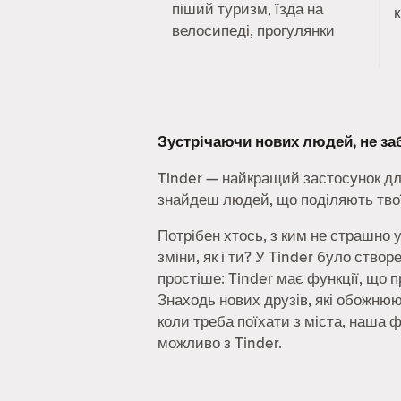
піший туризм, їзда на
к
велосипеді, прогулянки
Зустрічаючи нових людей, не з
Tinder — найкращий застосунок дл
знайдеш людей, що поділяють твої
Потрібен хтось, з ким не страшно 
зміни, як і ти? У Tinder було ство
простіше: Tinder має функції, що 
Знаходь нових друзів, які обожнюют
коли треба поїхати з міста, наша 
можливо з Tinder.