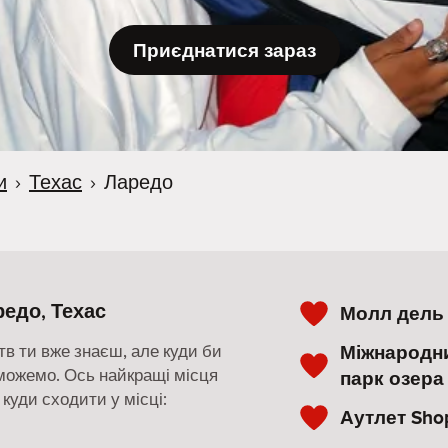
Приєднатися зараз
и
›
Техас
›
Ларедо
редо, Техас
Молл дель
Міжнародн
в ти вже знаєш, але куди би
можемо. Ось найкращі місця
парк озера
 куди сходити у місці:
Аутлет Sho