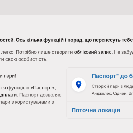
остей. Ось кілька функцій і порад, що перенесуть тебе 
 легко. Потрібно лише створити
обліковий запис
. Не заб
ти свою особистість.
Паспорт™ до б
и пари
!
Створюй пари з людьм
ися
функцією «Паспорт»
,
Анджелес, Сідней. В
едплати
. Паспорт дозволяє
пари з користувачами з
Поточна локація