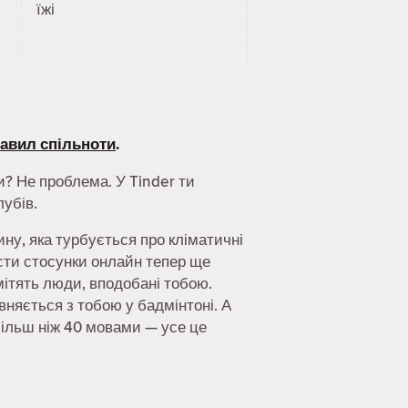
їжі
авил спільноти
.
? Не проблема. У Tinder ти
убів.
ину, яка турбується про кліматичні
вести стосунки онлайн тепер ще
мітять люди, вподобані тобою.
івняється з тобою у бадмінтоні. А
 більш ніж 40 мовами — усе це