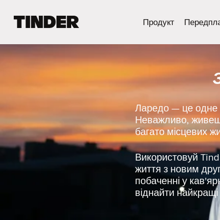
Г
Продукт
Передпл
о
л
о
в
н
а
с
т
Ларедо — це одне 
о
Неважливо, живеш 
р
багато місцевих жи
і
н
к
Використовуй Tinde
а
життя з новим дру
T
побаченні у кав'яр
i
віднайти найкращі м
n
d
e