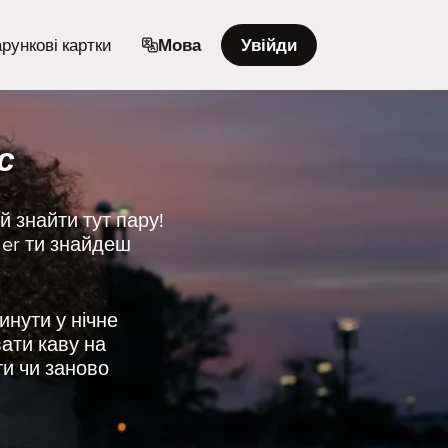
рункові картки
Мова
Увійди
с
 знайти тут пару!
der ти знайдеш
инути у нічне
ати каву на
ти чи заново