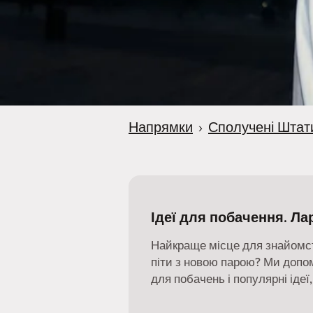
r
Напрямки
›
Сполучені Штат
Ідеї для побачення. Ла
Найкраще місце для знайомст
піти з новою парою? Ми допо
для побачень і популярні ідеї,