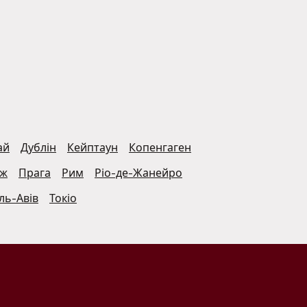
ай
Дублін
Кейптаун
Копенгаген
иж
Прага
Рим
Ріо-де-Жанейро
ль-Авів
Токіо