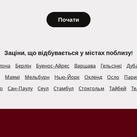
Почати
Заціни, що відбувається у містах поблизу!
лона
Берлін
Буенос-Айрес
Варшава
Гельсінкі
Дуб
Маямі
Мельбурн
Нью-Йорк
Окленд
Осло
Пар
о
Сан-Паулу
Сеул
Стамбул
Стокгольм
Тайбей
Те