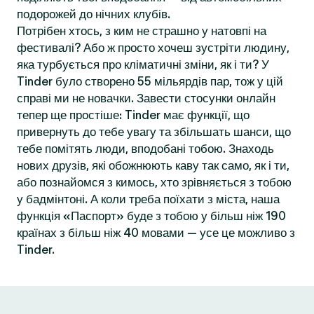
подорожей до нічних клубів.
Потрібен хтось, з ким не страшно у натовпі на
фестивалі? Або ж просто хочеш зустріти людину,
яка турбується про кліматичні зміни, як і ти? У
Tinder було створено 55 мільярдів пар, тож у цій
справі ми не новачки. Завести стосунки онлайн
тепер ще простіше: Tinder має функції, що
привернуть до тебе увагу та збільшать шанси, що
тебе помітять люди, вподобані тобою. Знаходь
нових друзів, які обожнюють каву так само, як і ти,
або познайомся з кимось, хто зрівняється з тобою
у бадмінтоні. А коли треба поїхати з міста, наша
функція «Паспорт» буде з тобою у більш ніж 190
країнах з більш ніж 40 мовами — усе це можливо з
Tinder.