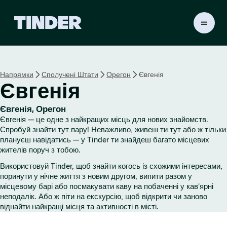
Г
о
л
о
в
Напрямки
Сполучені Штати
Орегон
Євгенія
н
Євгенія
а
с
т
Євгенія, Орегон
о
Євгенія — це одне з найкращих місць для нових знайомств.
р
Спробуй знайти тут пару! Неважливо, живеш ти тут або ж тільки
і
плануєш навідатись — у Tinder ти знайдеш багато місцевих
жителів поруч з тобою.
н
к
Використовуй Tinder, щоб знайти когось із схожими інтересами,
а
поринути у нічне життя з новим другом, випити разом у
T
місцевому барі або посмакувати каву на побаченні у кав'ярні
i
неподалік. Або ж піти на екскурсію, щоб відкрити чи заново
n
віднайти найкращі місця та активності в місті.
d
e