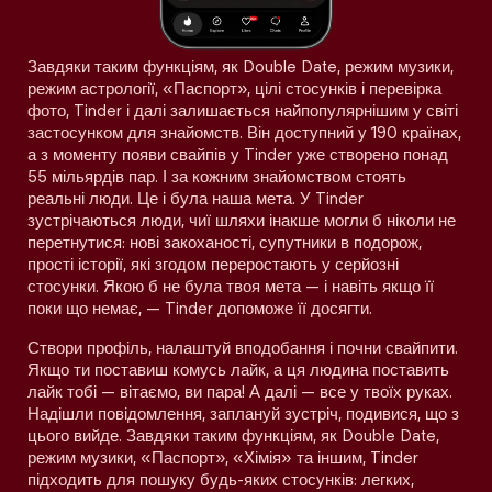
Завдяки таким функціям, як Double Date, режим музики,
режим астрології, «Паспорт», цілі стосунків і перевірка
фото, Tinder і далі залишається найпопулярнішим у світі
застосунком для знайомств. Він доступний у 190 країнах,
а з моменту появи свайпів у Tinder уже створено понад
55 мільярдів пар. І за кожним знайомством стоять
реальні люди. Це і була наша мета. У Tinder
зустрічаються люди, чиї шляхи інакше могли б ніколи не
перетнутися: нові закоханості, супутники в подорож,
прості історії, які згодом переростають у серйозні
стосунки. Якою б не була твоя мета — і навіть якщо її
поки що немає, — Tinder допоможе її досягти.
Створи профіль, налаштуй вподобання і почни свайпити.
Якщо ти поставиш комусь лайк, а ця людина поставить
лайк тобі — вітаємо, ви пара! А далі — все у твоїх руках.
Надішли повідомлення, заплануй зустріч, подивися, що з
цього вийде. Завдяки таким функціям, як Double Date,
режим музики, «Паспорт», «Хімія» та іншим, Tinder
підходить для пошуку будь-яких стосунків: легких,