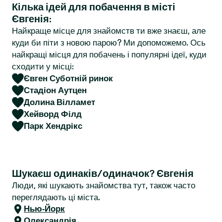
Кілька ідей для побачення в місті
r
Євгенія:
Найкраще місце для знайомств ти вже знаєш, але
куди би піти з новою парою? Ми допоможемо. Ось
найкращі місця для побачень і популярні ідеї, куди
сходити у місці:
Євген Суботній ринок
Стадіон Аутцен
Долина Вілламет
Хейворд Філд
Парк Хендрікс
Шукаєш одинаків/одиначок? Євгенія
Люди, які шукають знайомства тут, також часто
переглядають ці міста.
Нью-Йорк
Олександрія