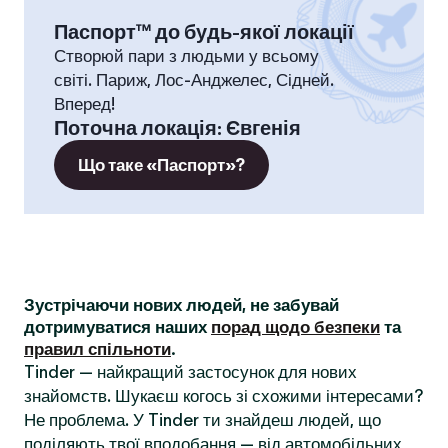
Паспорт™ до будь-якої локації
Створюй пари з людьми у всьому
світі. Париж, Лос-Анджелес, Сідней.
Вперед!
Поточна локація
:
Євгенія
Що таке «Паспорт»?
Зустрічаючи нових людей, не забувай
дотримуватися наших
порад щодо безпеки
та
правил спільноти
.
Tinder — найкращий застосунок для нових
знайомств. Шукаєш когось зі схожими інтересами?
Не проблема. У Tinder ти знайдеш людей, що
поділяють твої вподобання — від автомобільних