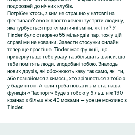
подорожей до нічних клубів.
Потрібен хтось, з ким не страшно у натовпі на
фестивалі? Або ж просто хочеш зустріти людину,
яка турбується про кліматичні зміни, як і ти? У
Tinder було створено 55 мільярдів пар, тож у цій
справі ми не новачки. Завести стосунки онлайн
тепер ще простіше: Tinder має функції, що
привернуть до тебе увагу та збільшать шанси, що
тебе помітять люди, вподобані тобою. Знаходь
нових друзів, які обожнюють каву так само, як і ти,
або познайомся з кимось, хто зрівняється з тобою
у бадмінтоні. А коли треба поїхати з міста, наша
функція «Паспорт» буде з тобою у більш ніж 190
країнах з більш ніж 40 мовами — усе це можливо з
Tinder.