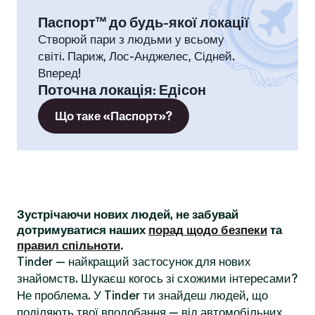
Паспорт™ до будь-якої локації
Створюй пари з людьми у всьому
світі. Париж, Лос-Анджелес, Сідней.
Вперед!
Поточна локація
:
Едісон
Що таке «Паспорт»?
Зустрічаючи нових людей, не забувай
дотримуватися наших
порад щодо безпеки
та
правил спільноти
.
Tinder — найкращий застосунок для нових
знайомств. Шукаєш когось зі схожими інтересами?
Не проблема. У Tinder ти знайдеш людей, що
поділяють твої вподобання — від автомобільних