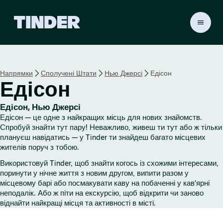
Г
о
л
о
в
Напрямки
Сполучені Штати
Нью Джерсі
Едісон
н
Едісон
а
с
т
Едісон, Нью Джерсі
о
Едісон — це одне з найкращих місць для нових знайомств.
р
Спробуй знайти тут пару! Неважливо, живеш ти тут або ж тільки
і
плануєш навідатись — у Tinder ти знайдеш багато місцевих
жителів поруч з тобою.
н
к
Використовуй Tinder, щоб знайти когось із схожими інтересами,
а
поринути у нічне життя з новим другом, випити разом у
T
місцевому барі або посмакувати каву на побаченні у кав'ярні
i
неподалік. Або ж піти на екскурсію, щоб відкрити чи заново
n
віднайти найкращі місця та активності в місті.
d
e