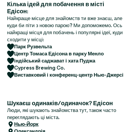
Кілька ідей для побачення в місті
r
Едісон:
Найкраще місце для знайомств ти вже знаєш, але
куди би піти з новою парою? Ми допоможемо. Ось
найкращі місця для побачень і популярні ідеї, куди
сходити у місці:
Парк Рузвельта
Центр Томаса Едісона в парку Менло
індійський саджават і хата Пуджа
Cypress Brewing Co.
Виставковий і конференц-центр Нью-Джерсі
Шукаєш одинаків/одиначок? Едісон
Люди, які шукають знайомства тут, також часто
переглядають ці міста.
Нью-Йорк
Олександрія