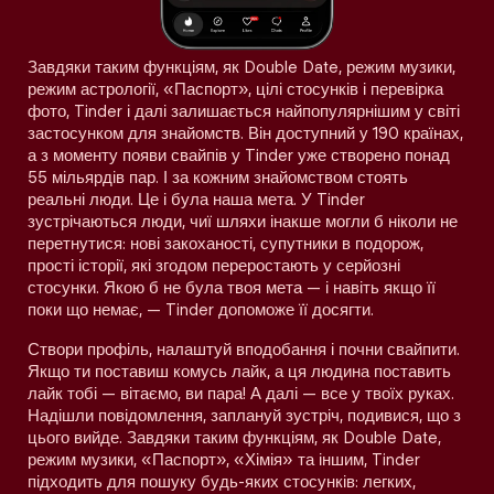
Завдяки таким функціям, як Double Date, режим музики,
режим астрології, «Паспорт», цілі стосунків і перевірка
фото, Tinder і далі залишається найпопулярнішим у світі
застосунком для знайомств. Він доступний у 190 країнах,
а з моменту появи свайпів у Tinder уже створено понад
55 мільярдів пар. І за кожним знайомством стоять
реальні люди. Це і була наша мета. У Tinder
зустрічаються люди, чиї шляхи інакше могли б ніколи не
перетнутися: нові закоханості, супутники в подорож,
прості історії, які згодом переростають у серйозні
стосунки. Якою б не була твоя мета — і навіть якщо її
поки що немає, — Tinder допоможе її досягти.
Створи профіль, налаштуй вподобання і почни свайпити.
Якщо ти поставиш комусь лайк, а ця людина поставить
лайк тобі — вітаємо, ви пара! А далі — все у твоїх руках.
Надішли повідомлення, заплануй зустріч, подивися, що з
цього вийде. Завдяки таким функціям, як Double Date,
режим музики, «Паспорт», «Хімія» та іншим, Tinder
підходить для пошуку будь-яких стосунків: легких,