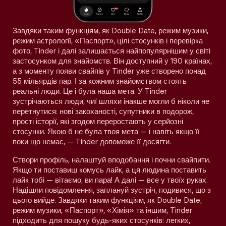
Завдяки таким функціям, як Double Date, режим музики,
режим астрології, «Паспорт», цілі стосунків і перевірка
фото, Tinder і далі залишається найпопулярнішим у світі
застосунком для знайомств. Він доступний у 190 країнах,
а з моменту появи свайпів у Tinder уже створено понад
55 мільярдів пар. І за кожним знайомством стоять
реальні люди. Це і була наша мета. У Tinder
зустрічаються люди, чиї шляхи інакше могли б ніколи не
перетнутися: нові закоханості, супутники в подорож,
прості історії, які згодом переростають у серйозні
стосунки. Якою б не була твоя мета — і навіть якщо її
поки що немає, — Tinder допоможе її досягти.
Створи профіль, налаштуй вподобання і почни свайпити.
Якщо ти поставиш комусь лайк, а ця людина поставить
лайк тобі — вітаємо, ви пара! А далі — все у твоїх руках.
Надішли повідомлення, заплануй зустріч, подивися, що з
цього вийде. Завдяки таким функціям, як Double Date,
режим музики, «Паспорт», «Хімія» та іншим, Tinder
підходить для пошуку будь-яких стосунків: легких,