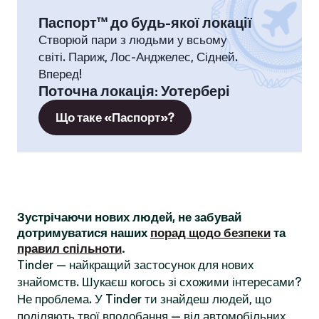
Паспорт™ до будь-якої локації
Створюй пари з людьми у всьому
світі. Париж, Лос-Анджелес, Сідней.
Вперед!
Поточна локація
:
Уотербері
Що таке «Паспорт»?
Зустрічаючи нових людей, не забувай
дотримуватися наших
порад щодо безпеки
та
правил спільноти
.
Tinder — найкращий застосунок для нових
знайомств. Шукаєш когось зі схожими інтересами?
Не проблема. У Tinder ти знайдеш людей, що
поділяють твої вподобання — від автомобільних