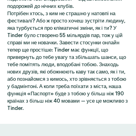
подорожей до нічних клубів.
Потрібен хтось, з ким не страшно у натовпі на
фестивалі? Або ж просто хочеш зустріти людину,
яка турбується про кліматичні зміни, як і ти? У
Tinder було створено 55 мільярдів пар, тож у цій
справі ми не новачки. Завести стосунки онлайн
тепер ще простіше: Tinder має функції, що
привернуть до тебе увагу та збільшать шанси, що
тебе помітять люди, вподобані тобою. Знаходь
нових друзів, які обожнюють каву так само, як і ти,
або познайомся з кимось, хто зрівняється з тобою
у бадмінтоні. А коли треба поїхати з міста, наша
функція «Паспорт» буде з тобою у більш ніж 190
країнах з більш ніж 40 мовами — усе це можливо з
Tinder.