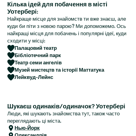
Кілька ідей для побачення в місті
r
Уотербері:
Найкраще місце для знайомств ти вже знаєш, але
куди би піти з новою парою? Ми допоможемо. Ось
найкращі місця для побачень і популярні ідеї, куди
сходити у місці:
Палацовий театр
Бібліотечний парк
Театр семи ангелів
Музей мистецтв та історії Маттатука
Лейквуд-Лейнс
Шукаєш одинаків/одиначок? Уотербері
Люди, які шукають знайомства тут, також часто
переглядають ці міста.
Нью-Йорк
Олександрія