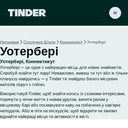
Г
о
л
о
в
Напрямки
Сполучені Штати
Коннектикут
Уотербері
н
Уотербері
а
с
т
Уотербері, Коннектикут
о
Уотербері — це одне з найкращих місць для нових знайомств.
р
Спробуй знайти тут пару! Неважливо, живеш ти тут або ж тільки
і
плануєш навідатись — у Tinder ти знайдеш багато місцевих
жителів поруч з тобою.
н
к
Використовуй Tinder, щоб знайти когось із схожими інтересами,
а
поринути у нічне життя з новим другом, випити разом у
T
місцевому барі або посмакувати каву на побаченні у кав'ярні
i
неподалік. Або ж піти на екскурсію, щоб відкрити чи заново
n
віднайти найкращі місця та активності в місті.
d
e