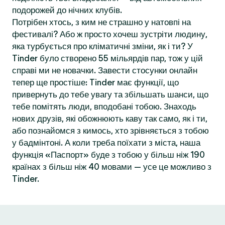
подорожей до нічних клубів.
Потрібен хтось, з ким не страшно у натовпі на
фестивалі? Або ж просто хочеш зустріти людину,
яка турбується про кліматичні зміни, як і ти? У
Tinder було створено 55 мільярдів пар, тож у цій
справі ми не новачки. Завести стосунки онлайн
тепер ще простіше: Tinder має функції, що
привернуть до тебе увагу та збільшать шанси, що
тебе помітять люди, вподобані тобою. Знаходь
нових друзів, які обожнюють каву так само, як і ти,
або познайомся з кимось, хто зрівняється з тобою
у бадмінтоні. А коли треба поїхати з міста, наша
функція «Паспорт» буде з тобою у більш ніж 190
країнах з більш ніж 40 мовами — усе це можливо з
Tinder.