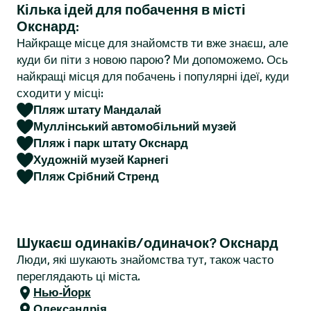
Кілька ідей для побачення в місті
r
Окснард:
Найкраще місце для знайомств ти вже знаєш, але
куди би піти з новою парою? Ми допоможемо. Ось
найкращі місця для побачень і популярні ідеї, куди
сходити у місці:
Пляж штату Мандалай
Муллінський автомобільний музей
Пляж і парк штату Окснард
Художній музей Карнегі
Пляж Срібний Стренд
Шукаєш одинаків/одиначок? Окснард
Люди, які шукають знайомства тут, також часто
переглядають ці міста.
Нью-Йорк
Олександрія