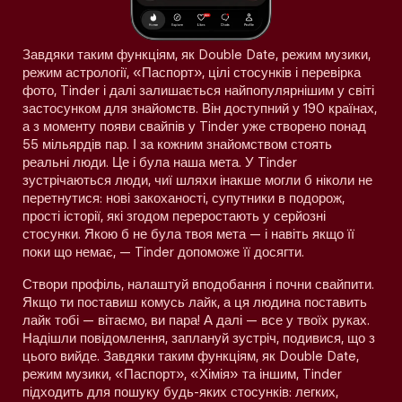
Завдяки таким функціям, як Double Date, режим музики,
режим астрології, «Паспорт», цілі стосунків і перевірка
фото, Tinder і далі залишається найпопулярнішим у світі
застосунком для знайомств. Він доступний у 190 країнах,
а з моменту появи свайпів у Tinder уже створено понад
55 мільярдів пар. І за кожним знайомством стоять
реальні люди. Це і була наша мета. У Tinder
зустрічаються люди, чиї шляхи інакше могли б ніколи не
перетнутися: нові закоханості, супутники в подорож,
прості історії, які згодом переростають у серйозні
стосунки. Якою б не була твоя мета — і навіть якщо її
поки що немає, — Tinder допоможе її досягти.
Створи профіль, налаштуй вподобання і почни свайпити.
Якщо ти поставиш комусь лайк, а ця людина поставить
лайк тобі — вітаємо, ви пара! А далі — все у твоїх руках.
Надішли повідомлення, заплануй зустріч, подивися, що з
цього вийде. Завдяки таким функціям, як Double Date,
режим музики, «Паспорт», «Хімія» та іншим, Tinder
підходить для пошуку будь-яких стосунків: легких,