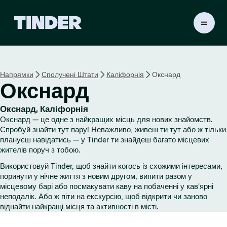
Г
о
л
о
в
Напрямки
Сполучені Штати
Каліфорнія
Окснард
н
Окснард
а
с
т
Окснард, Каліфорнія
о
Окснард — це одне з найкращих місць для нових знайомств.
р
Спробуй знайти тут пару! Неважливо, живеш ти тут або ж тільки
і
плануєш навідатись — у Tinder ти знайдеш багато місцевих
жителів поруч з тобою.
н
к
Використовуй Tinder, щоб знайти когось із схожими інтересами,
а
поринути у нічне життя з новим другом, випити разом у
T
місцевому барі або посмакувати каву на побаченні у кав'ярні
i
неподалік. Або ж піти на екскурсію, щоб відкрити чи заново
n
віднайти найкращі місця та активності в місті.
d
e