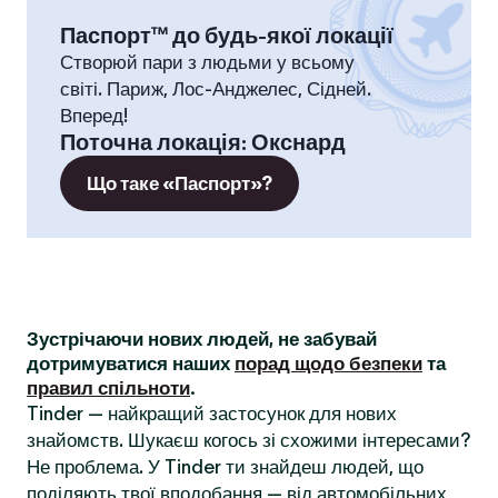
Паспорт™ до будь-якої локації
Створюй пари з людьми у всьому
світі. Париж, Лос-Анджелес, Сідней.
Вперед!
Поточна локація
:
Окснард
Що таке «Паспорт»?
Зустрічаючи нових людей, не забувай
дотримуватися наших
порад щодо безпеки
та
правил спільноти
.
Tinder — найкращий застосунок для нових
знайомств. Шукаєш когось зі схожими інтересами?
Не проблема. У Tinder ти знайдеш людей, що
поділяють твої вподобання — від автомобільних