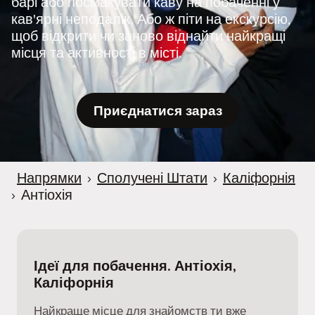
барі або посмакувати каву на побаченні у
r
кав'ярні неподалік. Або ж піти на екскурсію,
щоб відкрити чи заново віднайти найкращі
місця та активності в місті.
Приєднатися зараз
Напрямки
›
Сполучені Штати
›
Каліфорнія
›
Антіохія
Ідеї для побачення. Антіохія,
Каліфорнія
Найкраще місце для знайомств ти вже