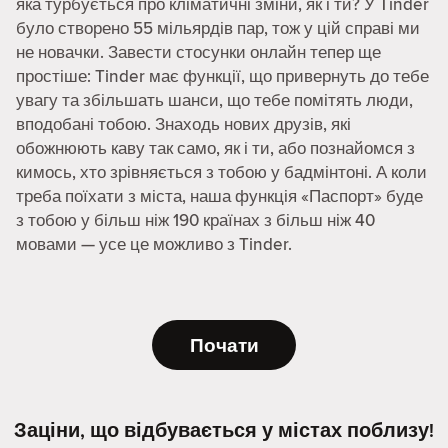
яка турбується про кліматичні зміни, як і ти? У Tinder
було створено 55 мільярдів пар, тож у цій справі ми
не новачки. Завести стосунки онлайн тепер ще
простіше: Tinder має функції, що привернуть до тебе
увагу та збільшать шанси, що тебе помітять люди,
вподобані тобою. Знаходь нових друзів, які
обожнюють каву так само, як і ти, або познайомся з
кимось, хто зрівняється з тобою у бадмінтоні. А коли
треба поїхати з міста, наша функція «Паспорт» буде
з тобою у більш ніж 190 країнах з більш ніж 40
мовами — усе це можливо з Tinder.
Почати
Заціни, що відбувається у містах поблизу!