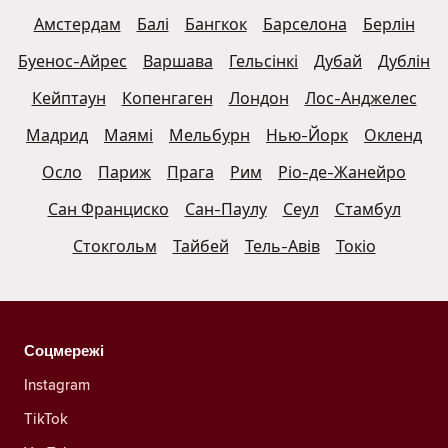
Амстердам
Балі
Бангкок
Барселона
Берлін
Буенос-Айрес
Варшава
Гельсінкі
Дубай
Дублін
Кейптаун
Копенгаген
Лондон
Лос-Анджелес
Мадрид
Маямі
Мельбурн
Нью-Йорк
Окленд
Осло
Париж
Прага
Рим
Ріо-де-Жанейро
Сан Франциско
Сан-Паулу
Сеул
Стамбул
Стокгольм
Тайбей
Тель-Авів
Токіо
Соцмережі
Instagram
TikTok