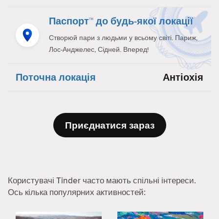
Паспорт™ до будь-якої локації
Створюй пари з людьми у всьому світі. Париж,
Лос-Анджелес, Сідней. Вперед!
Поточна локація
Антіохія
Приєднатися зараз
Користувачі Tinder часто мають спільні інтереси.
Ось кілька популярних активностей: