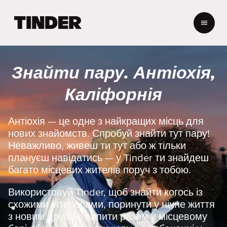
Г
о
л
о
в
Знайти пару. Антіохія,
н
а
Каліфорнія
с
т
о
Антіохія — це одне з найкращих місць для
р
нових знайомств. Спробуй знайти тут пару!
і
Неважливо, живеш ти тут або ж тільки
н
плануєш навідатись — у Tinder ти знайдеш
к
багато місцевих жителів поруч з тобою.
а
T
i
Використовуй Tinder, щоб знайти когось із
n
схожими інтересами, поринути у нічне життя
d
з новим другом, випити разом у місцевому
e