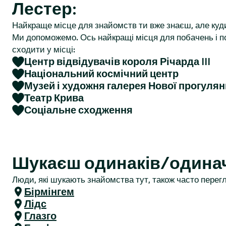
Лестер:
r
Найкраще місце для знайомств ти вже знаєш, але куд
Ми допоможемо. Ось найкращі місця для побачень і по
сходити у місці:
Центр відвідувачів короля Річарда III
Національний космічний центр
Музей і художня галерея Нової прогулян
Театр Крива
Соціальне сходження
Шукаєш одинаків/одина
Люди, які шукають знайомства тут, також часто перегл
Бірмінгем
Лідс
Глазго