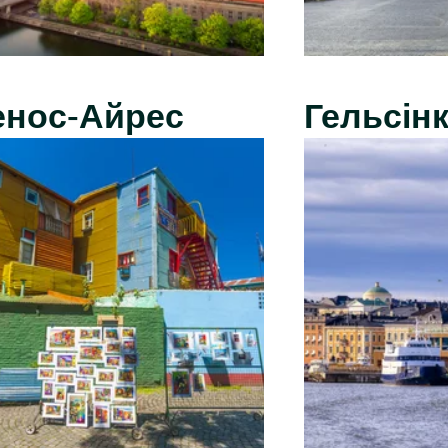
енос-Айрес
Гельсінк