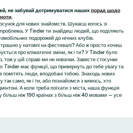
ей, не забувай дотримуватися наших
порад щодо
ьноти
.
осунок для нових знайомств. Шукаєш когось зі
проблема. У Tinder ти знайдеш людей, що поділяють
томобільних подорожей до нічних клубів.
 страшно у натовпі на фестивалі? Або ж просто хочеш
ується про кліматичні зміни, як і ти? У Tinder було
, тож у цій справі ми не новачки. Завести стосунки
: Tinder має функції, що привернуть до тебе увагу та
е помітять люди, вподобані тобою. Знаходь нових
у так само, як і ти, або познайомся з кимось, хто
мінтоні. А коли треба поїхати з міста, наша функція
 більш ніж 190 країнах з більш ніж 40 мовами — усе