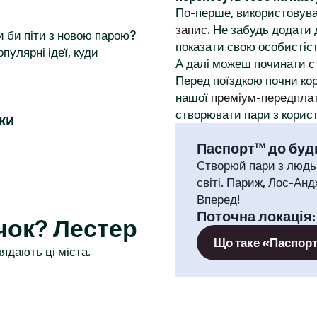
По-перше, використовува
запис
. Не забудь додати 
и би піти з новою парою?
показати свою особистіст
пулярні ідеї, куди
А далі можеш починати
с
Перед поїздкою почни к
нашої
преміум-передпла
створювати пари з корист
ки
Паспорт™ до будь
Створюй пари з людь
світі. Париж, Лос-Анд
Вперед!
Поточна локація
чок? Лестер
Що таке «Паспор
ядають ці міста.