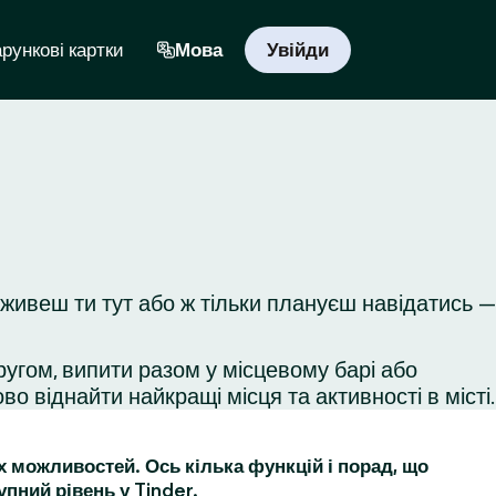
рункові картки
Мова
Увійди
живеш ти тут або ж тільки плануєш навідатись —
ругом, випити разом у місцевому барі або
во віднайти найкращі місця та активності в місті.
их можливостей. Ось кілька функцій і порад, що
упний рівень у Tinder.