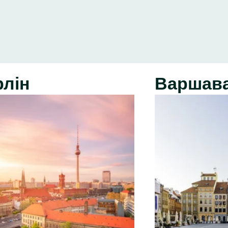
рлін
Варшав