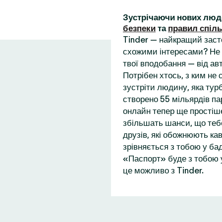
Зустрічаючи нових люд
безпеки
та
правил спіл
Tinder — найкращий заст
схожими інтересами? Не 
твої вподобання — від ав
Потрібен хтось, з ким не
зустріти людину, яка турб
створено 55 мільярдів пар
онлайн тепер ще простіше
збільшать шанси, що теб
друзів, які обожнюють кав
зрівняється з тобою у бад
«Паспорт» буде з тобою у
це можливо з Tinder.