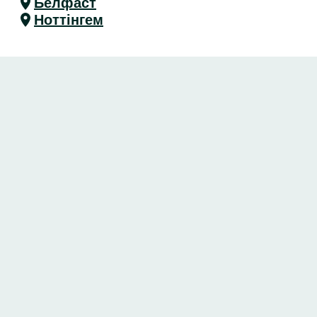
Белфаст
Ноттінгем