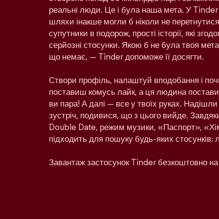
реальні люди. Це і була наша мета. У Tinder
шляхи інакше могли б ніколи не перетнутися:
супутники в подорож, прості історії, які зго
серйозні стосунки. Якою б не була твоя мета 
що немає, — Tinder допоможе її досягти.
Створи профіль, налаштуй вподобання і поч
поставиш комусь лайк, а ця людина поставит
ви пара! А далі — все у твоїх руках. Надішл
зустріч, подивися, що з цього вийде. Завдяк
Double Date, режим музики, «Паспорт», «Хім
підходить для пошуку будь-яких стосунків: 
Завантаж застосунок Tinder безкоштовно на 