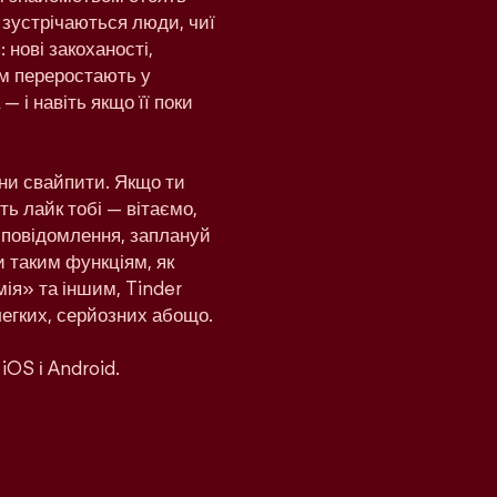
 зустрічаються люди, чиї
 нові закоханості,
дом переростають у
— і навіть якщо її поки
ни свайпити. Якщо ти
ь лайк тобі — вітаємо,
и повідомлення, заплануй
и таким функціям, як
ія» та іншим, Tinder
легких, серйозних абощо.
iOS і Android.