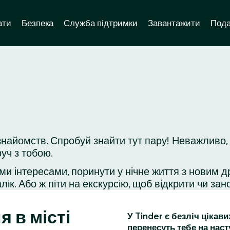
ати
Безпека
Служба підтримки
Завантажити
Пода
найомств. Спробуй знайти тут пару! Неважливо, 
уч з тобою.
ми інтересами, поринути у нічне життя з новим д
ік. Або ж піти на екскурсію, щоб відкрити чи зано
я в місті
У Tinder є безліч цікав
перенесуть тебе на наст