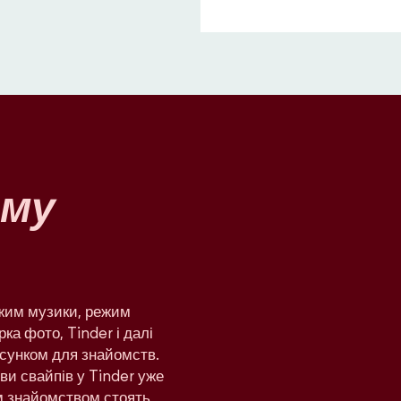
му
ежим музики, режим
рка фото, Tinder і далі
сунком для знайомств.
яви свайпів у Tinder уже
им знайомством стоять