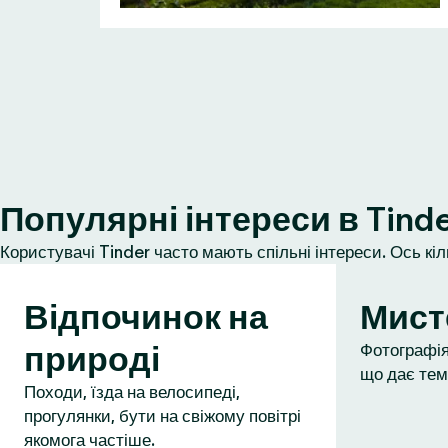
Популярні інтереси в Tind
Користувачі Tinder часто мають спільні інтереси. Ось кі
Відпочинок на
Мист
природі
Фотографія,
що дає тем
Походи, їзда на велосипеді,
прогулянки, бути на свіжому повітрі
якомога частіше.