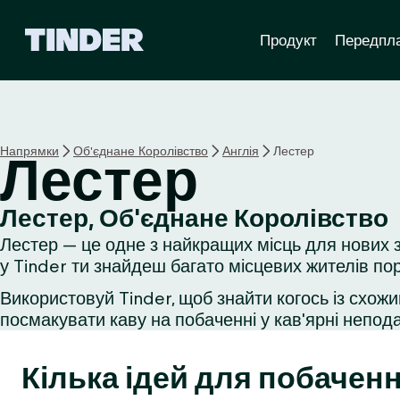
Г
Продукт
Передпл
о
л
о
в
н
а
Напрямки
Об'єднане Королівство
Англія
Лестер
Лестер
с
т
о
Лестер, Об'єднане Королівство
р
Лестер — це одне з найкращих місць для нових з
і
н
у Tinder ти знайдеш багато місцевих жителів пор
к
Використовуй Tinder, щоб знайти когось із схожи
а
посмакувати каву на побаченні у кав'ярні неподал
T
i
n
Кілька ідей для побаченн
d
e