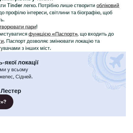
ти Tinder легко. Потрібно лише створити
обліковий
до профілю інтереси, світлини та біографію, щоб
ь.
творювати пари
!
ористуватися
функцією «Паспорт»
, що входить до
ти
. Паспорт дозволяє змінювати локацію та
увачами з інших міст.
-якої локації
ми у всьому
желес, Сідней.
:
Лестер
т»?