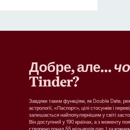
Добре, але…
чо
Tinder?
Завдяки таким функціям, як Double Date, р
астрології, «Паспорт», цілі стосунків і переві
залишається найпопулярнішим у світі засто
Він доступний у 190 країнах, а з моменту по
створено понад 55 мільярдів пар. І за кожн