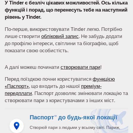
У Tinder є безліч цікавих можливостей. Ось кілька
функцій і порад, що перенесуть тебе на наступний
рівень у Tinder.
По-перше, використовувати Tinder легко. Потрібно
лише створити
обліковий запис
. Не забудь додати
до профілю інтереси, світлини та біографію, щоб
показати свою особистість.
А далі можеш починати
створювати пари
!
Перед поїздкою почни користуватися
функцією
«Паспорт»
, що входить до нашої
преміум-
передплати
. Паспорт дозволяє змінювати локацію та
створювати пари з користувачами з інших міст.
Паспорт™ до будь-якої локації
Створюй пари з людьми у всьому світі. Париж,