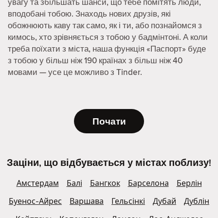
увагу та збільшать шанси, що тебе помітять люди,
вподобані тобою. Знаходь нових друзів, які
обожнюють каву так само, як і ти, або познайомся з
кимось, хто зрівняється з тобою у бадмінтоні. А коли
треба поїхати з міста, наша функція «Паспорт» буде
з тобою у більш ніж 190 країнах з більш ніж 40
мовами — усе це можливо з Tinder.
Почати
Заціни, що відбувається у містах поблизу!
Амстердам
Балі
Бангкок
Барселона
Берлін
Буенос-Айрес
Варшава
Гельсінкі
Дубай
Дублін