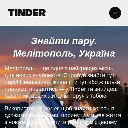
Г
о
л
о
в
Знайти пару.
н
а
Мелітополь, Україна
с
т
о
Мелітополь — це одне з найкращих місць
р
для нових знайомств. Спробуй знайти тут
і
пару! Неважливо, живеш ти тут або ж тільки
н
плануєш навідатись — у Tinder ти знайдеш
к
багато місцевих жителів поруч з тобою.
а
T
i
Використовуй Tinder, щоб знайти когось із
n
схожими інтересами, поринути у нічне життя
d
з новим другом, випити разом у місцевому
e