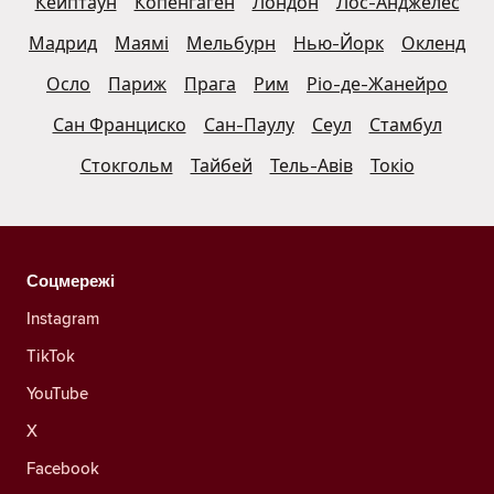
Кейптаун
Копенгаген
Лондон
Лос-Анджелес
Мадрид
Маямі
Мельбурн
Нью-Йорк
Окленд
Осло
Париж
Прага
Рим
Ріо-де-Жанейро
Сан Франциско
Сан-Паулу
Сеул
Стамбул
Стокгольм
Тайбей
Тель-Авів
Токіо
Соцмережі
Instagram
TikTok
YouTube
X
Facebook