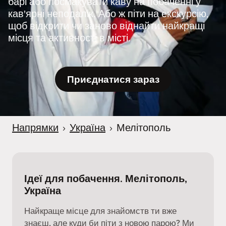
барі або посмакувати каву на побаченні у
r
кав'ярні неподалік. Або ж піти на екскурсію,
щоб відкрити чи заново віднайти найкращі
місця та активності в місті.
Приєднатися зараз
Напрямки
›
Україна
›
Мелітополь
Ідеї для побачення. Мелітополь,
Україна
Найкраще місце для знайомств ти вже
знаєш, але куди би піти з новою парою? Ми