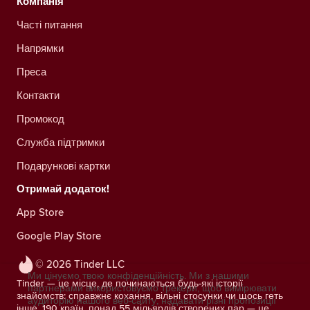
Компанія
Часті питання
Напрямки
Преса
Контакти
Промокод
Служба підтримки
Подарункові картки
Отримай додаток!
App Store
Google Play Store
© 2026 Tinder LLC
Ми цінуємо твою конфіденційність. Ми з нашими
Tinder — це місце, де починаються будь-які історії
партнерами використовуємо трекери, щоб вимірювати
знайомств: справжнє кохання, вільні стосунки чи щось геть
аудиторію нашого веб-сайту, надавати різні пропозиції
інше. 190 країн, понад 55 мільярдів створених пар — це