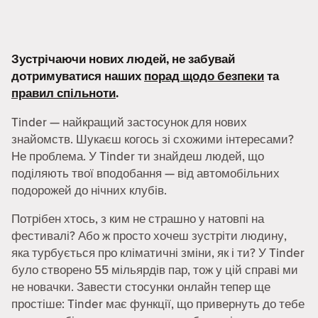
Зустрічаючи нових людей, не забувай
дотримуватися наших
порад щодо безпеки
та
правил спільноти
.
Tinder — найкращий застосунок для нових
знайомств. Шукаєш когось зі схожими інтересами?
Не проблема. У Tinder ти знайдеш людей, що
поділяють твої вподобання — від автомобільних
подорожей до нічних клубів.
Потрібен хтось, з ким не страшно у натовпі на
фестивалі? Або ж просто хочеш зустріти людину,
яка турбується про кліматичні зміни, як і ти? У Tinder
було створено 55 мільярдів пар, тож у цій справі ми
не новачки. Завести стосунки онлайн тепер ще
простіше: Tinder має функції, що привернуть до тебе