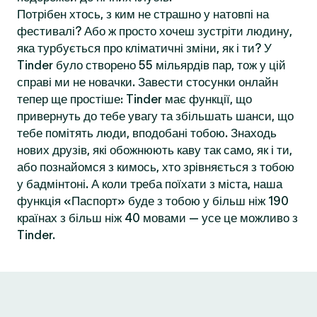
Потрібен хтось, з ким не страшно у натовпі на
фестивалі? Або ж просто хочеш зустріти людину,
яка турбується про кліматичні зміни, як і ти? У
Tinder було створено 55 мільярдів пар, тож у цій
справі ми не новачки. Завести стосунки онлайн
тепер ще простіше: Tinder має функції, що
привернуть до тебе увагу та збільшать шанси, що
тебе помітять люди, вподобані тобою. Знаходь
нових друзів, які обожнюють каву так само, як і ти,
або познайомся з кимось, хто зрівняється з тобою
у бадмінтоні. А коли треба поїхати з міста, наша
функція «Паспорт» буде з тобою у більш ніж 190
країнах з більш ніж 40 мовами — усе це можливо з
Tinder.