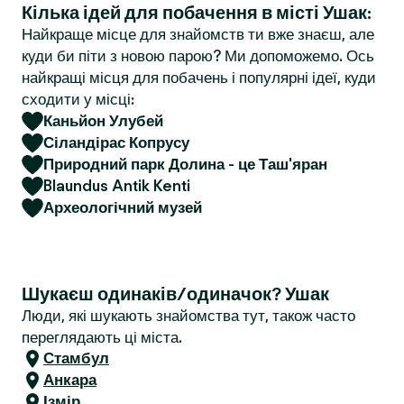
Кілька ідей для побачення в місті Ушак:
r
Найкраще місце для знайомств ти вже знаєш, але
куди би піти з новою парою? Ми допоможемо. Ось
найкращі місця для побачень і популярні ідеї, куди
сходити у місці:
Каньйон Улубей
Сіландірас Копрусу
Природний парк Долина - це Таш'яран
Blaundus Antik Kenti
Археологічний музей
Шукаєш одинаків/одиначок? Ушак
Люди, які шукають знайомства тут, також часто
переглядають ці міста.
Стамбул
Анкара
Ізмір