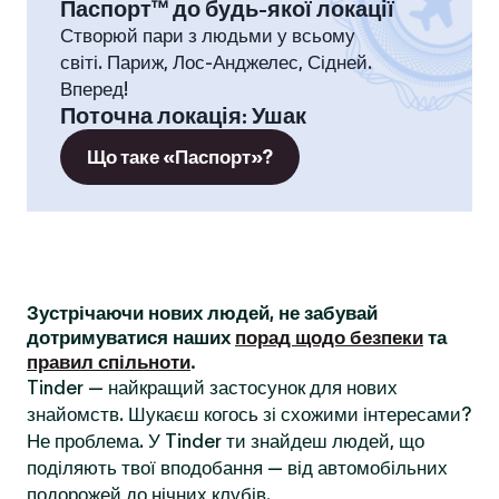
Паспорт™ до будь-якої локації
Створюй пари з людьми у всьому
світі. Париж, Лос-Анджелес, Сідней.
Вперед!
Поточна локація
:
Ушак
Що таке «Паспорт»?
Зустрічаючи нових людей, не забувай
дотримуватися наших
порад щодо безпеки
та
правил спільноти
.
Tinder — найкращий застосунок для нових
знайомств. Шукаєш когось зі схожими інтересами?
Не проблема. У Tinder ти знайдеш людей, що
поділяють твої вподобання — від автомобільних
подорожей до нічних клубів.