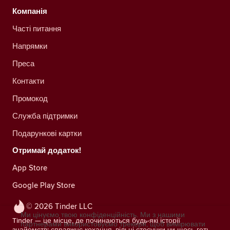
Компанія
Часті питання
Напрямки
Преса
Контакти
Промокод
Служба підтримки
Подарункові картки
Отримай додаток!
App Store
Google Play Store
© 2026 Tinder LLC
Ми цінуємо твою конфіденційність. Ми з нашими
Tinder — це місце, де починаються будь-які історії
партнерами використовуємо трекери, щоб вимірювати
знайомств: справжнє кохання, вільні стосунки чи щось геть