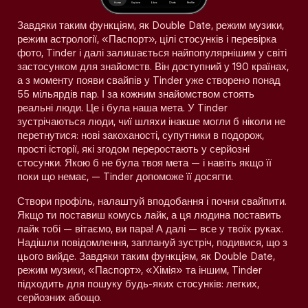
Завдяки таким функціям, як Double Date, режим музики,
режим астрології, «Паспорт», цілі стосунків і перевірка
фото, Tinder і далі залишається найпопулярнішим у світі
застосунком для знайомств. Він доступний у 190 країнах,
а з моменту появи свайпів у Tinder уже створено понад
55 мільярдів пар. І за кожним знайомством стоять
реальні люди. Це і була наша мета. У Tinder
зустрічаються люди, чиї шляхи інакше могли б ніколи не
перетнутися: нові закоханості, супутники в подорож,
прості історії, які згодом переростають у серйозні
стосунки. Якою б не була твоя мета — і навіть якщо її
поки що немає, — Tinder допоможе її досягти.
Створи профіль, налаштуй вподобання і почни свайпити.
Якщо ти поставиш комусь лайк, а ця людина поставить
лайк тобі — вітаємо, ви пара! А далі — все у твоїх руках.
Надішли повідомлення, заплануй зустріч, подивися, що з
цього вийде. Завдяки таким функціям, як Double Date,
режим музики, «Паспорт», «Хімія» та іншим, Tinder
підходить для пошуку будь-яких стосунків: легких,
серйозних абощо.