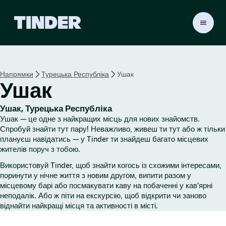
Г
о
л
о
в
Напрямки
Турецька Республіка
Ушак
н
Ушак
а
с
т
Ушак, Турецька Республіка
о
Ушак — це одне з найкращих місць для нових знайомств.
р
Спробуй знайти тут пару! Неважливо, живеш ти тут або ж тільки
і
плануєш навідатись — у Tinder ти знайдеш багато місцевих
жителів поруч з тобою.
н
к
Використовуй Tinder, щоб знайти когось із схожими інтересами,
а
поринути у нічне життя з новим другом, випити разом у
T
місцевому барі або посмакувати каву на побаченні у кав'ярні
i
неподалік. Або ж піти на екскурсію, щоб відкрити чи заново
n
віднайти найкращі місця та активності в місті.
d
e