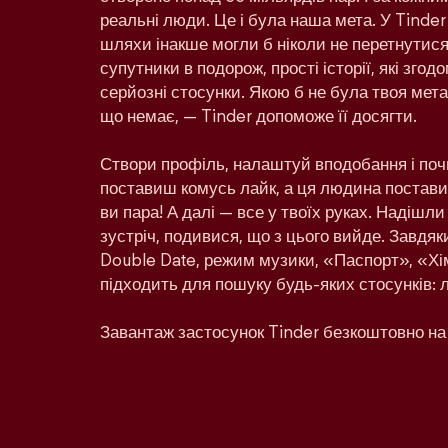
реальні люди. Це і була наша мета. У Tinder
шляхи інакше могли б ніколи не перетнутися:
супутники в подорож, прості історії, які зго
серйозні стосунки. Якою б не була твоя мета 
що немає, — Tinder допоможе її досягти.
Створи профіль, налаштуй вподобання і поч
поставиш комусь лайк, а ця людина поставит
ви пара! А далі — все у твоїх руках. Надішл
зустріч, подивися, що з цього вийде. Завдяк
Double Date, режим музики, «Паспорт», «Хім
підходить для пошуку будь-яких стосунків: 
Завантаж застосунок Tinder безкоштовно на 