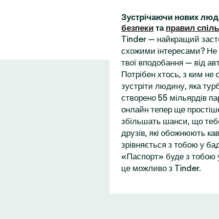
Зустрічаючи нових люд
безпеки
та
правил спіл
Tinder — найкращий заст
схожими інтересами? Не 
твої вподобання — від ав
Потрібен хтось, з ким не
зустріти людину, яка турб
створено 55 мільярдів пар
онлайн тепер ще простіше
збільшать шанси, що теб
друзів, які обожнюють кав
зрівняється з тобою у бад
«Паспорт» буде з тобою у
це можливо з Tinder.