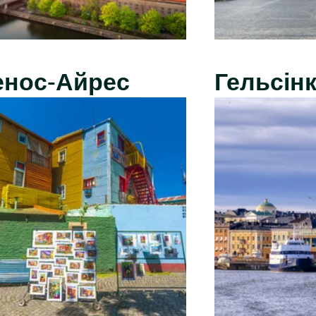
енос-Айрес
Гельсінк