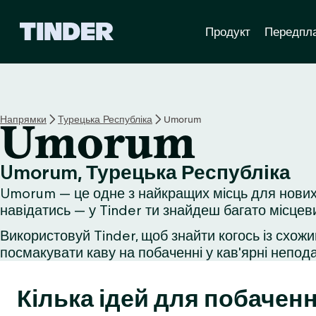
Г
Продукт
Передпл
о
л
о
в
н
а
Напрямки
Турецька Республіка
Umorum
Umorum
с
т
о
Umorum, Турецька Республіка
р
Umorum — це одне з найкращих місць для нових 
і
н
навідатись — у Tinder ти знайдеш багато місцев
к
Використовуй Tinder, щоб знайти когось із схожи
а
посмакувати каву на побаченні у кав'ярні неподал
T
i
n
Кілька ідей для побаченн
d
e