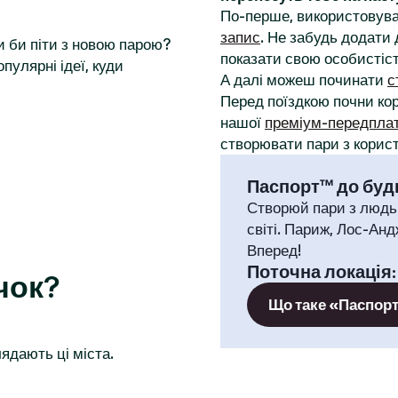
По-перше, використовува
запис
. Не забудь додати 
и би піти з новою парою?
показати свою особистіст
пулярні ідеї, куди
А далі можеш починати
с
Перед поїздкою почни к
нашої
преміум-передпла
створювати пари з корист
Паспорт™ до будь
Створюй пари з людь
світі. Париж, Лос-Анд
Вперед!
Поточна локація
чок?
Що таке «Паспор
ядають ці міста.