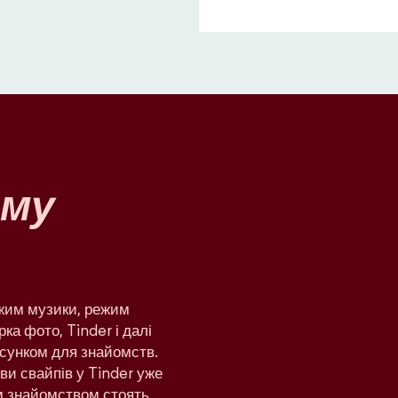
му
ежим музики, режим
рка фото, Tinder і далі
сунком для знайомств.
яви свайпів у Tinder уже
им знайомством стоять