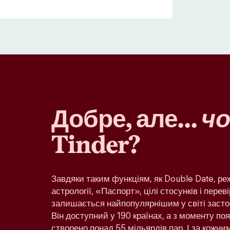
Добре, але…
чо
Tinder?
Завдяки таким функціям, як Double Date, р
астрології, «Паспорт», цілі стосунків і переві
залишається найпопулярнішим у світі засто
Він доступний у 190 країнах, а з моменту по
створено понад 55 мільярдів пар. І за кожн