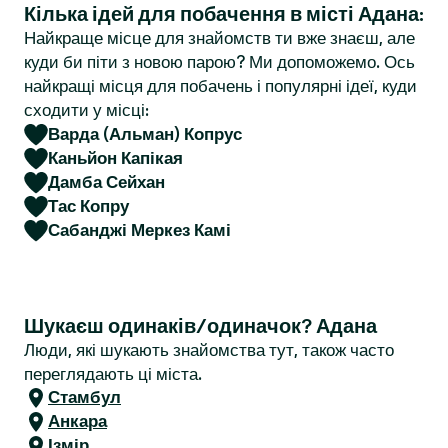
Кілька ідей для побачення в місті Адана:
r
Найкраще місце для знайомств ти вже знаєш, але
куди би піти з новою парою? Ми допоможемо. Ось
найкращі місця для побачень і популярні ідеї, куди
сходити у місці:
Варда (Альман) Копрус
Каньйон Капікая
Дамба Сейхан
Тас Копру
Сабанджі Меркез Камі
Шукаєш одинаків/одиначок? Адана
Люди, які шукають знайомства тут, також часто
переглядають ці міста.
Стамбул
Анкара
Ізмір