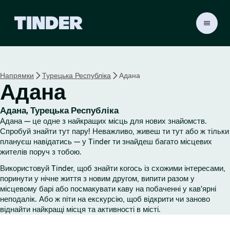
Г
о
л
о
в
Напрямки
Турецька Республіка
Адана
н
Адана
а
с
т
Адана, Турецька Республіка
о
Адана — це одне з найкращих місць для нових знайомств.
р
Спробуй знайти тут пару! Неважливо, живеш ти тут або ж тільки
і
плануєш навідатись — у Tinder ти знайдеш багато місцевих
жителів поруч з тобою.
н
к
Використовуй Tinder, щоб знайти когось із схожими інтересами,
а
поринути у нічне життя з новим другом, випити разом у
T
місцевому барі або посмакувати каву на побаченні у кав'ярні
i
неподалік. Або ж піти на екскурсію, щоб відкрити чи заново
n
віднайти найкращі місця та активності в місті.
d
e