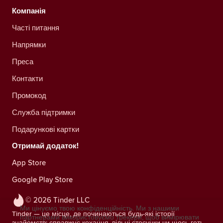
Компанія
Часті питання
Напрямки
Преса
Контакти
Промокод
Служба підтримки
Подарункові картки
Отримай додаток!
App Store
Google Play Store
© 2026 Tinder LLC
Ми цінуємо твою конфіденційність. Ми з нашими
Tinder — це місце, де починаються будь-які історії
партнерами використовуємо трекери, щоб вимірювати
знайомств: справжнє кохання, вільні стосунки чи щось геть