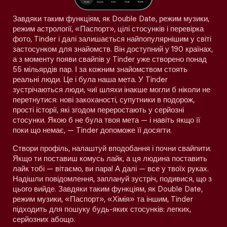
Завдяки таким функціям, як Double Date, режим музики,
режим астрології, «Паспорт», цілі стосунків і перевірка
фото, Tinder і далі залишається найпопулярнішим у світі
застосунком для знайомств. Він доступний у 190 країнах,
а з моменту появи свайпів у Tinder уже створено понад
55 мільярдів пар. І за кожним знайомством стоять
реальні люди. Це і була наша мета. У Tinder
зустрічаються люди, чиї шляхи інакше могли б ніколи не
перетнутися: нові закоханості, супутники в подорож,
прості історії, які згодом переростають у серйозні
стосунки. Якою б не була твоя мета — і навіть якщо її
поки що немає, — Tinder допоможе її досягти.
Створи профіль, налаштуй вподобання і почни свайпити.
Якщо ти поставиш комусь лайк, а ця людина поставить
лайк тобі — вітаємо, ви пара! А далі — все у твоїх руках.
Надішли повідомлення, заплануй зустріч, подивися, що з
цього вийде. Завдяки таким функціям, як Double Date,
режим музики, «Паспорт», «Хімія» та іншим, Tinder
підходить для пошуку будь-яких стосунків: легких,
серйозних абощо.