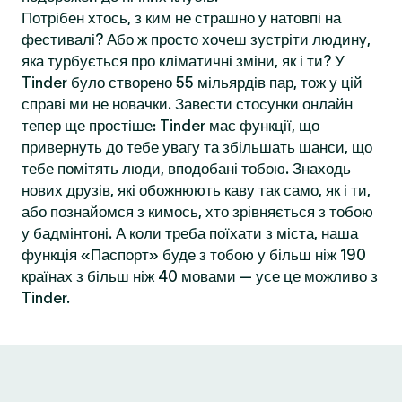
Потрібен хтось, з ким не страшно у натовпі на
фестивалі? Або ж просто хочеш зустріти людину,
яка турбується про кліматичні зміни, як і ти? У
Tinder було створено 55 мільярдів пар, тож у цій
справі ми не новачки. Завести стосунки онлайн
тепер ще простіше: Tinder має функції, що
привернуть до тебе увагу та збільшать шанси, що
тебе помітять люди, вподобані тобою. Знаходь
нових друзів, які обожнюють каву так само, як і ти,
або познайомся з кимось, хто зрівняється з тобою
у бадмінтоні. А коли треба поїхати з міста, наша
функція «Паспорт» буде з тобою у більш ніж 190
країнах з більш ніж 40 мовами — усе це можливо з
Tinder.