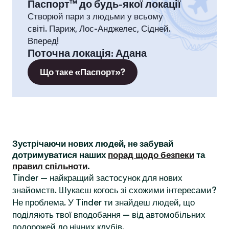
Паспорт™ до будь-якої локації
Створюй пари з людьми у всьому
світі. Париж, Лос-Анджелес, Сідней.
Вперед!
Поточна локація
:
Адана
Що таке «Паспорт»?
Зустрічаючи нових людей, не забувай
дотримуватися наших
порад щодо безпеки
та
правил спільноти
.
Tinder — найкращий застосунок для нових
знайомств. Шукаєш когось зі схожими інтересами?
Не проблема. У Tinder ти знайдеш людей, що
поділяють твої вподобання — від автомобільних
подорожей до нічних клубів.