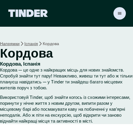
Г
о
л
о
в
Напрямки
Іспанія
Кордова
н
Кордова
а
с
т
Кордова, Іспанія
о
Кордова — це одне з найкращих місць для нових знайомств.
р
Спробуй знайти тут пару! Неважливо, живеш ти тут або ж тільки
і
плануєш навідатись — у Tinder ти знайдеш багато місцевих
жителів поруч з тобою.
н
к
Використовуй Tinder, щоб знайти когось із схожими інтересами,
а
поринути у нічне життя з новим другом, випити разом у
T
місцевому барі або посмакувати каву на побаченні у кав'ярні
i
неподалік. Або ж піти на екскурсію, щоб відкрити чи заново
n
віднайти найкращі місця та активності в місті.
d
e