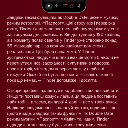
Завдяки таким функціям, як Double Date, режим музики,
режим астрології, «Паспорт», цілі стосунків і перевірка
фото, Tinder і далі залишається найпопулярнішим у світі
застосунком для знайомств. Він доступний у 190 країнах,
а з моменту появи свайпів у Tinder уже створено понад
55 мільярдів пар. І за кожним знайомством стоять
реальні люди. Це і була наша мета. У Tinder
зустрічаються люди, чиї шляхи інакше могли б ніколи не
перетнутися: нові закоханості, супутники в подорож,
прості історії, які згодом переростають у серйозні
стосунки. Якою б не була твоя мета — і навіть якщо її
поки що немає, — Tinder допоможе її досягти.
Створи профіль, налаштуй вподобання і почни свайпити.
Якщо ти поставиш комусь лайк, а ця людина поставить
лайк тобі — вітаємо, ви пара! А далі — все у твоїх руках.
Надішли повідомлення, заплануй зустріч, подивися, що з
цього вийде. Завдяки таким функціям, як Double Date,
режим музики, «Паспорт», «Хімія» та іншим, Tinder
підходить для пошуку будь-яких стосунків: легких,