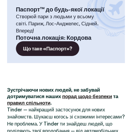
Паспорт™ до будь-якої локації
Створюй пари з людьми у всьому
світі. Париж, Лос-Анджелес, Сідней.
Вперед!
Поточна локація
:
Кордова
Що таке «Паспорт»?
Зустрічаючи нових людей, не забувай
дотримуватися наших
порад щодо безпеки
та
правил спільноти
.
Tinder — найкращий застосунок для нових
знайомств. Шукаєш когось зі схожими інтересами?
Не проблема. У Tinder ти знайдеш людей, що
поділяють твої вподобання — від автомобільних