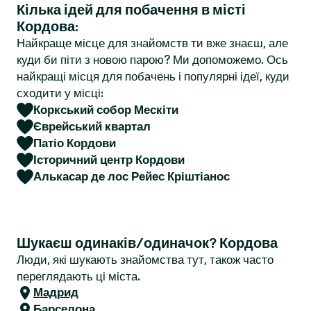
Кілька ідей для побачення в місті
r
Кордова:
Найкраще місце для знайомств ти вже знаєш, але
куди би піти з новою парою? Ми допоможемо. Ось
найкращі місця для побачень і популярні ідеї, куди
сходити у місці:
Коркський собор Мескіти
Єврейський квартал
Патіо Кордови
Історичний центр Кордови
Алькасар де лос Рейес Кріштіанос
Шукаєш одинаків/одиначок? Кордова
Люди, які шукають знайомства тут, також часто
переглядають ці міста.
Мадрид
Барселона