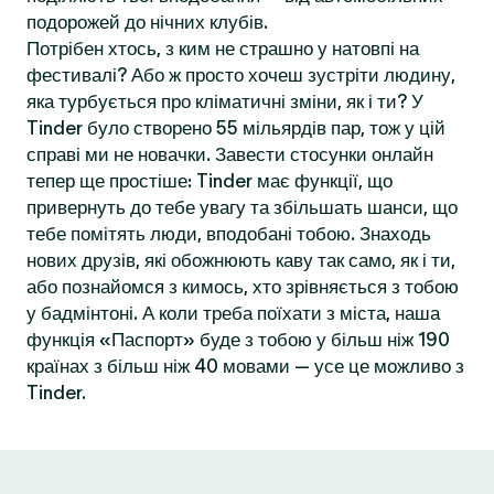
подорожей до нічних клубів.
Потрібен хтось, з ким не страшно у натовпі на
фестивалі? Або ж просто хочеш зустріти людину,
яка турбується про кліматичні зміни, як і ти? У
Tinder було створено 55 мільярдів пар, тож у цій
справі ми не новачки. Завести стосунки онлайн
тепер ще простіше: Tinder має функції, що
привернуть до тебе увагу та збільшать шанси, що
тебе помітять люди, вподобані тобою. Знаходь
нових друзів, які обожнюють каву так само, як і ти,
або познайомся з кимось, хто зрівняється з тобою
у бадмінтоні. А коли треба поїхати з міста, наша
функція «Паспорт» буде з тобою у більш ніж 190
країнах з більш ніж 40 мовами — усе це можливо з
Tinder.