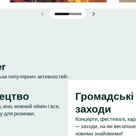
er
лька популярних активностей:
ецтво
Громадські
заходи
 кіно, мовний обмін і все,
у для розмови.
Концерти, фестивалі, кар
— заходи, на які веселіше
новими знайомими!