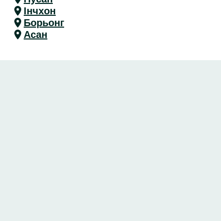
Інчхон
Борьонг
Асан