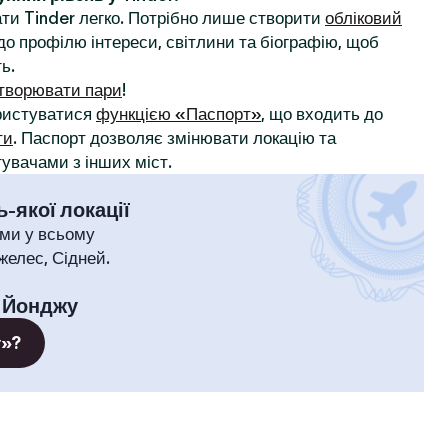
ти Tinder легко. Потрібно лише створити
обліковий
до профілю інтереси, світлини та біографію, щоб
ь.
творювати пари
!
ористуватися
функцією «Паспорт»
, що входить до
ти
. Паспорт дозволяє змінювати локацію та
увачами з інших міст.
-якої локації
ми у всьому
желес, Сідней.
:
Йонджу
т»?