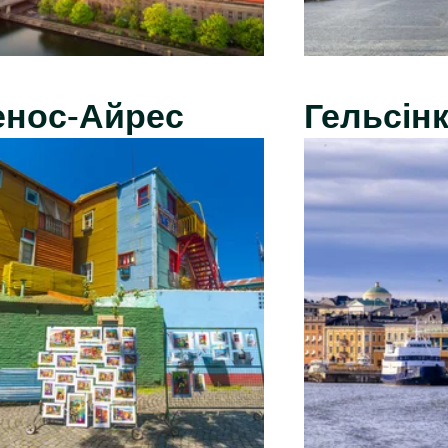
енос-Айрес
Гельсінк