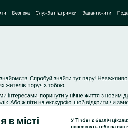
ати
Безпека
Служба підтримки
Завантажити
Пода
знайомств. Спробуй знайти тут пару! Неважливо,
их жителів поруч з тобою.
ми інтересами, поринути у нічне життя з новим д
ік. Або ж піти на екскурсію, щоб відкрити чи зано
я в місті
У Tinder є безліч цікав
перенесуть тебе на наст