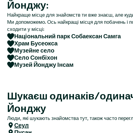
Йонджу:
r
Найкраще місце для знайомств ти вже знаєш, але куд
Ми допоможемо. Ось найкращі місця для побачень і по
сходити у місці:
Національний парк Собаексан Самга
Храм Бусеокса
Музейне село
Село Сонбіхон
Музей Йонджу Інсам
Шукаєш одинаків/одина
Йонджу
Люди, які шукають знайомства тут, також часто перегл
Сеул
Пусан