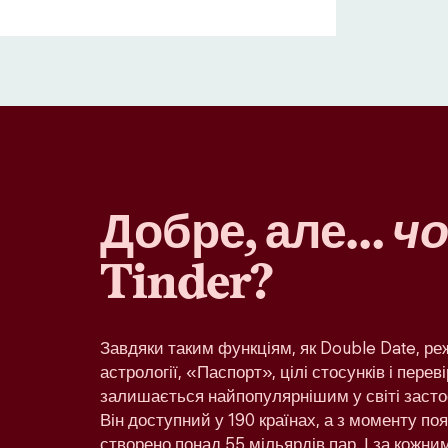
Добре, але…
чо
Tinder?
Завдяки таким функціям, як Double Date, р
астрології, «Паспорт», цілі стосунків і переві
залишається найпопулярнішим у світі засто
Він доступний у 190 країнах, а з моменту по
створено понад 55 мільярдів пар. І за кожн