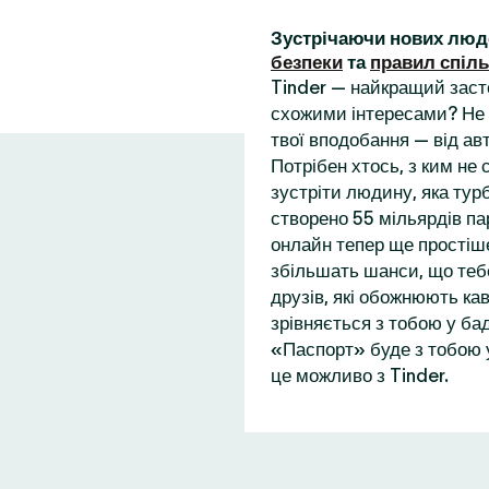
Зустрічаючи нових люд
безпеки
та
правил спіл
Tinder — найкращий заст
схожими інтересами? Не 
твої вподобання — від ав
Потрібен хтось, з ким не
зустріти людину, яка турб
створено 55 мільярдів пар
онлайн тепер ще простіше
збільшать шанси, що теб
друзів, які обожнюють кав
зрівняється з тобою у бад
«Паспорт» буде з тобою у
це можливо з Tinder.