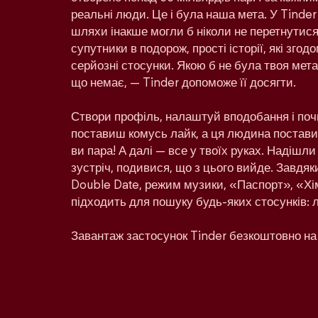
реальні люди. Це і була наша мета. У Tinder
шляхи інакше могли б ніколи не перетнутися:
супутники в подорож, прості історії, які зго
серйозні стосунки. Якою б не була твоя мета 
що немає, — Tinder допоможе її досягти.
Створи профіль, налаштуй вподобання і поч
поставиш комусь лайк, а ця людина поставит
ви пара! А далі — все у твоїх руках. Надішл
зустріч, подивися, що з цього вийде. Завдяк
Double Date, режим музики, «Паспорт», «Хім
підходить для пошуку будь-яких стосунків: 
Завантаж застосунок Tinder безкоштовно на 