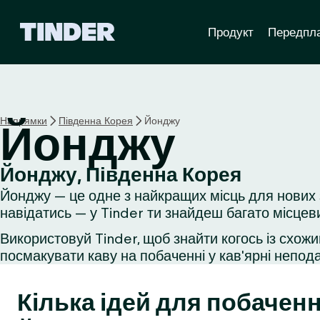
Г
Продукт
Передпл
о
л
о
в
н
а
Напрямки
Південна Корея
Йонджу
Йонджу
с
т
о
Йонджу, Південна Корея
р
Йонджу — це одне з найкращих місць для нових 
і
н
навідатись — у Tinder ти знайдеш багато місцев
к
Використовуй Tinder, щоб знайти когось із схожи
а
посмакувати каву на побаченні у кав'ярні неподал
T
i
n
Кілька ідей для побаченн
d
e