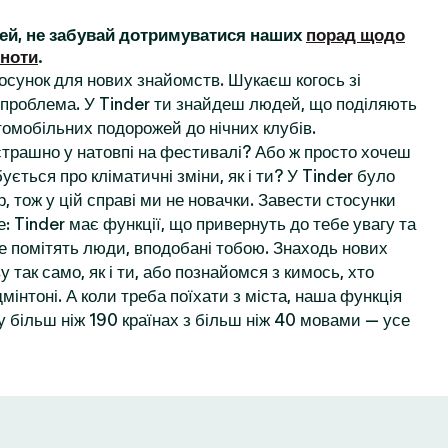
ей, не забувай дотримуватися наших
порад щодо
ьноти
.
осунок для нових знайомств. Шукаєш когось зі
проблема. У Tinder ти знайдеш людей, що поділяють
томобільних подорожей до нічних клубів.
 страшно у натовпі на фестивалі? Або ж просто хочеш
ується про кліматичні зміни, як і ти? У Tinder було
, тож у цій справі ми не новачки. Завести стосунки
: Tinder має функції, що привернуть до тебе увагу та
е помітять люди, вподобані тобою. Знаходь нових
у так само, як і ти, або познайомся з кимось, хто
мінтоні. А коли треба поїхати з міста, наша функція
 більш ніж 190 країнах з більш ніж 40 мовами — усе