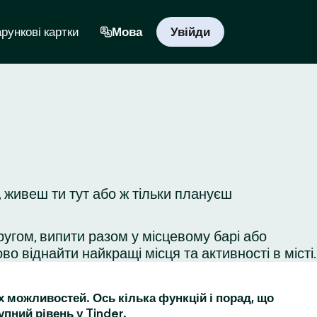
рункові картки
Мова
Увійди
 живеш ти тут або ж тільки плануєш
ругом, випити разом у місцевому барі або
во віднайти найкращі місця та активності в місті.
их можливостей. Ось кілька функцій і порад, що
упний рівень у Tinder.