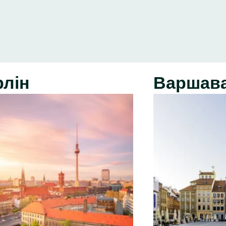
рлін
Варшав