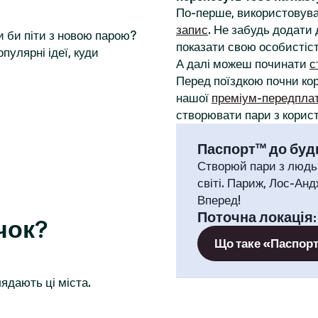
По-перше, використовува
запис
. Не забудь додати 
и би піти з новою парою?
показати свою особистіст
пулярні ідеї, куди
А далі можеш починати
с
Перед поїздкою почни к
нашої
преміум-передпла
створювати пари з корист
Паспорт™ до будь
Створюй пари з людь
світі. Париж, Лос-Анд
Вперед!
Поточна локація
чок?
Що таке «Паспор
ядають ці міста.