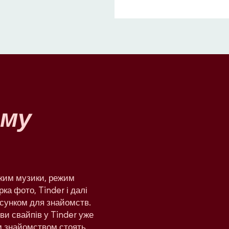
му
ежим музики, режим
рка фото, Tinder і далі
сунком для знайомств.
яви свайпів у Tinder уже
им знайомством стоять