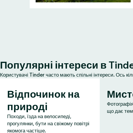
Популярні інтереси в Tind
Користувачі Tinder часто мають спільні інтереси. Ось кі
Відпочинок на
Мист
природі
Фотографія,
що дає тем
Походи, їзда на велосипеді,
прогулянки, бути на свіжому повітрі
якомога частіше.