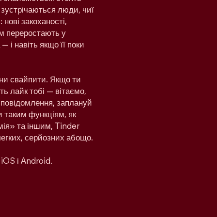
 зустрічаються люди, чиї
 нові закоханості,
дом переростають у
— і навіть якщо її поки
ни свайпити. Якщо ти
ь лайк тобі — вітаємо,
и повідомлення, заплануй
и таким функціям, як
ія» та іншим, Tinder
легких, серйозних абощо.
iOS і Android.