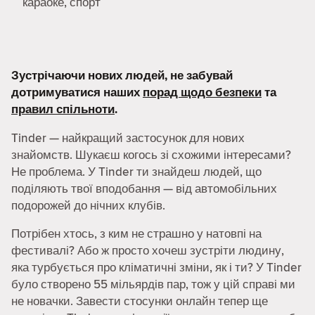
караоке, спорт
Зустрічаючи нових людей, не забувай
дотримуватися наших
порад щодо безпеки
та
правил спільноти
.
Tinder — найкращий застосунок для нових
знайомств. Шукаєш когось зі схожими інтересами?
Не проблема. У Tinder ти знайдеш людей, що
поділяють твої вподобання — від автомобільних
подорожей до нічних клубів.
Потрібен хтось, з ким не страшно у натовпі на
фестивалі? Або ж просто хочеш зустріти людину,
яка турбується про кліматичні зміни, як і ти? У Tinder
було створено 55 мільярдів пар, тож у цій справі ми
не новачки. Завести стосунки онлайн тепер ще