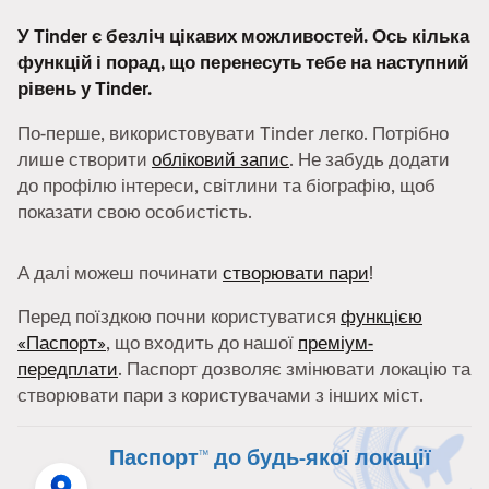
У Tinder є безліч цікавих можливостей. Ось кілька
функцій і порад, що перенесуть тебе на наступний
рівень у Tinder.
По-перше, використовувати Tinder легко. Потрібно
лише створити
обліковий запис
. Не забудь додати
до профілю інтереси, світлини та біографію, щоб
показати свою особистість.
А далі можеш починати
створювати пари
!
Перед поїздкою почни користуватися
функцією
«Паспорт»
, що входить до нашої
преміум-
передплати
. Паспорт дозволяє змінювати локацію та
створювати пари з користувачами з інших міст.
Паспорт™ до будь-якої локації