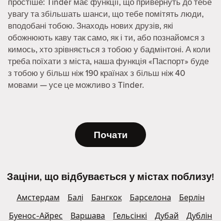
простіше: Tinder має функції, що привернуть до тебе
увагу та збільшать шанси, що тебе помітять люди,
вподобані тобою. Знаходь нових друзів, які
обожнюють каву так само, як і ти, або познайомся з
кимось, хто зрівняється з тобою у бадмінтоні. А коли
треба поїхати з міста, наша функція «Паспорт» буде
з тобою у більш ніж 190 країнах з більш ніж 40
мовами — усе це можливо з Tinder.
Почати
Заціни, що відбувається у містах поблизу!
Амстердам
Балі
Бангкок
Барселона
Берлін
Буенос-Айрес
Варшава
Гельсінкі
Дубай
Дублін