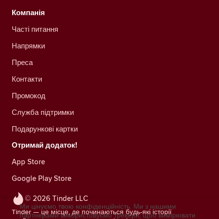
Компанія
Часті питання
Напрямки
Преса
Контакти
Промокод
Служба підтримки
Подарункові картки
Отримай додаток!
App Store
Google Play Store
© 2026 Tinder LLC
Ми цінуємо твою конфіденційність. Ми з нашими
Tinder — це місце, де починаються будь-які історії
партнерами використовуємо трекери, щоб вимірювати