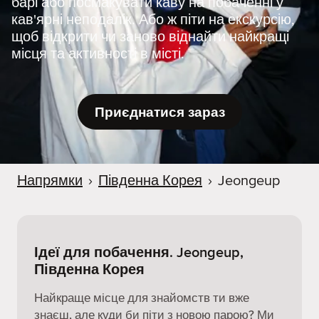
барі або посмакувати каву на побаченні у
r
кав'ярні неподалік. Або ж піти на екскурсію,
щоб відкрити чи заново віднайти найкращі
місця та активності в місті.
Приєднатися зараз
Напрямки
›
Південна Корея
›
Jeongeup
Ідеї для побачення. Jeongeup,
Південна Корея
Найкраще місце для знайомств ти вже
знаєш, але куди би піти з новою парою? Ми