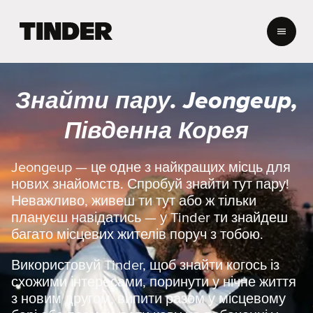
Г
о
л
о
в
Знайти пару. Jeongeup,
н
а
Південна Корея
с
т
о
Jeongeup — це одне з найкращих місць для
р
нових знайомств. Спробуй знайти тут пару!
і
Неважливо, живеш ти тут або ж тільки
н
плануєш навідатись — у Tinder ти знайдеш
к
багато місцевих жителів поруч з тобою.
а
T
i
Використовуй Tinder, щоб знайти когось із
n
схожими інтересами, поринути у нічне життя
d
з новим другом, випити разом у місцевому
e