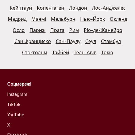
Кейптаун
Копенгаген
Лондон
Лос-Анджелес
Мадрид
Маямі
Мельбурн
Нью-Йорк
Окленд
Осло
Париж
Прага
Рим
Ріо-де-Жанейро
Сан Франциско
Сан-Паулу
Сеул
Стамбул
Стокгольм
Тайбей
Тель-Авів
Токіо
Соцмережі
Instagram
TikTok
YouTube
X