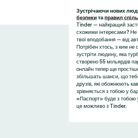
Зустрічаючи нових люд
безпеки
та
правил спіл
Tinder — найкращий заст
схожими інтересами? Не 
твої вподобання — від ав
Потрібен хтось, з ким не
зустріти людину, яка турб
створено 55 мільярдів пар
онлайн тепер ще простіше
збільшать шанси, що теб
друзів, які обожнюють кав
зрівняється з тобою у бад
«Паспорт» буде з тобою у
це можливо з Tinder.