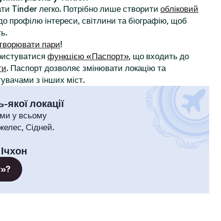
ти Tinder легко. Потрібно лише створити
обліковий
до профілю інтереси, світлини та біографію, щоб
ь.
творювати пари
!
ористуватися
функцією «Паспорт»
, що входить до
ти
. Паспорт дозволяє змінювати локацію та
увачами з інших міст.
-якої локації
ми у всьому
желес, Сідней.
:
Ічхон
т»?