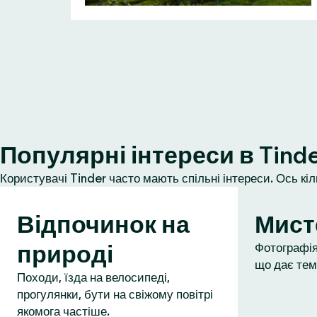
Популярні інтереси в Tind
Користувачі Tinder часто мають спільні інтереси. Ось кі
Відпочинок на
Мист
природі
Фотографія,
що дає тем
Походи, їзда на велосипеді,
прогулянки, бути на свіжому повітрі
якомога частіше.