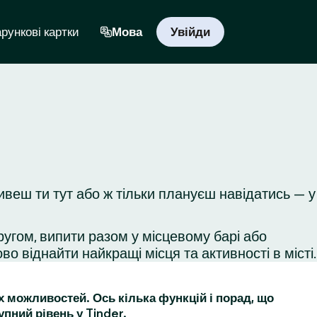
рункові картки
Мова
Увійди
ивеш ти тут або ж тільки плануєш навідатись — у
ругом, випити разом у місцевому барі або
во віднайти найкращі місця та активності в місті.
их можливостей. Ось кілька функцій і порад, що
упний рівень у Tinder.