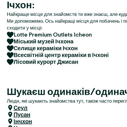
Ічхон:
r
Найкраще місце для знайомств ти вже знаєш, але куд
Ми допоможемо. Ось найкращі місця для побачень і по
сходити у місці:
Lotte Premium Outlets Icheon
Міський музей Ічхона
Селище кераміки Ічхон
Всесвітній центр кераміки в Ічхоні
Лісовий курорт Джисан
Шукаєш одинаків/одинач
Люди, які шукають знайомства тут, також часто перегл
Сеул
Пусан
Інчхон