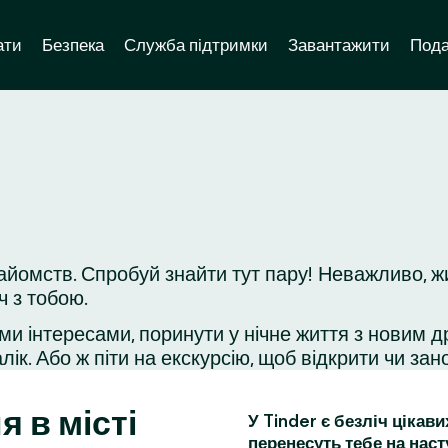
ати
Безпека
Служба підтримки
Завантажити
Пода
айомств. Спробуй знайти тут пару! Неважливо, ж
ч з тобою.
ми інтересами, поринути у нічне життя з новим д
ік. Або ж піти на екскурсію, щоб відкрити чи зано
я в місті
У Tinder є безліч цікав
перенесуть тебе на наст