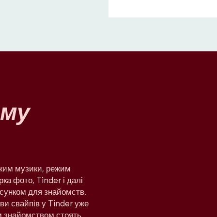
му
ежим музики, режим
рка фото, Tinder і далі
сунком для знайомств.
яви свайпів у Tinder уже
им знайомством стоять