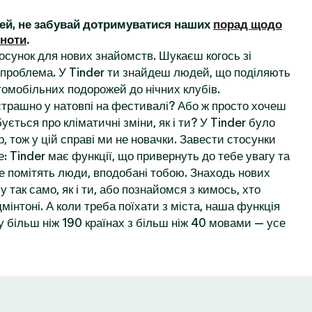
ей, не забувай дотримуватися наших
порад щодо
ьноти
.
осунок для нових знайомств. Шукаєш когось зі
проблема. У Tinder ти знайдеш людей, що поділяють
томобільних подорожей до нічних клубів.
 страшно у натовпі на фестивалі? Або ж просто хочеш
ується про кліматичні зміни, як і ти? У Tinder було
, тож у цій справі ми не новачки. Завести стосунки
: Tinder має функції, що привернуть до тебе увагу та
е помітять люди, вподобані тобою. Знаходь нових
у так само, як і ти, або познайомся з кимось, хто
мінтоні. А коли треба поїхати з міста, наша функція
 більш ніж 190 країнах з більш ніж 40 мовами — усе