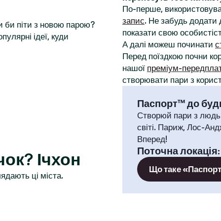
По-перше, використовува
запис
. Не забудь додати 
и би піти з новою парою?
показати свою особистіст
пулярні ідеї, куди
А далі можеш починати
с
Перед поїздкою почни к
нашої
преміум-передпла
створювати пари з корист
Паспорт™ до будь
Створюй пари з людь
світі. Париж, Лос-Анд
Вперед!
Поточна локація
ок? Ічхон
Що таке «Паспор
ядають ці міста.