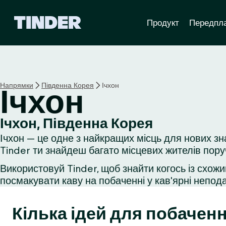
Г
Продукт
Передпл
о
л
о
в
н
а
Напрямки
Південна Корея
Ічхон
Ічхон
с
т
о
Ічхон, Південна Корея
р
Ічхон — це одне з найкращих місць для нових зн
і
н
Tinder ти знайдеш багато місцевих жителів пору
к
Використовуй Tinder, щоб знайти когось із схожи
а
посмакувати каву на побаченні у кав'ярні неподал
T
i
n
Кілька ідей для побаченн
d
e