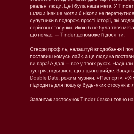
реальні люди. Це і була наша мета. У Tinder
шляхи інакше могли б ніколи не перетнутися:
супутники в подорож, прості історії, які зго
серйозні стосунки. Якою б не була твоя мета 
що немає, — Tinder допоможе її досягти.
Створи профіль, налаштуй вподобання і поч
поставиш комусь лайк, а ця людина поставит
ви пара! А далі — все у твоїх руках. Надішл
зустріч, подивися, що з цього вийде. Завдяк
Double Date, режим музики, «Паспорт», «Хім
підходить для пошуку будь-яких стосунків: 
Завантаж застосунок Tinder безкоштовно на 