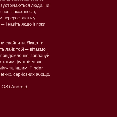
 зустрічаються люди, чиї
 нові закоханості,
дом переростають у
— і навіть якщо її поки
ни свайпити. Якщо ти
ь лайк тобі — вітаємо,
и повідомлення, заплануй
и таким функціям, як
ія» та іншим, Tinder
легких, серйозних абощо.
iOS і Android.