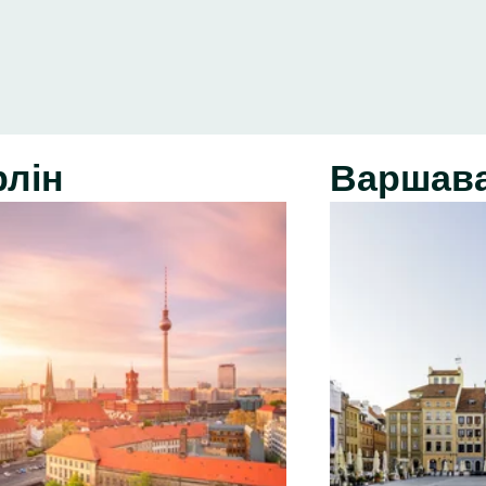
рлін
Варшав