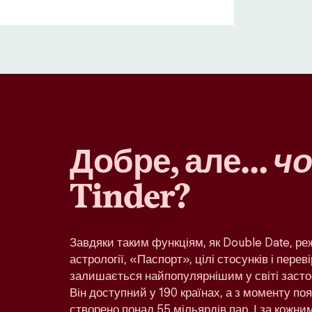
Добре, але…
чо
Tinder?
Завдяки таким функціям, як Double Date, р
астрології, «Паспорт», цілі стосунків і переві
залишається найпопулярнішим у світі засто
Він доступний у 190 країнах, а з моменту по
створено понад 55 мільярдів пар. І за кожн