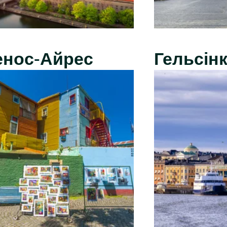
енос-Айрес
Гельсінк