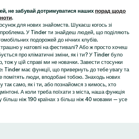
ей, не забувай дотримуватися наших
порад щодо
ьноти
.
осунок для нових знайомств. Шукаєш когось зі
проблема. У Tinder ти знайдеш людей, що поділяють
томобільних подорожей до нічних клубів.
 страшно у натовпі на фестивалі? Або ж просто хочеш
ується про кліматичні зміни, як і ти? У Tinder було
, тож у цій справі ми не новачки. Завести стосунки
: Tinder має функції, що привернуть до тебе увагу та
е помітять люди, вподобані тобою. Знаходь нових
у так само, як і ти, або познайомся з кимось, хто
мінтоні. А коли треба поїхати з міста, наша функція
 більш ніж 190 країнах з більш ніж 40 мовами — усе