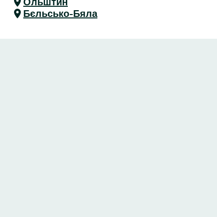
Ольштин
Бєльсько-Бяла