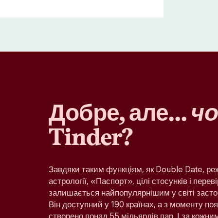
Добре, але…
чо
Tinder?
Завдяки таким функціям, як Double Date, р
астрології, «Паспорт», цілі стосунків і переві
залишається найпопулярнішим у світі засто
Він доступний у 190 країнах, а з моменту по
створено понад 55 мільярдів пар. І за кожн