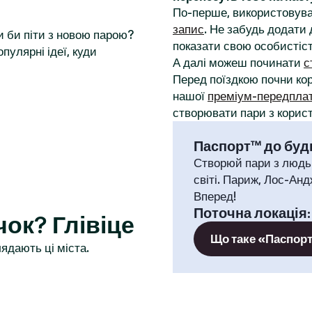
По-перше, використовува
запис
. Не забудь додати 
и би піти з новою парою?
показати свою особистіст
пулярні ідеї, куди
А далі можеш починати
с
Перед поїздкою почни к
нашої
преміум-передпла
створювати пари з корист
Паспорт™ до будь
Створюй пари з людь
світі. Париж, Лос-Анд
Вперед!
Поточна локація
ок? Глівіце
Що таке «Паспор
ядають ці міста.