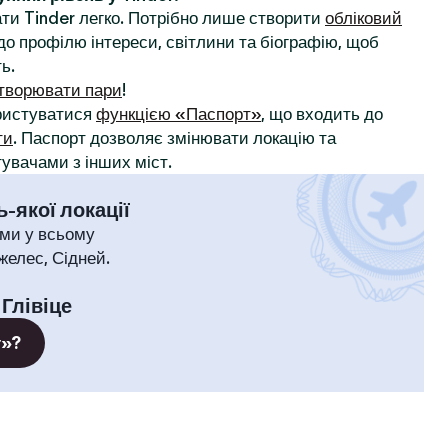
ти Tinder легко. Потрібно лише створити
обліковий
до профілю інтереси, світлини та біографію, щоб
ь.
творювати пари
!
ористуватися
функцією «Паспорт»
, що входить до
ти
. Паспорт дозволяє змінювати локацію та
увачами з інших міст.
-якої локації
ми у всьому
желес, Сідней.
:
Глівіце
т»?