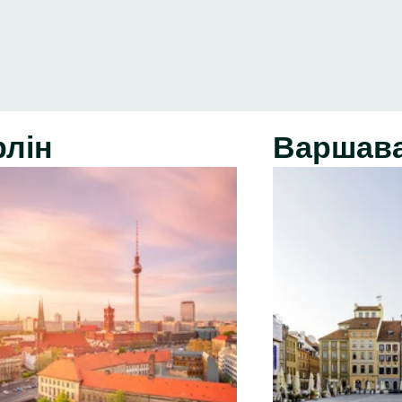
рлін
Варшав