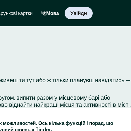
рункові картки
Мова
Увійди
 живеш ти тут або ж тільки плануєш навідатись —
ругом, випити разом у місцевому барі або
во віднайти найкращі місця та активності в місті.
их можливостей. Ось кілька функцій і порад, що
упний рівень у Tinder.