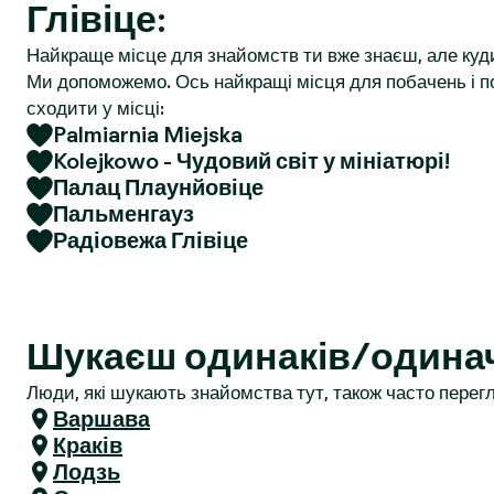
Глівіце:
r
Найкраще місце для знайомств ти вже знаєш, але куд
Ми допоможемо. Ось найкращі місця для побачень і по
сходити у місці:
Palmiarnia Miejska
Kolejkowo - Чудовий світ у мініатюрі!
Палац Плаунйовіце
Пальменгауз
Радіовежа Глівіце
Шукаєш одинаків/одинач
Люди, які шукають знайомства тут, також часто перегл
Варшава
Краків
Лодзь