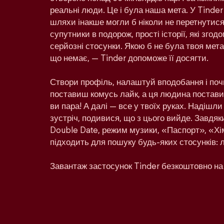
реальні люди. Це і була наша мета. У Tinder
шляхи інакше могли б ніколи не перетнутися:
супутники в подорож, прості історії, які зго
серйозні стосунки. Якою б не була твоя мета 
що немає, — Tinder допоможе її досягти.
Створи профіль, налаштуй вподобання і поч
поставиш комусь лайк, а ця людина поставит
ви пара! А далі — все у твоїх руках. Надішл
зустріч, подивися, що з цього вийде. Завдяк
Double Date, режим музики, «Паспорт», «Хім
підходить для пошуку будь-яких стосунків: 
Завантаж застосунок Tinder безкоштовно на 