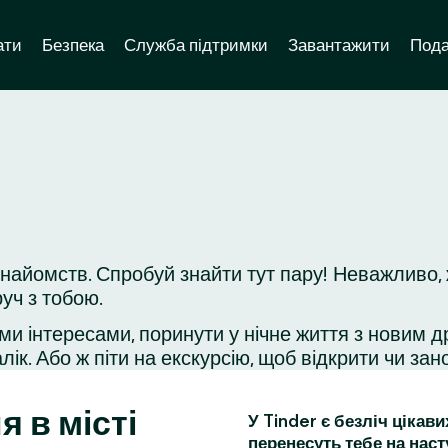
ати
Безпека
Служба підтримки
Завантажити
Пода
знайомств. Спробуй знайти тут пару! Неважливо,
уч з тобою.
ми інтересами, поринути у нічне життя з новим д
ік. Або ж піти на екскурсію, щоб відкрити чи зано
я в місті
У Tinder є безліч цікав
перенесуть тебе на наст