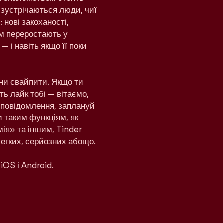
 зустрічаються люди, чиї
 нові закоханості,
дом переростають у
— і навіть якщо її поки
ни свайпити. Якщо ти
ь лайк тобі — вітаємо,
и повідомлення, заплануй
и таким функціям, як
ія» та іншим, Tinder
легких, серйозних абощо.
iOS і Android.