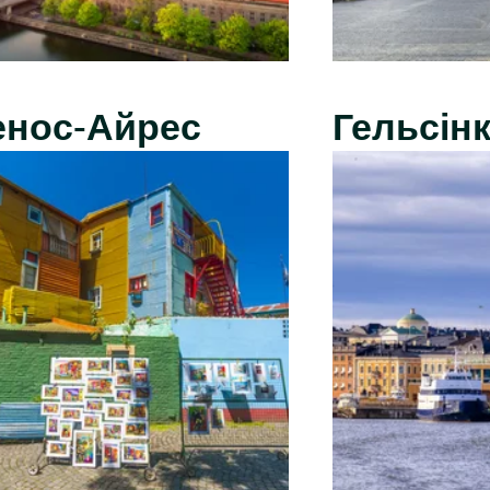
енос-Айрес
Гельсінк