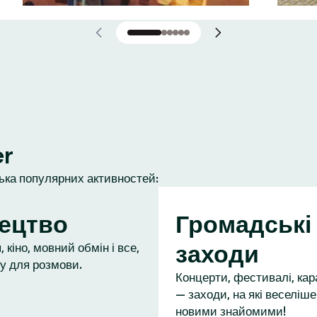
er
лька популярних активностей:
ецтво
Громадські
заходи
 кіно, мовний обмін і все,
у для розмови.
Концерти, фестивалі, кар
— заходи, на які веселіше
новими знайомими!