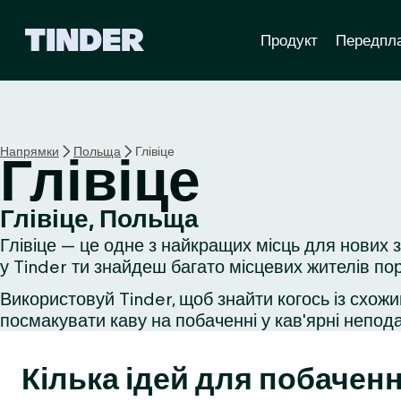
Г
Продукт
Передпл
о
л
о
в
н
а
Напрямки
Польща
Глівіце
Глівіце
с
т
о
Глівіце, Польща
р
Глівіце — це одне з найкращих місць для нових 
і
н
у Tinder ти знайдеш багато місцевих жителів пор
к
Використовуй Tinder, щоб знайти когось із схожи
а
посмакувати каву на побаченні у кав'ярні неподал
T
i
n
Кілька ідей для побаченн
d
e