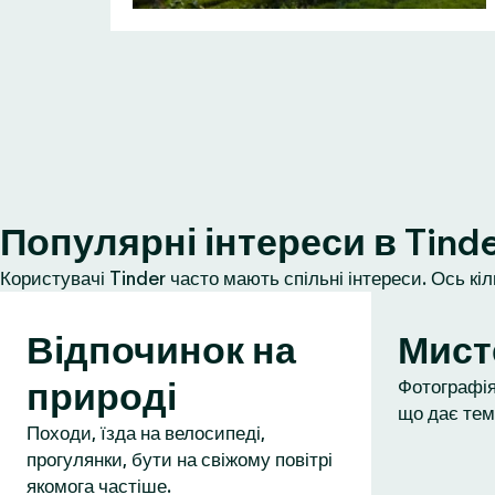
Популярні інтереси в Tind
Користувачі Tinder часто мають спільні інтереси. Ось кі
Відпочинок на
Мист
природі
Фотографія,
що дає тем
Походи, їзда на велосипеді,
прогулянки, бути на свіжому повітрі
якомога частіше.