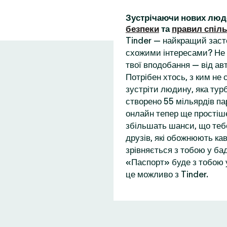
Зустрічаючи нових люд
безпеки
та
правил спіл
Tinder — найкращий заст
схожими інтересами? Не 
твої вподобання — від ав
Потрібен хтось, з ким не
зустріти людину, яка турб
створено 55 мільярдів пар
онлайн тепер ще простіше
збільшать шанси, що теб
друзів, які обожнюють кав
зрівняється з тобою у бад
«Паспорт» буде з тобою у
це можливо з Tinder.