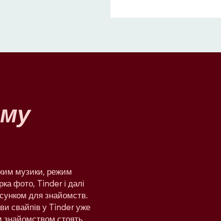
му
ежим музики, режим
рка фото, Tinder і далі
сунком для знайомств.
яви свайпів у Tinder уже
им знайомством стоять