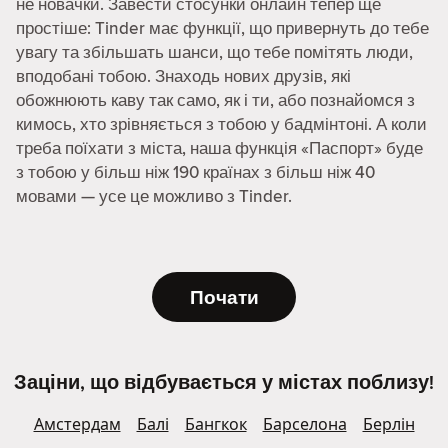
не новачки. Завести стосунки онлайн тепер ще
простіше: Tinder має функції, що привернуть до тебе
увагу та збільшать шанси, що тебе помітять люди,
вподобані тобою. Знаходь нових друзів, які
обожнюють каву так само, як і ти, або познайомся з
кимось, хто зрівняється з тобою у бадмінтоні. А коли
треба поїхати з міста, наша функція «Паспорт» буде
з тобою у більш ніж 190 країнах з більш ніж 40
мовами — усе це можливо з Tinder.
Почати
Заціни, що відбувається у містах поблизу!
Амстердам
Балі
Бангкок
Барселона
Берлін