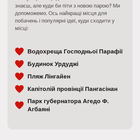
знаєш, але куди би піти з новою парою? Ми
допоможемо. Ось найкращі місця для
побачень і популярні ідеї, куди сходити у
місці:
Водохреща Господньої Парафії
Будинок Урдуджі
Пляж Лінгайен
Капітолій провінції Пангасінан
Парк губернатора Агедо Ф.
Агбаяні