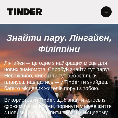
Г
о
л
о
в
Знайти пару. Лінгайєн,
н
а
Філіппіни
с
т
о
Лінгайєн — це одне з найкращих місць для
р
нових знайомств. Спробуй знайти тут пару!
і
Неважливо, живеш ти тут або ж тільки
н
плануєш навідатись — у Tinder ти знайдеш
к
багато місцевих жителів поруч з тобою.
а
T
i
Використовуй Tinder, щоб знайти когось із
n
схожими інтересами, поринути у нічне життя
d
з новим другом, випити разом у місцевому
e