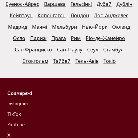
Буенос-Айрес
Варшава
Гельсінкі
Дубай
Дублін
Кейптаун
Копенгаген
Лондон
Лос-Анджелес
Мадрид
Маямі
Мельбурн
Нью-Йорк
Окленд
Осло
Париж
Прага
Рим
Ріо-де-Жанейро
Сан Франциско
Сан-Паулу
Сеул
Стамбул
Стокгольм
Тайбей
Тель-Авів
Токіо
Соцмережі
Instagram
TikTok
YouTube
X