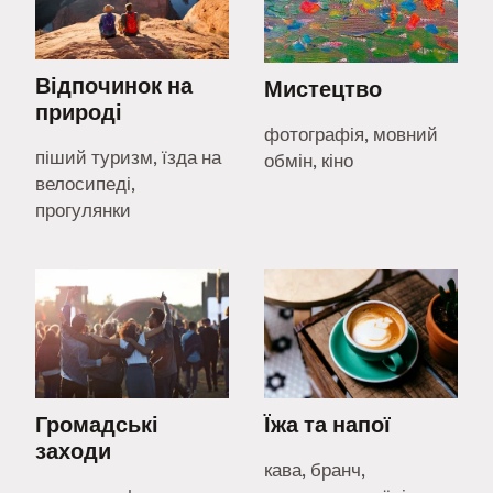
Відпочинок на
Мистецтво
природі
фотографія, мовний
піший туризм, їзда на
обмін, кіно
велосипеді,
прогулянки
Громадські
Їжа та напої
заходи
кава, бранч,