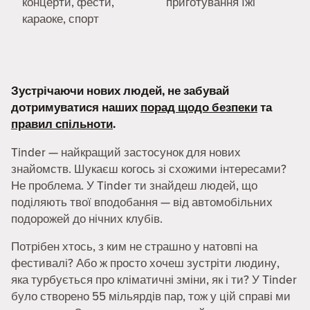
концерти, фести,
приготування їжі
караоке, спорт
Зустрічаючи нових людей, не забувай
дотримуватися наших
порад щодо безпеки
та
правил спільноти
.
Tinder — найкращий застосунок для нових
знайомств. Шукаєш когось зі схожими інтересами?
Не проблема. У Tinder ти знайдеш людей, що
поділяють твої вподобання — від автомобільних
подорожей до нічних клубів.
Потрібен хтось, з ким не страшно у натовпі на
фестивалі? Або ж просто хочеш зустріти людину,
яка турбується про кліматичні зміни, як і ти? У Tinder
було створено 55 мільярдів пар, тож у цій справі ми