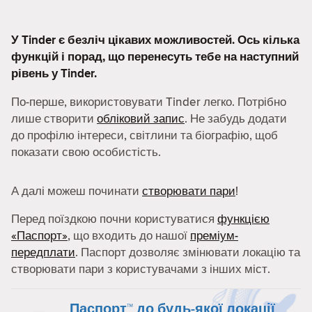
У Tinder є безліч цікавих можливостей. Ось кілька
функцій і порад, що перенесуть тебе на наступний
рівень у Tinder.
По-перше, використовувати Tinder легко. Потрібно
лише створити
обліковий запис
. Не забудь додати
до профілю інтереси, світлини та біографію, щоб
показати свою особистість.
А далі можеш починати
створювати пари
!
Перед поїздкою почни користуватися
функцією
«Паспорт»
, що входить до нашої
преміум-
передплати
. Паспорт дозволяє змінювати локацію та
створювати пари з користувачами з інших міст.
Паспорт™ до будь-якої локації