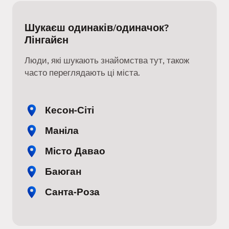
Шукаєш одинаків/одиначок?
Лінгайєн
Люди, які шукають знайомства тут, також
часто переглядають ці міста.
Кесон-Сіті
Маніла
Місто Давао
Баюган
Санта-Роза