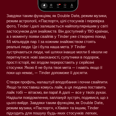
Завдяки таким функціям, як Double Date, режим музики,
режим астрології, «Паспорт», цілі стосунків і перевірка
фото, Tinder і далі залишається найпопулярнішим у світі
застосунком для знайомств. Він доступний у 190 країнах,
а з моменту появи свайпів у Tinder уже створено понад
55 мільярдів пар. І за кожним знайомством стоять
реальні люди. Це і була наша мета. У Tinder
зустрічаються люди, чиї шляхи інакше могли б ніколи не
перетнутися: нові закоханості, супутники в подорож,
прості історії, які згодом переростають у серйозні
стосунки. Якою б не була твоя мета — і навіть якщо її
поки що немає, — Tinder допоможе її досягти.
Створи профіль, налаштуй вподобання і почни свайпити.
Якщо ти поставиш комусь лайк, а ця людина поставить
лайк тобі — вітаємо, ви пара! А далі — все у твоїх руках.
Надішли повідомлення, заплануй зустріч, подивися, що з
цього вийде. Завдяки таким функціям, як Double Date,
режим музики, «Паспорт», «Хімія» та іншим, Tinder
підходить для пошуку будь-яких стосунків: легких,