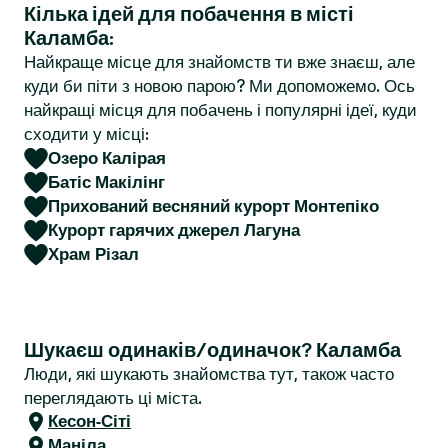
Кілька ідей для побачення в місті
r
Каламба:
Найкраще місце для знайомств ти вже знаєш, але
куди би піти з новою парою? Ми допоможемо. Ось
найкращі місця для побачень і популярні ідеї, куди
сходити у місці:
Озеро Калірая
Батіс Макілінг
Прихований весняний курорт Монтепіко
Курорт гарячих джерел Лагуна
Храм Різал
Шукаєш одинаків/одиначок? Каламба
Люди, які шукають знайомства тут, також часто
переглядають ці міста.
Кесон-Сіті
Маніла