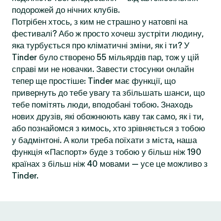
подорожей до нічних клубів.
Потрібен хтось, з ким не страшно у натовпі на
фестивалі? Або ж просто хочеш зустріти людину,
яка турбується про кліматичні зміни, як і ти? У
Tinder було створено 55 мільярдів пар, тож у цій
справі ми не новачки. Завести стосунки онлайн
тепер ще простіше: Tinder має функції, що
привернуть до тебе увагу та збільшать шанси, що
тебе помітять люди, вподобані тобою. Знаходь
нових друзів, які обожнюють каву так само, як і ти,
або познайомся з кимось, хто зрівняється з тобою
у бадмінтоні. А коли треба поїхати з міста, наша
функція «Паспорт» буде з тобою у більш ніж 190
країнах з більш ніж 40 мовами — усе це можливо з
Tinder.