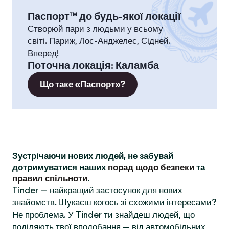
Паспорт™ до будь-якої локації
Створюй пари з людьми у всьому
світі. Париж, Лос-Анджелес, Сідней.
Вперед!
Поточна локація
:
Каламба
Що таке «Паспорт»?
Зустрічаючи нових людей, не забувай
дотримуватися наших
порад щодо безпеки
та
правил спільноти
.
Tinder — найкращий застосунок для нових
знайомств. Шукаєш когось зі схожими інтересами?
Не проблема. У Tinder ти знайдеш людей, що
поділяють твої вподобання — від автомобільних