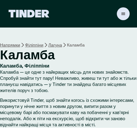
Г
о
л
о
в
Напрямки
Філіппіни
Лагуна
Каламба
н
Каламба
а
с
т
Каламба, Філіппіни
о
Каламба — це одне з найкращих місць для нових знайомств.
р
Спробуй знайти тут пару! Неважливо, живеш ти тут або ж тільки
і
плануєш навідатись — у Tinder ти знайдеш багато місцевих
жителів поруч з тобою.
н
к
Використовуй Tinder, щоб знайти когось із схожими інтересами,
а
поринути у нічне життя з новим другом, випити разом у
T
місцевому барі або посмакувати каву на побаченні у кав'ярні
i
неподалік. Або ж піти на екскурсію, щоб відкрити чи заново
n
віднайти найкращі місця та активності в місті.
d
e