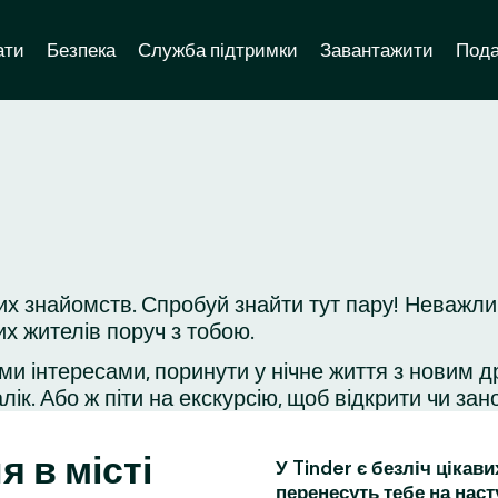
ати
Безпека
Служба підтримки
Завантажити
Пода
х знайомств. Спробуй знайти тут пару! Неважлив
их жителів поруч з тобою.
ми інтересами, поринути у нічне життя з новим д
ік. Або ж піти на екскурсію, щоб відкрити чи зано
я в місті
У Tinder є безліч цікав
перенесуть тебе на наст