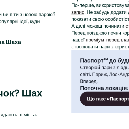
По-перше, використовува
запис
. Не забудь додати 
и би піти з новою парою?
показати свою особистіст
пулярні ідеї, куди
А далі можеш починати
с
Перед поїздкою почни к
нашої
преміум-передпла
за Шаха
створювати пари з корист
Паспорт™ до будь
Створюй пари з людь
світі. Париж, Лос-Анд
Вперед!
Поточна локація
чок? Шах
Що таке «Паспор
ядають ці міста.