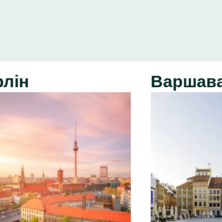
рлін
Варшав