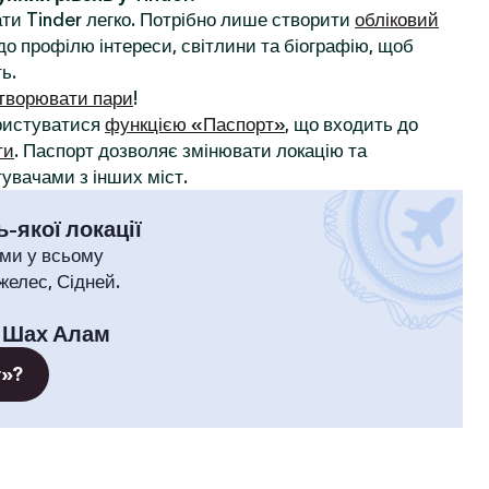
ти Tinder легко. Потрібно лише створити
обліковий
до профілю інтереси, світлини та біографію, щоб
ь.
творювати пари
!
ористуватися
функцією «Паспорт»
, що входить до
ти
. Паспорт дозволяє змінювати локацію та
увачами з інших міст.
-якої локації
ми у всьому
желес, Сідней.
:
Шах Алам
т»?