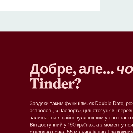
Добре, але…
чо
Tinder?
Завдяки таким функціям, як Double Date, р
астрології, «Паспорт», цілі стосунків і переві
залишається найпопулярнішим у світі засто
Він доступний у 190 країнах, а з моменту по
створено понад 55 мільярдів пар. І за кожн