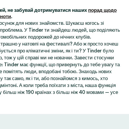
ей, не забувай дотримуватися наших
порад щодо
ьноти
.
осунок для нових знайомств. Шукаєш когось зі
проблема. У Tinder ти знайдеш людей, що поділяють
томобільних подорожей до нічних клубів.
 страшно у натовпі на фестивалі? Або ж просто хочеш
ується про кліматичні зміни, як і ти? У Tinder було
, тож у цій справі ми не новачки. Завести стосунки
: Tinder має функції, що привернуть до тебе увагу та
е помітять люди, вподобані тобою. Знаходь нових
у так само, як і ти, або познайомся з кимось, хто
мінтоні. А коли треба поїхати з міста, наша функція
 більш ніж 190 країнах з більш ніж 40 мовами — усе