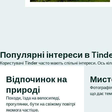
Популярні інтереси в Tind
Користувачі Tinder часто мають спільні інтереси. Ось кі
Відпочинок на
Мист
природі
Фотографія,
що дає тем
Походи, їзда на велосипеді,
прогулянки, бути на свіжому повітрі
якомога частіше.