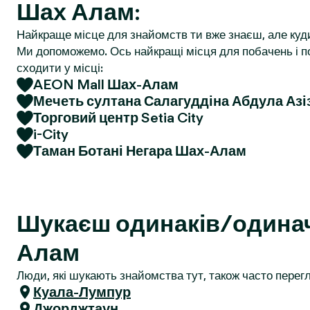
Шах Алам:
r
Найкраще місце для знайомств ти вже знаєш, але куд
Ми допоможемо. Ось найкращі місця для побачень і по
сходити у місці:
AEON Mall Шах-Алам
Мечеть султана Салагуддіна Абдула Азі
Торговий центр Setia City
i-City
Таман Ботані Негара Шах-Алам
Шукаєш одинаків/одина
Алам
Люди, які шукають знайомства тут, також часто перегл
Куала-Лумпур
Джорджтаун