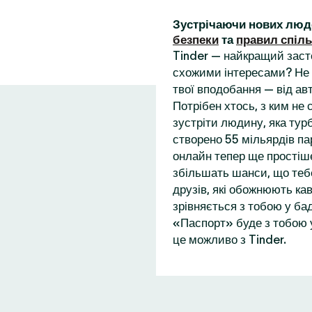
Зустрічаючи нових люд
безпеки
та
правил спіл
Tinder — найкращий заст
схожими інтересами? Не 
твої вподобання — від ав
Потрібен хтось, з ким не
зустріти людину, яка турб
створено 55 мільярдів пар
онлайн тепер ще простіше
збільшать шанси, що теб
друзів, які обожнюють кав
зрівняється з тобою у бад
«Паспорт» буде з тобою у
це можливо з Tinder.