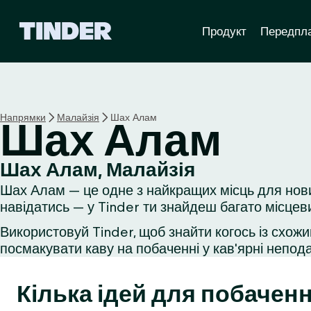
Г
Продукт
Передпл
о
л
о
в
н
а
Напрямки
Малайзія
Шах Алам
Шах Алам
с
т
о
Шах Алам, Малайзія
р
Шах Алам — це одне з найкращих місць для нови
і
н
навідатись — у Tinder ти знайдеш багато місцев
к
Використовуй Tinder, щоб знайти когось із схожи
а
посмакувати каву на побаченні у кав'ярні неподал
T
i
n
Кілька ідей для побаченн
d
e