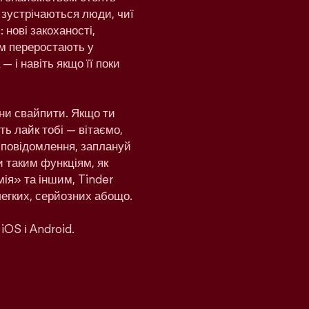
 зустрічаються люди, чиї
 нові закоханості,
дом переростають у
— і навіть якщо її поки
ни свайпити. Якщо ти
ь лайк тобі — вітаємо,
и повідомлення, заплануй
и таким функціям, як
ія» та іншим, Tinder
легких, серйозних абощо.
iOS і Android.