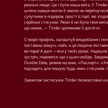
реальні люди. Це і була наша мета. У Tinder
шляхи інакше могли б ніколи не перетнутися:
супутники в подорож, прості історії, які зго
серйозні стосунки. Якою б не була твоя мета 
що немає, — Tinder допоможе її досягти.
Створи профіль, налаштуй вподобання і поч
поставиш комусь лайк, а ця людина поставит
ви пара! А далі — все у твоїх руках. Надішл
зустріч, подивися, що з цього вийде. Завдяк
Double Date, режим музики, «Паспорт», «Хім
підходить для пошуку будь-яких стосунків: 
Завантаж застосунок Tinder безкоштовно на 