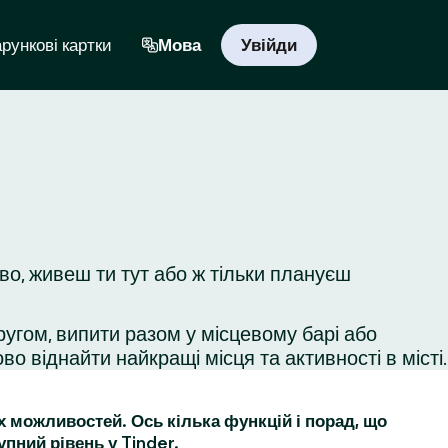
рункові картки
Мова
Увійди
о, живеш ти тут або ж тільки плануєш
ругом, випити разом у місцевому барі або
во віднайти найкращі місця та активності в місті.
их можливостей. Ось кілька функцій і порад, що
упний рівень у Tinder.