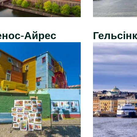
енос-Айрес
Гельсінк