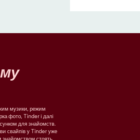
му
ежим музики, режим
рка фото, Tinder і далі
сунком для знайомств.
яви свайпів у Tinder уже
им знайомством стоять