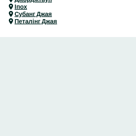
Іпох
Субанг Джая
Петалінг Джая