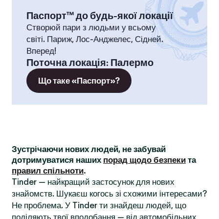
Паспорт™ до будь-якої локації
Створюй пари з людьми у всьому
світі. Париж, Лос-Анджелес, Сідней.
Вперед!
Поточна локація
:
Палермо
Що таке «Паспорт»?
Зустрічаючи нових людей, не забувай
дотримуватися наших
порад щодо безпеки
та
правил спільноти
.
Tinder — найкращий застосунок для нових
знайомств. Шукаєш когось зі схожими інтересами?
Не проблема. У Tinder ти знайдеш людей, що
поділяють твої вподобання — від автомобільних