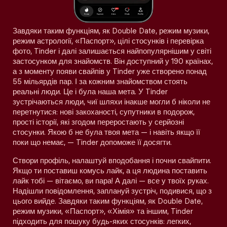
Завдяки таким функціям, як Double Date, режим музики,
режим астрології, «Паспорт», цілі стосунків і перевірка
фото, Tinder і далі залишається найпопулярнішим у світі
застосунком для знайомств. Він доступний у 190 країнах,
а з моменту появи свайпів у Tinder уже створено понад
55 мільярдів пар. І за кожним знайомством стоять
реальні люди. Це і була наша мета. У Tinder
зустрічаються люди, чиї шляхи інакше могли б ніколи не
перетнутися: нові закоханості, супутники в подорож,
прості історії, які згодом переростають у серйозні
стосунки. Якою б не була твоя мета — і навіть якщо її
поки що немає, — Tinder допоможе її досягти.
Створи профіль, налаштуй вподобання і почни свайпити.
Якщо ти поставиш комусь лайк, а ця людина поставить
лайк тобі — вітаємо, ви пара! А далі — все у твоїх руках.
Надішли повідомлення, заплануй зустріч, подивися, що з
цього вийде. Завдяки таким функціям, як Double Date,
режим музики, «Паспорт», «Хімія» та іншим, Tinder
підходить для пошуку будь-яких стосунків: легких,