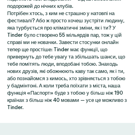
подорожей до нічних клубів.
Потрібен хтось, з ким не страшно у натовпі на
фестивалі? Або ж просто хочеш зустріти людину,
яка турбується про кліматичні зміни, як і ти? У
Tinder було створено 55 мільярдів пар, тож у цій
справі ми не новачки. Завести стосунки онлайн
тепер ще простіше: Tinder має функції, що
привернуть до тебе увагу та збільшать шанси, що
тебе помітять люди, вподобані тобою. Знаходь
нових друзів, які обожнюють каву так само, як і ти,
або познайомся з кимось, хто зрівняється з тобою
у бадмінтоні. А коли треба поїхати з міста, наша
функція «Паспорт» буде з тобою у більш ніж 190
країнах з більш ніж 40 мовами — усе це можливо з
Tinder.