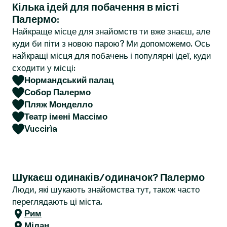
Кілька ідей для побачення в місті
r
Палермо:
Найкраще місце для знайомств ти вже знаєш, але
куди би піти з новою парою? Ми допоможемо. Ось
найкращі місця для побачень і популярні ідеї, куди
сходити у місці:
Нормандський палац
Собор Палермо
Пляж Монделло
Театр імені Массімо
Vuccirìa
Шукаєш одинаків/одиначок? Палермо
Люди, які шукають знайомства тут, також часто
переглядають ці міста.
Рим
Мілан