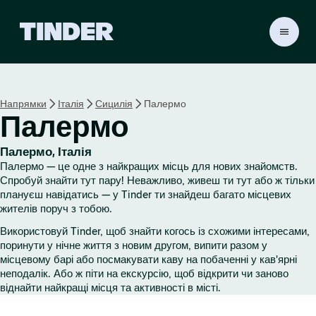
Г
о
л
о
в
Напрямки
Італія
Сицилія
Палермо
н
Палермо
а
с
т
Палермо, Італія
о
Палермо — це одне з найкращих місць для нових знайомств.
р
Спробуй знайти тут пару! Неважливо, живеш ти тут або ж тільки
і
плануєш навідатись — у Tinder ти знайдеш багато місцевих
жителів поруч з тобою.
н
к
Використовуй Tinder, щоб знайти когось із схожими інтересами,
а
поринути у нічне життя з новим другом, випити разом у
T
місцевому барі або посмакувати каву на побаченні у кав'ярні
i
неподалік. Або ж піти на екскурсію, щоб відкрити чи заново
n
віднайти найкращі місця та активності в місті.
d
e