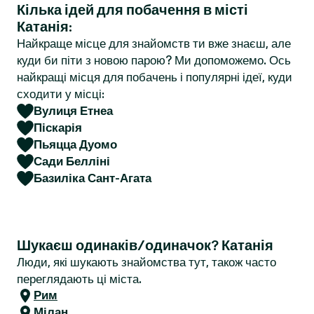
Кілька ідей для побачення в місті
r
Катанія:
Найкраще місце для знайомств ти вже знаєш, але
куди би піти з новою парою? Ми допоможемо. Ось
найкращі місця для побачень і популярні ідеї, куди
сходити у місці:
Вулиця Етнеа
Піскарія
Пьяцца Дуомо
Сади Белліні
Базиліка Сант-Агата
Шукаєш одинаків/одиначок? Катанія
Люди, які шукають знайомства тут, також часто
переглядають ці міста.
Рим
Мілан