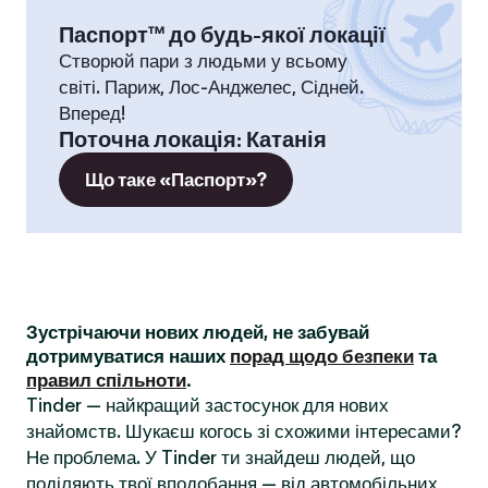
Паспорт™ до будь-якої локації
Створюй пари з людьми у всьому
світі. Париж, Лос-Анджелес, Сідней.
Вперед!
Поточна локація
:
Катанія
Що таке «Паспорт»?
Зустрічаючи нових людей, не забувай
дотримуватися наших
порад щодо безпеки
та
правил спільноти
.
Tinder — найкращий застосунок для нових
знайомств. Шукаєш когось зі схожими інтересами?
Не проблема. У Tinder ти знайдеш людей, що
поділяють твої вподобання — від автомобільних