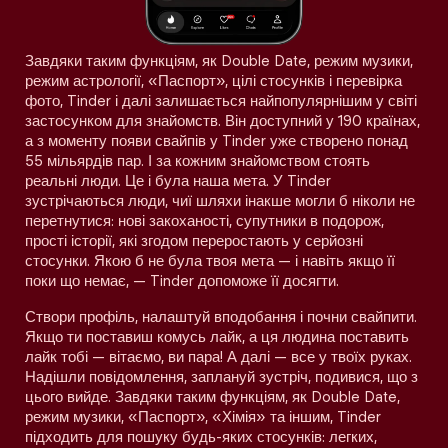
Завдяки таким функціям, як Double Date, режим музики,
режим астрології, «Паспорт», цілі стосунків і перевірка
фото, Tinder і далі залишається найпопулярнішим у світі
застосунком для знайомств. Він доступний у 190 країнах,
а з моменту появи свайпів у Tinder уже створено понад
55 мільярдів пар. І за кожним знайомством стоять
реальні люди. Це і була наша мета. У Tinder
зустрічаються люди, чиї шляхи інакше могли б ніколи не
перетнутися: нові закоханості, супутники в подорож,
прості історії, які згодом переростають у серйозні
стосунки. Якою б не була твоя мета — і навіть якщо її
поки що немає, — Tinder допоможе її досягти.
Створи профіль, налаштуй вподобання і почни свайпити.
Якщо ти поставиш комусь лайк, а ця людина поставить
лайк тобі — вітаємо, ви пара! А далі — все у твоїх руках.
Надішли повідомлення, заплануй зустріч, подивися, що з
цього вийде. Завдяки таким функціям, як Double Date,
режим музики, «Паспорт», «Хімія» та іншим, Tinder
підходить для пошуку будь-яких стосунків: легких,