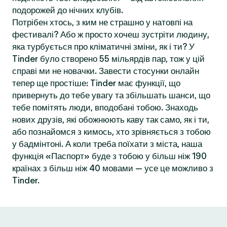
подорожей до нічних клубів.
Потрібен хтось, з ким не страшно у натовпі на
фестивалі? Або ж просто хочеш зустріти людину,
яка турбується про кліматичні зміни, як і ти? У
Tinder було створено 55 мільярдів пар, тож у цій
справі ми не новачки. Завести стосунки онлайн
тепер ще простіше: Tinder має функції, що
привернуть до тебе увагу та збільшать шанси, що
тебе помітять люди, вподобані тобою. Знаходь
нових друзів, які обожнюють каву так само, як і ти,
або познайомся з кимось, хто зрівняється з тобою
у бадмінтоні. А коли треба поїхати з міста, наша
функція «Паспорт» буде з тобою у більш ніж 190
країнах з більш ніж 40 мовами — усе це можливо з
Tinder.