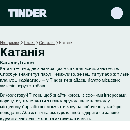
Г
о
л
о
в
Напрямки
Італія
Сицилія
Катанія
н
Катанія
а
с
т
Катанія, Італія
о
Катанія — це одне з найкращих місць для нових знайомств.
р
Спробуй знайти тут пару! Неважливо, живеш ти тут або ж тільки
і
плануєш навідатись — у Tinder ти знайдеш багато місцевих
жителів поруч з тобою.
н
к
Використовуй Tinder, щоб знайти когось із схожими інтересами,
а
поринути у нічне життя з новим другом, випити разом у
T
місцевому барі або посмакувати каву на побаченні у кав'ярні
i
неподалік. Або ж піти на екскурсію, щоб відкрити чи заново
n
віднайти найкращі місця та активності в місті.
d
e