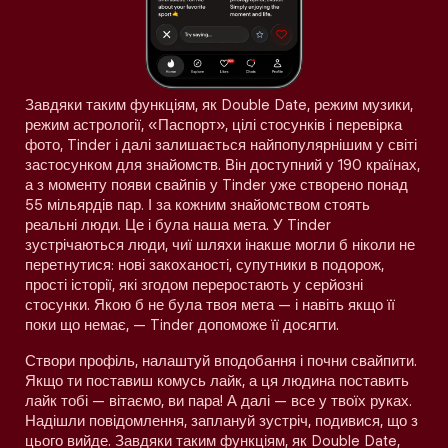
Завдяки таким функціям, як Double Date, режим музики,
режим астрології, «Паспорт», цілі стосунків і перевірка
фото, Tinder і далі залишається найпопулярнішим у світі
застосунком для знайомств. Він доступний у 190 країнах,
а з моменту появи свайпів у Tinder уже створено понад
55 мільярдів пар. І за кожним знайомством стоять
реальні люди. Це і була наша мета. У Tinder
зустрічаються люди, чиї шляхи інакше могли б ніколи не
перетнутися: нові закоханості, супутники в подорож,
прості історії, які згодом переростають у серйозні
стосунки. Якою б не була твоя мета — і навіть якщо її
поки що немає, — Tinder допоможе її досягти.
Створи профіль, налаштуй вподобання і почни свайпити.
Якщо ти поставиш комусь лайк, а ця людина поставить
лайк тобі — вітаємо, ви пара! А далі — все у твоїх руках.
Надішли повідомлення, заплануй зустріч, подивися, що з
цього вийде. Завдяки таким функціям, як Double Date,