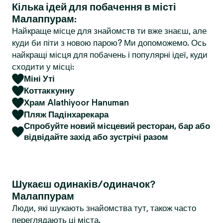
Кілька ідей для побачення в місті
r
Малаппурам:
Найкраще місце для знайомств ти вже знаєш, але
куди би піти з новою парою? Ми допоможемо. Ось
найкращі місця для побачень і популярні ідеї, куди
сходити у місці:
Міні Уті
Коттаккунну
Храм Alathiyoor Hanuman
Пляж Падінхарекара
Спробуйте новий місцевий ресторан, бар або
відвідайте захід або зустрічі разом
Шукаєш одинаків/одиначок?
Малаппурам
Люди, які шукають знайомства тут, також часто
переглядають ці міста.