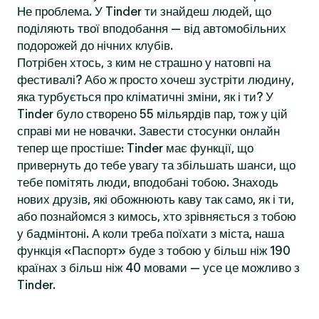
Не проблема. У Tinder ти знайдеш людей, що
поділяють твої вподобання — від автомобільних
подорожей до нічних клубів.
Потрібен хтось, з ким не страшно у натовпі на
фестивалі? Або ж просто хочеш зустріти людину,
яка турбується про кліматичні зміни, як і ти? У
Tinder було створено 55 мільярдів пар, тож у цій
справі ми не новачки. Завести стосунки онлайн
тепер ще простіше: Tinder має функції, що
привернуть до тебе увагу та збільшать шанси, що
тебе помітять люди, вподобані тобою. Знаходь
нових друзів, які обожнюють каву так само, як і ти,
або познайомся з кимось, хто зрівняється з тобою
у бадмінтоні. А коли треба поїхати з міста, наша
функція «Паспорт» буде з тобою у більш ніж 190
країнах з більш ніж 40 мовами — усе це можливо з
Tinder.