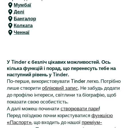
Мумбаї
Делі
Бангалор
Колката
Ченнаї
У Tinder є безліч цікавих можливостей. Ось
кілька функцій і порад, що перенесуть тебе на
наступний рівень у Tinder.
По-перше, використовувати Tinder легко. Потрібно
лише створити
обліковий запис
. Не забудь додати
до профілю інтереси, світлини та біографію, щоб
показати свою особистість.
А далі можеш починати
створювати пари
!
Перед поїздкою почни користуватися
функцією
«Паспорт»
, що входить до нашої
преміум-