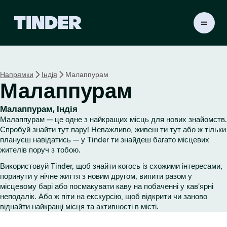
Г
о
л
о
в
Напрямки
Індія
Малаппурам
н
Малаппурам
а
с
т
Малаппурам, Індія
о
Малаппурам — це одне з найкращих місць для нових знайомств.
р
Спробуй знайти тут пару! Неважливо, живеш ти тут або ж тільки
і
плануєш навідатись — у Tinder ти знайдеш багато місцевих
жителів поруч з тобою.
н
к
Використовуй Tinder, щоб знайти когось із схожими інтересами,
а
поринути у нічне життя з новим другом, випити разом у
T
місцевому барі або посмакувати каву на побаченні у кав'ярні
i
неподалік. Або ж піти на екскурсію, щоб відкрити чи заново
n
віднайти найкращі місця та активності в місті.
d
e