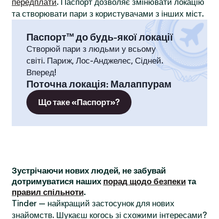
передплати
. Паспорт дозволяє змінювати локацію
та створювати пари з користувачами з інших міст.
Паспорт™ до будь-якої локації
Створюй пари з людьми у всьому
світі. Париж, Лос-Анджелес, Сідней.
Вперед!
Поточна локація
:
Малаппурам
Що таке «Паспорт»?
Зустрічаючи нових людей, не забувай
дотримуватися наших
порад щодо безпеки
та
правил спільноти
.
Tinder — найкращий застосунок для нових
знайомств. Шукаєш когось зі схожими інтересами?