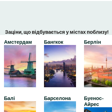
Заціни, що відбувається у містах поблизу!
Амстердам
Бангкок
Берлін
Балі
Барселона
Буенос-
Айрес