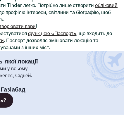
ти Tinder легко. Потрібно лише створити
обліковий
до профілю інтереси, світлини та біографію, щоб
ь.
творювати пари
!
ористуватися
функцією «Паспорт»
, що входить до
ти
. Паспорт дозволяє змінювати локацію та
увачами з інших міст.
-якої локації
ми у всьому
желес, Сідней.
:
Газіабад
т»?