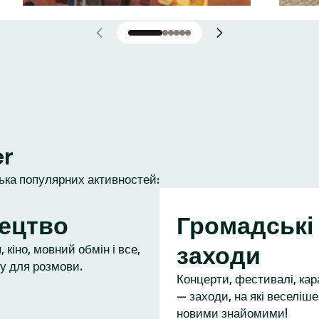
er
лька популярних активностей:
ецтво
Громадські
заходи
 кіно, мовний обмін і все,
у для розмови.
Концерти, фестивалі, кар
— заходи, на які веселіше
новими знайомими!