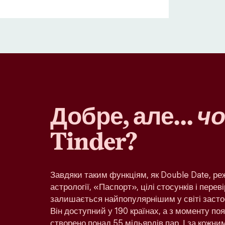
Добре, але…
чо
Tinder?
Завдяки таким функціям, як Double Date, р
астрології, «Паспорт», цілі стосунків і переві
залишається найпопулярнішим у світі засто
Він доступний у 190 країнах, а з моменту по
створено понад 55 мільярдів пар. І за кожн