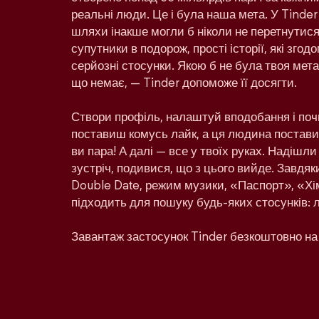
реальні люди. Це і була наша мета. У Tinder
шляхи інакше могли б ніколи не перетнутися:
супутники в подорож, прості історії, які зго
серйозні стосунки. Якою б не була твоя мета 
що немає, — Tinder допоможе її досягти.
Створи профіль, налаштуй вподобання і поч
поставиш комусь лайк, а ця людина поставит
ви пара! А далі — все у твоїх руках. Надішл
зустріч, подивися, що з цього вийде. Завдяк
Double Date, режим музики, «Паспорт», «Хім
підходить для пошуку будь-яких стосунків: 
Завантаж застосунок Tinder безкоштовно на 