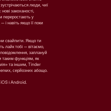
 зустрічаються люди, чиї
 нові закоханості,
дом переростають у
— і навіть якщо її поки
ни свайпити. Якщо ти
ь лайк тобі — вітаємо,
и повідомлення, заплануй
и таким функціям, як
ія» та іншим, Tinder
легких, серйозних абощо.
iOS і Android.