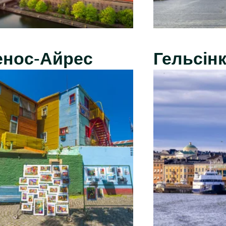
енос-Айрес
Гельсінк