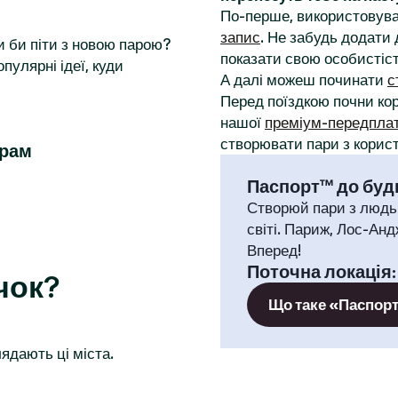
По-перше, використовува
запис
. Не забудь додати 
и би піти з новою парою?
показати свою особистіст
пулярні ідеї, куди
А далі можеш починати
с
Перед поїздкою почни к
нашої
преміум-передпла
створювати пари з корист
урам
Паспорт™ до будь
Створюй пари з людь
світі. Париж, Лос-Анд
Вперед!
Поточна локація
чок?
Що таке «Паспор
ядають ці міста.