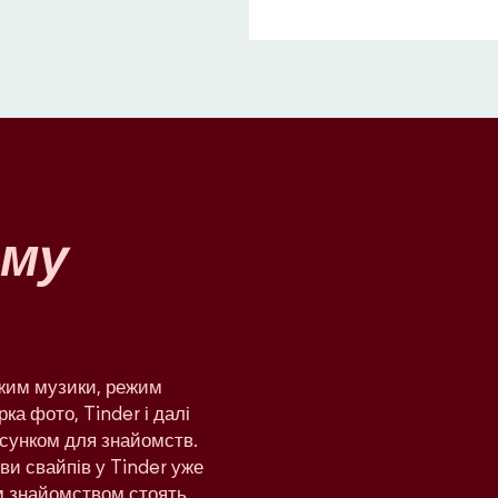
му
ежим музики, режим
рка фото, Tinder і далі
сунком для знайомств.
яви свайпів у Tinder уже
им знайомством стоять