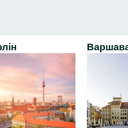
рлін
Варшав