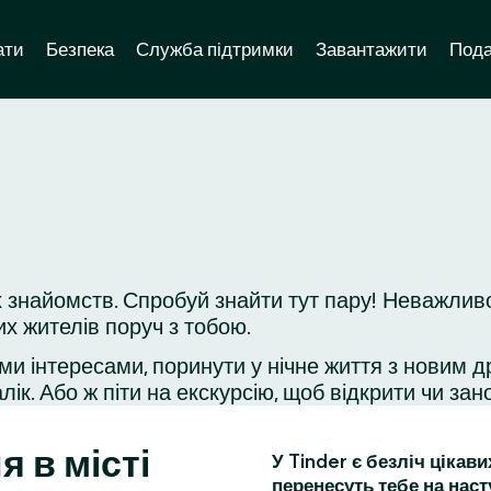
ати
Безпека
Служба підтримки
Завантажити
Пода
 знайомств. Спробуй знайти тут пару! Неважливо
их жителів поруч з тобою.
ми інтересами, поринути у нічне життя з новим д
ік. Або ж піти на екскурсію, щоб відкрити чи зано
я в місті
У Tinder є безліч цікав
перенесуть тебе на наст