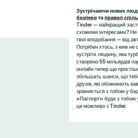
Зустрічаючи нових люд
безпеки
та
правил спіл
Tinder — найкращий заст
схожими інтересами? Не 
твої вподобання — від ав
Потрібен хтось, з ким не
зустріти людину, яка турб
створено 55 мільярдів пар
онлайн тепер ще простіше
збільшать шанси, що теб
друзів, які обожнюють кав
зрівняється з тобою у бад
«Паспорт» буде з тобою у
це можливо з Tinder.