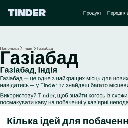
Г
Продукт
Передпл
о
л
о
в
н
а
Напрямки
Індія
Газіабад
Газіабад
с
т
о
Газіабад, Індія
р
Газіабад — це одне з найкращих місць для нових
і
н
навідатись — у Tinder ти знайдеш багато місцев
к
Використовуй Tinder, щоб знайти когось із схожи
а
посмакувати каву на побаченні у кав'ярні неподал
T
i
n
Кілька ідей для побаченн
d
e