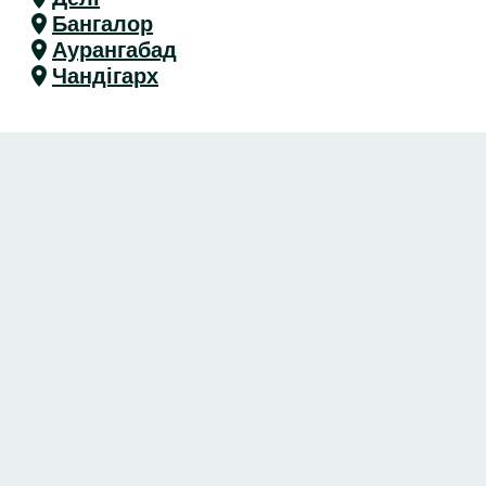
Бангалор
Аурангабад
Чандігарх