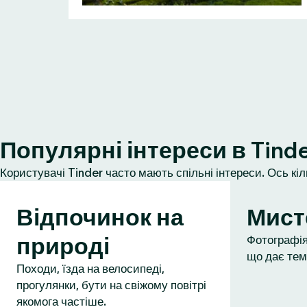
Популярні інтереси в Tind
Користувачі Tinder часто мають спільні інтереси. Ось кі
Відпочинок на
Мист
природі
Фотографія,
що дає тем
Походи, їзда на велосипеді,
прогулянки, бути на свіжому повітрі
якомога частіше.