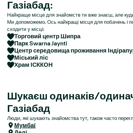
Газіабад:
r
Найкраще місце для знайомств ти вже знаєш, але куд
Ми допоможемо. Ось найкращі місця для побачень і по
сходити у місці:
Торговий центр Шипра
Парк Swarna Jaynti
Центр середовища проживання Індірап
Міський ліс
Храм ІСККОН
Шукаєш одинаків/одина
Газіабад
Люди, які шукають знайомства тут, також часто перегл
Мумбаї
Делі