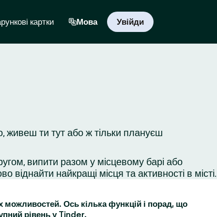
рункові картки
Мова
Увійди
, живеш ти тут або ж тільки плануєш
ругом, випити разом у місцевому барі або
во віднайти найкращі місця та активності в місті.
их можливостей. Ось кілька функцій і порад, що
упний рівень у Tinder.