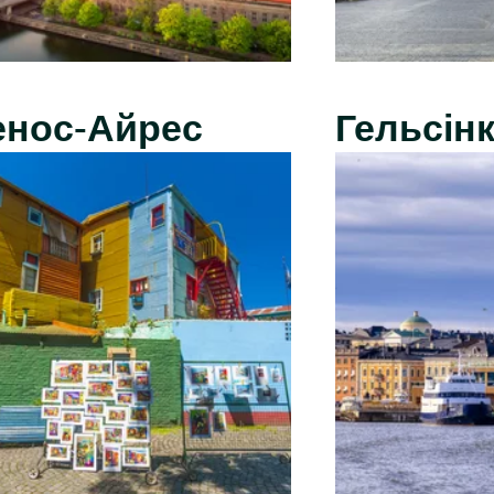
енос-Айрес
Гельсінк