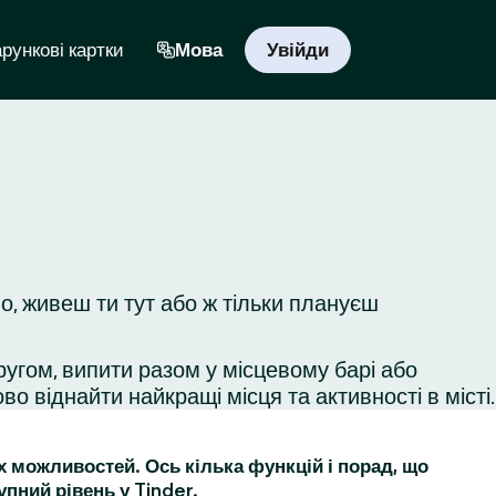
рункові картки
Мова
Увійди
о, живеш ти тут або ж тільки плануєш
ругом, випити разом у місцевому барі або
во віднайти найкращі місця та активності в місті.
их можливостей. Ось кілька функцій і порад, що
упний рівень у Tinder.