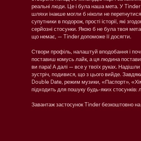
реальні люди. Це і була наша мета. У Tinder
шляхи інакше могли б ніколи не перетнутися:
супутники в подорож, прості історії, які зго
серйозні стосунки. Якою б не була твоя мета 
що немає, — Tinder допоможе її досягти.
Створи профіль, налаштуй вподобання і поч
поставиш комусь лайк, а ця людина поставит
ви пара! А далі — все у твоїх руках. Надішл
зустріч, подивися, що з цього вийде. Завдяк
Double Date, режим музики, «Паспорт», «Хім
підходить для пошуку будь-яких стосунків: 
Завантаж застосунок Tinder безкоштовно на 