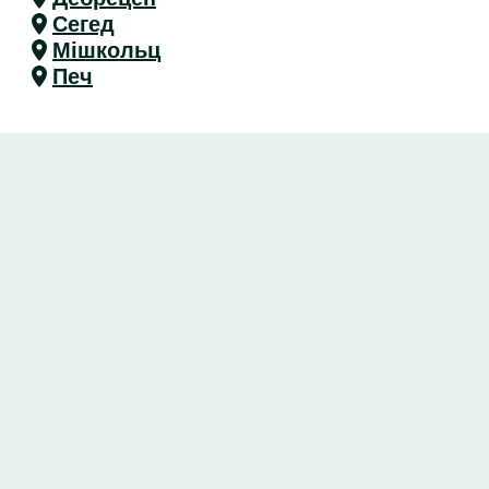
Сегед
Мішкольц
Печ