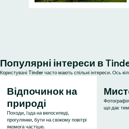
Популярні інтереси в Tind
Користувачі Tinder часто мають спільні інтереси. Ось кі
Відпочинок на
Мист
природі
Фотографія,
що дає тем
Походи, їзда на велосипеді,
прогулянки, бути на свіжому повітрі
якомога частіше.