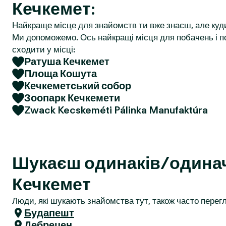
Кечкемет:
r
Найкраще місце для знайомств ти вже знаєш, але куд
Ми допоможемо. Ось найкращі місця для побачень і по
сходити у місці:
Ратуша Кечкемет
Площа Кошута
Кечкеметський собор
Зоопарк Кечкемети
Zwack Kecskeméti Pálinka Manufaktúra
Шукаєш одинаків/одина
Кечкемет
Люди, які шукають знайомства тут, також часто перегл
Будапешт
Дебрецен