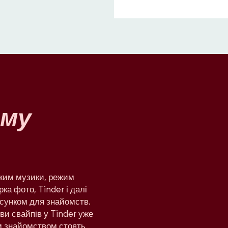
му
ежим музики, режим
рка фото, Tinder і далі
сунком для знайомств.
яви свайпів у Tinder уже
им знайомством стоять