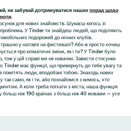
ей, не забувай дотримуватися наших
порад щодо
ьноти
.
осунок для нових знайомств. Шукаєш когось зі
проблема. У Tinder ти знайдеш людей, що поділяють
томобільних подорожей до нічних клубів.
 страшно у натовпі на фестивалі? Або ж просто хочеш
ується про кліматичні зміни, як і ти? У Tinder було
, тож у цій справі ми не новачки. Завести стосунки
: Tinder має функції, що привернуть до тебе увагу та
е помітять люди, вподобані тобою. Знаходь нових
у так само, як і ти, або познайомся з кимось, хто
мінтоні. А коли треба поїхати з міста, наша функція
 більш ніж 190 країнах з більш ніж 40 мовами — усе