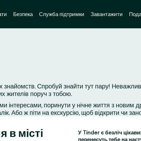
ати
Безпека
Служба підтримки
Завантажити
Пода
х знайомств. Спробуй знайти тут пару! Неважлив
их жителів поруч з тобою.
ми інтересами, поринути у нічне життя з новим д
ік. Або ж піти на екскурсію, щоб відкрити чи зано
я в місті
У Tinder є безліч цікав
перенесуть тебе на наст