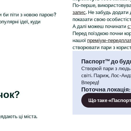
По-перше, використовува
запис
. Не забудь додати 
и би піти з новою парою?
показати свою особистіст
пулярні ідеї, куди
А далі можеш починати
с
Перед поїздкою почни к
нашої
преміум-передпла
створювати пари з корист
Паспорт™ до будь
Створюй пари з людь
світі. Париж, Лос-Анд
Вперед!
Поточна локація
чок?
Що таке «Паспор
ядають ці міста.