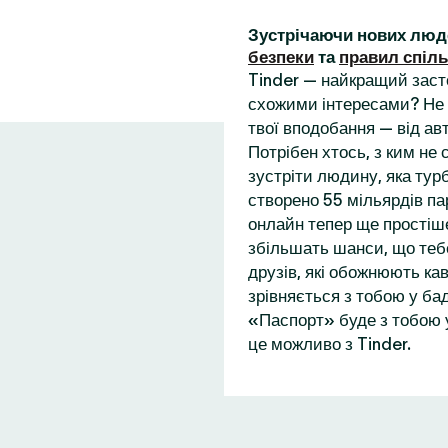
Зустрічаючи нових люд
безпеки
та
правил спіл
Tinder — найкращий заст
схожими інтересами? Не 
твої вподобання — від ав
Потрібен хтось, з ким не
зустріти людину, яка турб
створено 55 мільярдів пар
онлайн тепер ще простіше
збільшать шанси, що теб
друзів, які обожнюють кав
зрівняється з тобою у бад
«Паспорт» буде з тобою у
це можливо з Tinder.