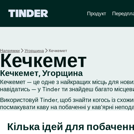
Г
Продукт
Передпл
о
л
о
в
н
а
Напрямки
Угорщина
Кечкемет
Кечкемет
с
т
о
Кечкемет, Угорщина
р
Кечкемет — це одне з найкращих місць для нови
і
н
навідатись — у Tinder ти знайдеш багато місцев
к
Використовуй Tinder, щоб знайти когось із схожи
а
посмакувати каву на побаченні у кав'ярні неподал
T
i
n
Кілька ідей для побаченн
d
e