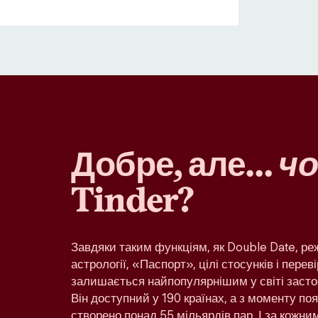
Добре, але…
чо
Tinder?
Завдяки таким функціям, як Double Date, р
астрології, «Паспорт», цілі стосунків і переві
залишається найпопулярнішим у світі засто
Він доступний у 190 країнах, а з моменту по
створено понад 55 мільярдів пар. І за кожн