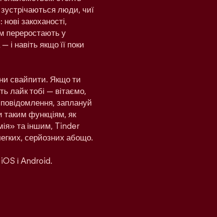
 зустрічаються люди, чиї
 нові закоханості,
дом переростають у
— і навіть якщо її поки
ни свайпити. Якщо ти
ь лайк тобі — вітаємо,
и повідомлення, заплануй
и таким функціям, як
ія» та іншим, Tinder
легких, серйозних абощо.
iOS і Android.