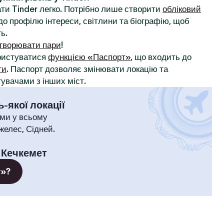
ти Tinder легко. Потрібно лише створити
обліковий
до профілю інтереси, світлини та біографію, щоб
ь.
творювати пари
!
ористуватися
функцією «Паспорт»
, що входить до
ти
. Паспорт дозволяє змінювати локацію та
увачами з інших міст.
-якої локації
ми у всьому
желес, Сідней.
:
Кечкемет
т»?