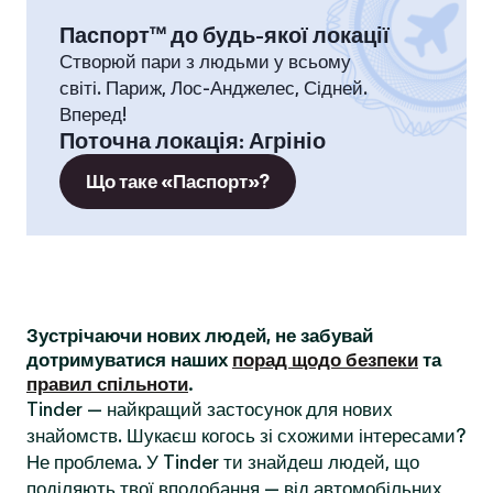
Паспорт™ до будь-якої локації
Створюй пари з людьми у всьому
світі. Париж, Лос-Анджелес, Сідней.
Вперед!
Поточна локація
:
Агрініо
Що таке «Паспорт»?
Зустрічаючи нових людей, не забувай
дотримуватися наших
порад щодо безпеки
та
правил спільноти
.
Tinder — найкращий застосунок для нових
знайомств. Шукаєш когось зі схожими інтересами?
Не проблема. У Tinder ти знайдеш людей, що
поділяють твої вподобання — від автомобільних