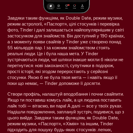
Завдяки таким функціям, як Double Date, режим музики,
режим астрології, «Паспорт», цілі стосунків і перевірка
фото, Tinder і далі залишається найпопулярнішим у світі
застосунком для знайомств. Він доступний у 190 країнах,
а з моменту появи свайпів у Tinder уже створено понад
55 мільярдів пар. І за кожним знайомством стоять
реальні люди. Це і була наша мета. У Tinder
зустрічаються люди, чиї шляхи інакше могли б ніколи не
перетнутися: нові закоханості, супутники в подорож,
прості історії, які згодом переростають у серйозні
стосунки. Якою б не була твоя мета — і навіть якщо її
поки що немає, — Tinder допоможе її досягти.
Створи профіль, налаштуй вподобання і почни свайпити.
Якщо ти поставиш комусь лайк, а ця людина поставить
лайк тобі — вітаємо, ви пара! А далі — все у твоїх руках.
Надішли повідомлення, заплануй зустріч, подивися, що з
цього вийде. Завдяки таким функціям, як Double Date,
режим музики, «Паспорт», «Хімія» та іншим, Tinder
підходить для пошуку будь-яких стосунків: легких,