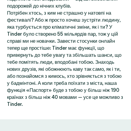
подорожей до нічних клубів.
Потрібен хтось, з ким не страшно у натовпі на
фестивалі? Або ж просто хочеш зустріти людину,
яка турбується про кліматичні зміни, як і ти? У
Tinder було створено 55 мільярдів пар, тож у цій
справі ми не новачки. Завести стосунки онлайн
тепер ще простіше: Tinder має функції, що
привернуть до тебе увагу та збільшать шанси, що
тебе помітять люди, вподобані тобою. Знаходь
нових друзів, які обожнюють каву так само, як і ти,
або познайомся з кимось, хто зрівняється з тобою
у бадмінтоні. А коли треба поїхати з міста, наша
функція «Паспорт» буде з тобою у більш ніж 190
країнах з більш ніж 40 мовами — усе це можливо з
Tinder.