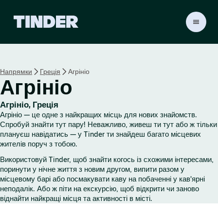
Г
о
л
о
в
Напрямки
Греція
Агрініо
н
Агрініо
а
с
т
Агрініо, Греція
о
Агрініо — це одне з найкращих місць для нових знайомств.
р
Спробуй знайти тут пару! Неважливо, живеш ти тут або ж тільки
і
плануєш навідатись — у Tinder ти знайдеш багато місцевих
жителів поруч з тобою.
н
к
Використовуй Tinder, щоб знайти когось із схожими інтересами,
а
поринути у нічне життя з новим другом, випити разом у
T
місцевому барі або посмакувати каву на побаченні у кав'ярні
i
неподалік. Або ж піти на екскурсію, щоб відкрити чи заново
n
віднайти найкращі місця та активності в місті.
d
e