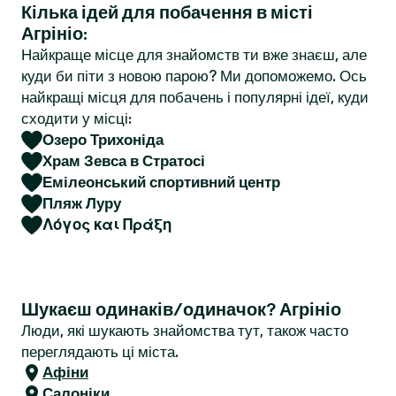
Кілька ідей для побачення в місті
r
Агрініо:
Найкраще місце для знайомств ти вже знаєш, але
куди би піти з новою парою? Ми допоможемо. Ось
найкращі місця для побачень і популярні ідеї, куди
сходити у місці:
Озеро Трихоніда
Храм Зевса в Стратосі
Емілеонський спортивний центр
Пляж Луру
Λόγος και Πράξη
Шукаєш одинаків/одиначок? Агрініо
Люди, які шукають знайомства тут, також часто
переглядають ці міста.
Афіни
Салоніки