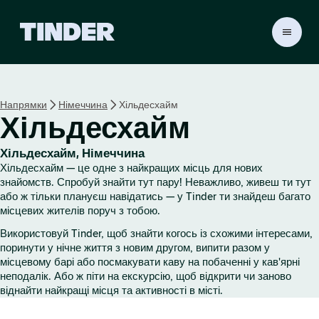
Г
о
л
о
в
Напрямки
Німеччина
Хільдесхайм
н
Хільдесхайм
а
с
т
Хільдесхайм, Німеччина
о
Хільдесхайм — це одне з найкращих місць для нових
р
знайомств. Спробуй знайти тут пару! Неважливо, живеш ти тут
і
або ж тільки плануєш навідатись — у Tinder ти знайдеш багато
місцевих жителів поруч з тобою.
н
к
Використовуй Tinder, щоб знайти когось із схожими інтересами,
а
поринути у нічне життя з новим другом, випити разом у
T
місцевому барі або посмакувати каву на побаченні у кав'ярні
i
неподалік. Або ж піти на екскурсію, щоб відкрити чи заново
n
віднайти найкращі місця та активності в місті.
d
e