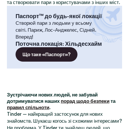
та створювати пари з користувачами з інших міст.
Паспорт™ до будь-якої локації
Створюй пари з людьми у всьому
світі. Париж, Лос-Анджелес, Сідней.
Вперед!
Поточна локація
:
Хільдесхайм
Що таке «Паспорт»?
Зустрічаючи нових людей, не забувай
дотримуватися наших
порад щодо безпеки
та
правил спільноти
.
Tinder — найкращий застосунок для нових
знайомств. Шукаєш когось зі схожими інтересами?
Не проблема. У Tinder ти знайдеш людей, що