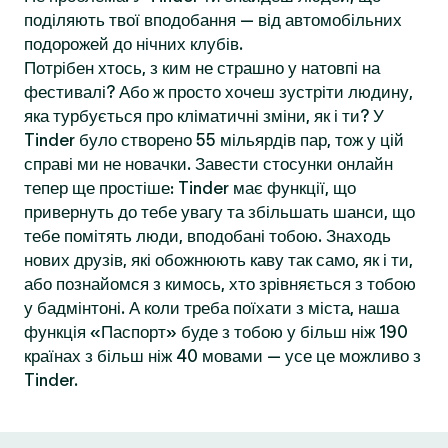
поділяють твої вподобання — від автомобільних
подорожей до нічних клубів.
Потрібен хтось, з ким не страшно у натовпі на
фестивалі? Або ж просто хочеш зустріти людину,
яка турбується про кліматичні зміни, як і ти? У
Tinder було створено 55 мільярдів пар, тож у цій
справі ми не новачки. Завести стосунки онлайн
тепер ще простіше: Tinder має функції, що
привернуть до тебе увагу та збільшать шанси, що
тебе помітять люди, вподобані тобою. Знаходь
нових друзів, які обожнюють каву так само, як і ти,
або познайомся з кимось, хто зрівняється з тобою
у бадмінтоні. А коли треба поїхати з міста, наша
функція «Паспорт» буде з тобою у більш ніж 190
країнах з більш ніж 40 мовами — усе це можливо з
Tinder.