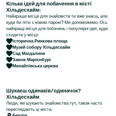
Кілька ідей для побачення в місті
r
Хільдесхайм:
Найкраще місце для знайомств ти вже знаєш, але
куди би піти з новою парою? Ми допоможемо. Ось
найкращі місця для побачень і популярні ідеї, куди
сходити у місці:
Історична Ринкова площа
Музей собору Хільдесхайм
Сад Магдалини
Замок Марієнбург
Михайлівська церква
Шукаєш одинаків/одиначок?
Хільдесхайм
Люди, які шукають знайомства тут, також часто
переглядають ці міста.
Берлін