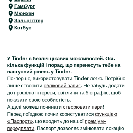
Гамбург
Мюнхен
Зальцгіттер
Котбус
У Tinder є безліч цікавих можливостей. Ось
кілька функцій і порад, що перенесуть тебе на
наступний рівень у Tinder.
По-перше, використовувати Tinder легко. Потрібно
лише створити
обліковий запис
. Не забудь додати
до профілю інтереси, світлини та біографію, щоб
показати свою особистість.
А далі можеш починати
створювати пари
!
Перед поїздкою почни користуватися
функцією
«Паспорт»
, що входить до нашої
преміум-
передплати
. Паспорт дозволяє змінювати локацію