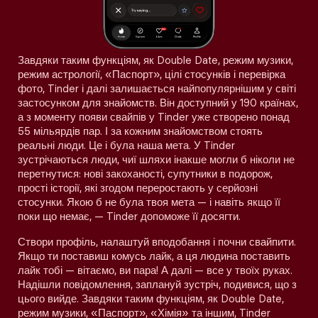
Завдяки таким функціям, як Double Date, режим музики,
режим астрології, «Паспорт», цілі стосунків і перевірка
фото, Tinder і далі залишається найпопулярнішим у світі
застосунком для знайомств. Він доступний у 190 країнах,
а з моменту появи свайпів у Tinder уже створено понад
55 мільярдів пар. І за кожним знайомством стоять
реальні люди. Це і була наша мета. У Tinder
зустрічаються люди, чиї шляхи інакше могли б ніколи не
перетнутися: нові закоханості, супутники в подорож,
прості історії, які згодом переростають у серйозні
стосунки. Якою б не була твоя мета — і навіть якщо її
поки що немає, — Tinder допоможе її досягти.
Створи профіль, налаштуй вподобання і почни свайпити.
Якщо ти поставиш комусь лайк, а ця людина поставить
лайк тобі — вітаємо, ви пара! А далі — все у твоїх руках.
Надішли повідомлення, заплануй зустріч, подивися, що з
цього вийде. Завдяки таким функціям, як Double Date,
режим музики, «Паспорт», «Хімія» та іншим, Tinder