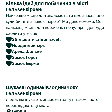
Кілька ідей для побачення в місті
r
Гельзенкірхен:
Найкраще місце для знайомств ти вже знаєш, але
куди би піти з новою парою? Ми допоможемо. Ось
найкращі місця для побачень і популярні ідеї, куди
сходити у місці:
Збільшити Erlebniswelt
Нордштернпарк
Арена Шальке
Замок Горст
Замок Берже
Шукаєш одинаків/одиначок?
Гельзенкірхен
Люди, які шукають знайомства тут, також часто
переглядають ці міста.
Берлін