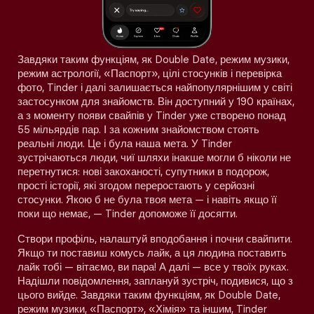
Завдяки таким функціям, як Double Date, режим музики,
режим астрології, «Паспорт», цілі стосунків і перевірка
фото, Tinder і далі залишається найпопулярнішим у світі
застосунком для знайомств. Він доступний у 190 країнах,
а з моменту появи свайпів у Tinder уже створено понад
55 мільярдів пар. І за кожним знайомством стоять
реальні люди. Це і була наша мета. У Tinder
зустрічаються люди, чиї шляхи інакше могли б ніколи не
перетнутися: нові закоханості, супутники в подорож,
прості історії, які згодом переростають у серйозні
стосунки. Якою б не була твоя мета — і навіть якщо її
поки що немає, — Tinder допоможе її досягти.
Створи профіль, налаштуй вподобання і почни свайпити.
Якщо ти поставиш комусь лайк, а ця людина поставить
лайк тобі — вітаємо, ви пара! А далі — все у твоїх руках.
Надішли повідомлення, заплануй зустріч, подивися, що з
цього вийде. Завдяки таким функціям, як Double Date,
режим музики, «Паспорт», «Хімія» та іншим, Tinder