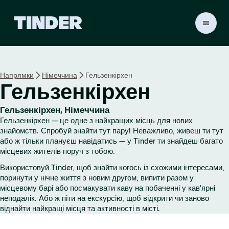
Г
о
л
о
в
Напрямки
Німеччина
Гельзенкірхен
н
Гельзенкірхен
а
с
т
Гельзенкірхен, Німеччина
о
Гельзенкірхен — це одне з найкращих місць для нових
р
знайомств. Спробуй знайти тут пару! Неважливо, живеш ти тут
і
або ж тільки плануєш навідатись — у Tinder ти знайдеш багато
місцевих жителів поруч з тобою.
н
к
Використовуй Tinder, щоб знайти когось із схожими інтересами,
а
поринути у нічне життя з новим другом, випити разом у
T
місцевому барі або посмакувати каву на побаченні у кав'ярні
i
неподалік. Або ж піти на екскурсію, щоб відкрити чи заново
n
віднайти найкращі місця та активності в місті.
d
e