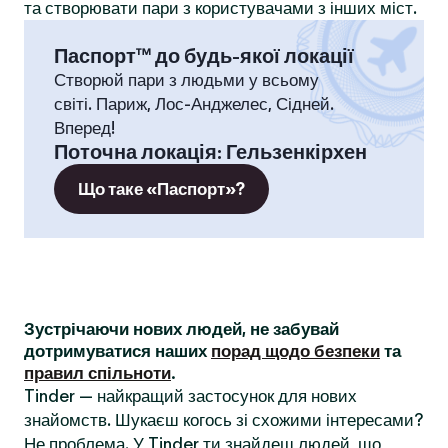
та створювати пари з користувачами з інших міст.
Паспорт™ до будь-якої локації
Створюй пари з людьми у всьому
світі. Париж, Лос-Анджелес, Сідней.
Вперед!
Поточна локація
:
Гельзенкірхен
Що таке «Паспорт»?
Зустрічаючи нових людей, не забувай
дотримуватися наших
порад щодо безпеки
та
правил спільноти
.
Tinder — найкращий застосунок для нових
знайомств. Шукаєш когось зі схожими інтересами?
Не проблема. У Tinder ти знайдеш людей, що