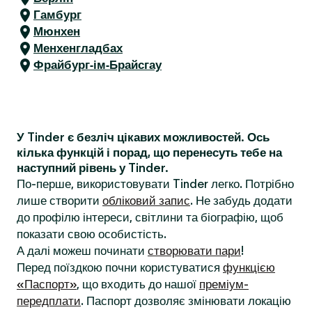
Гамбург
Мюнхен
Менхенгладбах
Фрайбург-ім-Брайсгау
У Tinder є безліч цікавих можливостей. Ось
кілька функцій і порад, що перенесуть тебе на
наступний рівень у Tinder.
По-перше, використовувати Tinder легко. Потрібно
лише створити
обліковий запис
. Не забудь додати
до профілю інтереси, світлини та біографію, щоб
показати свою особистість.
А далі можеш починати
створювати пари
!
Перед поїздкою почни користуватися
функцією
«Паспорт»
, що входить до нашої
преміум-
передплати
. Паспорт дозволяє змінювати локацію