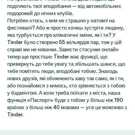
поділяють твої вподобання — від автомобільних
подорожей до нічних клубів.
Потрібен хтось, з ким не страшно у натовпі на
фестивалі? Або ж просто хочеш зустріти людину,
яка турбується про кліматичні зміни, як і ти? У
Tinder було створено 55 мільярдів пар, тож у цій
справі ми не новачки. Завести стосунки онлайн
тепер ще простіше: Tinder має функції, що
привернуть до тебе увагу та збільшать шанси, що
тебе помітять люди, вподобані тобою. Знаходь
нових друзів, які обожнюють каву так само, як і ти,
або познайомся з кимось, хто зрівняється з тобою
у бадмінтоні. А коли треба поїхати з міста, наша
функція «Паспорт» буде з тобою у більш ніж 190
країнах з більш ніж 40 мовами — усе це можливо з
Tinder.