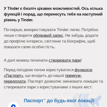
У Tinder є безліч цікавих можливостей. Ось кілька
функцій і порад, що перенесуть тебе на наступний
рівень у Tinder.
По-перше, використовувати Tinder легко. Потрібно
лише створити
обліковий запис
. Не забудь додати
до профілю інтереси, світлини та біографію, щоб
показати свою особистість.
А далі можеш починати
створювати пари
!
Перед поїздкою почни користуватися
функцією
«Паспорт»
, що входить до нашої
преміум-
передплати
. Паспорт дозволяє змінювати локацію та
створювати пари з користувачами з інших міст.
Паспорт™ до будь-якої локації