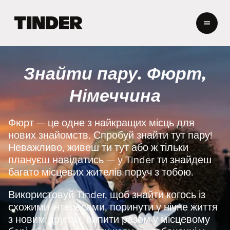
Г
о
л
о
в
Знайти пару. Фюрт,
н
а
Німеччина
с
т
о
Фюрт — це одне з найкращих місць для
р
нових знайомств. Спробуй знайти тут пару!
і
Неважливо, живеш ти тут або ж тільки
н
плануєш навідатись — у Tinder ти знайдеш
к
багато місцевих жителів поруч з тобою.
а
T
i
Використовуй Tinder, щоб знайти когось із
n
схожими інтересами, поринути у нічне життя
d
з новим другом, випити разом у місцевому
e