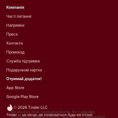
Компанія
Часті питання
Напрямки
Преса
Контакти
Промокод
Служба підтримки
Подарункові картки
Отримай додаток!
App Store
Google Play Store
© 2026 Tinder LLC
Ми цінуємо твою конфіденційність. Ми з нашими
Tinder — це місце, де починаються будь-які історії
партнерами використовуємо трекери, щоб вимірювати