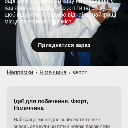
барі або посмакувати каву на побаченні у
r
кав'ярні неподалік. Або ж піти на екскурсію,
щоб відкрити чи заново віднайти найкращі
місця та активності в місті.
Приєднатися зараз
Напрямки
›
Німеччина
›
Фюрт
Ідеї для побачення. Фюрт,
Німеччина
Найкраще місце для знайомств ти вже
знаєш, але куди би піти з новою парою? Ми