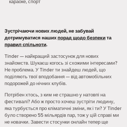
караоке, спорт
Зустрічаючи нових людей, не забувай
дотримуватися наших
порад щодо безпеки
та
правил спільноти
.
Tinder — найкращий застосунок для нових
знайомств. Шукаєш когось зі схожими інтересами?
Не проблема. У Tinder ти знайдеш людей, що
поділяють твої вподобання — від автомобільних
подорожей до нічних клубів.
Потрібен хтось, з ким не страшно у натовпі на
фестивалі? Або ж просто хочеш зустріти людину,
яка турбується про кліматичні зміни, як і ти? У Tinder
було створено 55 мільярдів пар, тож у цій справі ми
не новачки. Завести стосунки онлайн тепер ще