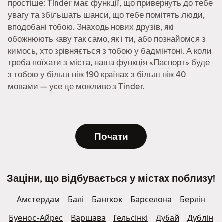
простіше: Tinder має функції, що привернуть до тебе
увагу та збільшать шанси, що тебе помітять люди,
вподобані тобою. Знаходь нових друзів, які
обожнюють каву так само, як і ти, або познайомся з
кимось, хто зрівняється з тобою у бадмінтоні. А коли
треба поїхати з міста, наша функція «Паспорт» буде
з тобою у більш ніж 190 країнах з більш ніж 40
мовами — усе це можливо з Tinder.
Почати
Заціни, що відбувається у містах поблизу!
Амстердам
Балі
Бангкок
Барселона
Берлін
Буенос-Айрес
Варшава
Гельсінкі
Дубай
Дублін