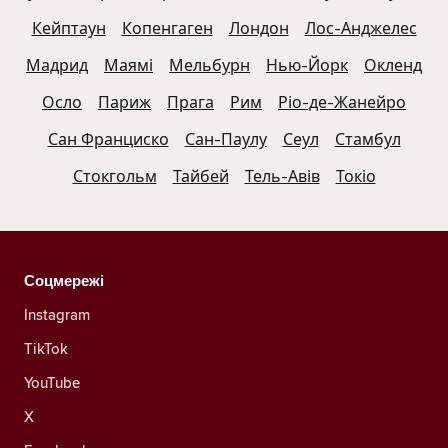
Кейптаун
Копенгаген
Лондон
Лос-Анджелес
Мадрид
Маямі
Мельбурн
Нью-Йорк
Окленд
Осло
Париж
Прага
Рим
Ріо-де-Жанейро
Сан Франциско
Сан-Паулу
Сеул
Стамбул
Стокгольм
Тайбей
Тель-Авів
Токіо
Соцмережі
Instagram
TikTok
YouTube
X