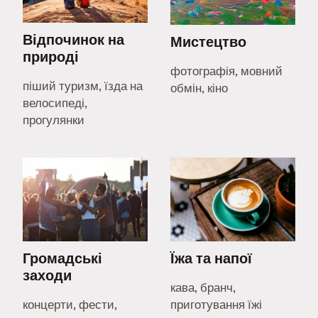
Відпочинок на
Мистецтво
природі
фотографія, мовний
піший туризм, їзда на
обмін, кіно
велосипеді,
прогулянки
Громадські
Їжа та напої
заходи
кава, бранч,
концерти, фести,
приготування їжі