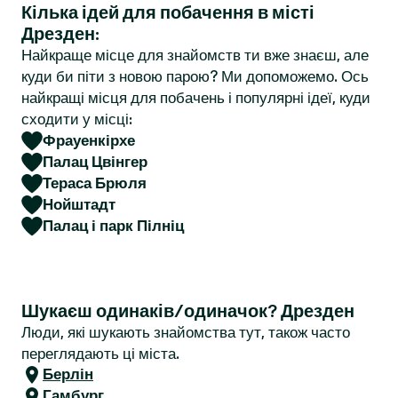
Кілька ідей для побачення в місті
r
Дрезден:
Найкраще місце для знайомств ти вже знаєш, але
куди би піти з новою парою? Ми допоможемо. Ось
найкращі місця для побачень і популярні ідеї, куди
сходити у місці:
Фрауенкірхе
Палац Цвінгер
Тераса Брюля
Нойштадт
Палац і парк Пілніц
Шукаєш одинаків/одиначок? Дрезден
Люди, які шукають знайомства тут, також часто
переглядають ці міста.
Берлін
Гамбург