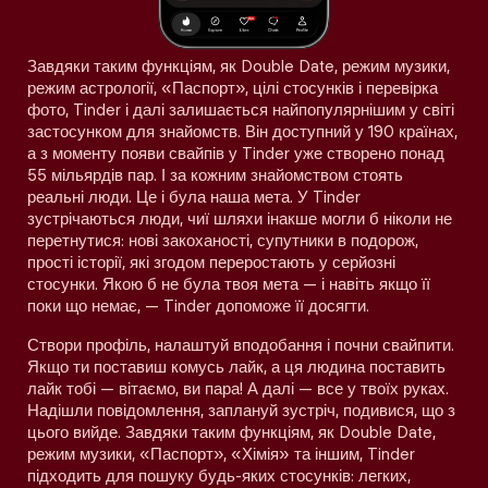
Завдяки таким функціям, як Double Date, режим музики,
режим астрології, «Паспорт», цілі стосунків і перевірка
фото, Tinder і далі залишається найпопулярнішим у світі
застосунком для знайомств. Він доступний у 190 країнах,
а з моменту появи свайпів у Tinder уже створено понад
55 мільярдів пар. І за кожним знайомством стоять
реальні люди. Це і була наша мета. У Tinder
зустрічаються люди, чиї шляхи інакше могли б ніколи не
перетнутися: нові закоханості, супутники в подорож,
прості історії, які згодом переростають у серйозні
стосунки. Якою б не була твоя мета — і навіть якщо її
поки що немає, — Tinder допоможе її досягти.
Створи профіль, налаштуй вподобання і почни свайпити.
Якщо ти поставиш комусь лайк, а ця людина поставить
лайк тобі — вітаємо, ви пара! А далі — все у твоїх руках.
Надішли повідомлення, заплануй зустріч, подивися, що з
цього вийде. Завдяки таким функціям, як Double Date,
режим музики, «Паспорт», «Хімія» та іншим, Tinder
підходить для пошуку будь-яких стосунків: легких,