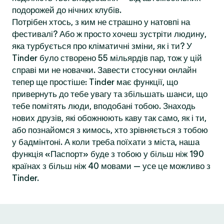
подорожей до нічних клубів.
Потрібен хтось, з ким не страшно у натовпі на
фестивалі? Або ж просто хочеш зустріти людину,
яка турбується про кліматичні зміни, як і ти? У
Tinder було створено 55 мільярдів пар, тож у цій
справі ми не новачки. Завести стосунки онлайн
тепер ще простіше: Tinder має функції, що
привернуть до тебе увагу та збільшать шанси, що
тебе помітять люди, вподобані тобою. Знаходь
нових друзів, які обожнюють каву так само, як і ти,
або познайомся з кимось, хто зрівняється з тобою
у бадмінтоні. А коли треба поїхати з міста, наша
функція «Паспорт» буде з тобою у більш ніж 190
країнах з більш ніж 40 мовами — усе це можливо з
Tinder.