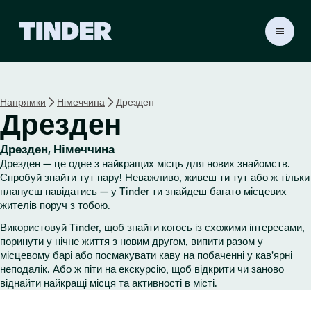
Г
о
л
о
в
Напрямки
Німеччина
Дрезден
н
Дрезден
а
с
т
Дрезден, Німеччина
о
Дрезден — це одне з найкращих місць для нових знайомств.
р
Спробуй знайти тут пару! Неважливо, живеш ти тут або ж тільки
і
плануєш навідатись — у Tinder ти знайдеш багато місцевих
жителів поруч з тобою.
н
к
Використовуй Tinder, щоб знайти когось із схожими інтересами,
а
поринути у нічне життя з новим другом, випити разом у
T
місцевому барі або посмакувати каву на побаченні у кав'ярні
i
неподалік. Або ж піти на екскурсію, щоб відкрити чи заново
n
віднайти найкращі місця та активності в місті.
d
e