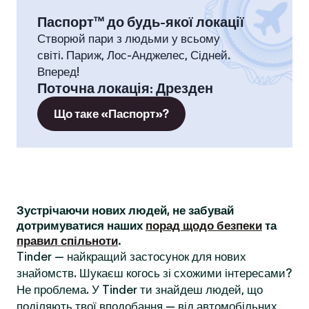
Паспорт™ до будь-якої локації
Створюй пари з людьми у всьому
світі. Париж, Лос-Анджелес, Сідней.
Вперед!
Поточна локація
:
Дрезден
Що таке «Паспорт»?
Зустрічаючи нових людей, не забувай
дотримуватися наших
порад щодо безпеки
та
правил спільноти
.
Tinder — найкращий застосунок для нових
знайомств. Шукаєш когось зі схожими інтересами?
Не проблема. У Tinder ти знайдеш людей, що
поділяють твої вподобання — від автомобільних