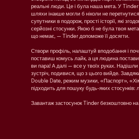
реальні люди. Це і була наша мета. У Tinder
шляхи інакше могли б ніколи не перетнутися:
супутники в подорож, прості історії, які зго
серйозні стосунки. Якою б не була твоя мета 
що немає, — Tinder допоможе її досягти.
Створи профіль, налаштуй вподобання і поч
поставиш комусь лайк, а ця людина поставит
ви пара! А далі — все у твоїх руках. Надішл
зустріч, подивися, що з цього вийде. Завдяк
Double Date, режим музики, «Паспорт», «Хім
підходить для пошуку будь-яких стосунків: 
Завантаж застосунок Tinder безкоштовно на 