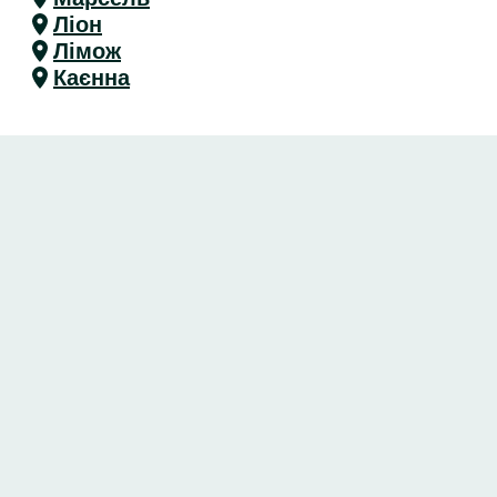
Ліон
Лімож
Каєнна