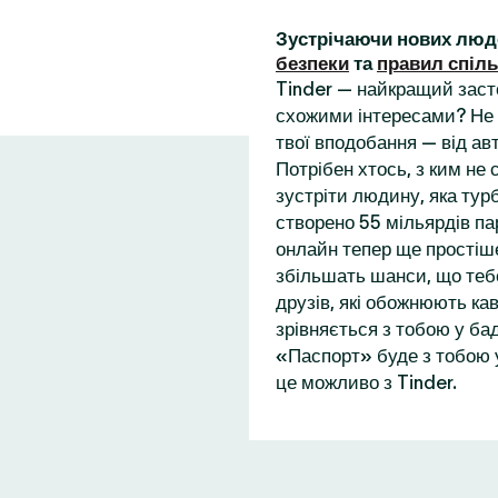
Зустрічаючи нових люд
безпеки
та
правил спіл
Tinder — найкращий заст
схожими інтересами? Не 
твої вподобання — від ав
Потрібен хтось, з ким не
зустріти людину, яка турб
створено 55 мільярдів пар
онлайн тепер ще простіше
збільшать шанси, що теб
друзів, які обожнюють кав
зрівняється з тобою у бад
«Паспорт» буде з тобою у
це можливо з Tinder.