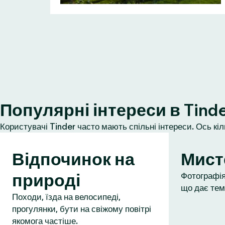
Популярні інтереси в Tind
Користувачі Tinder часто мають спільні інтереси. Ось кі
Відпочинок на
Мист
природі
Фотографія,
що дає тем
Походи, їзда на велосипеді,
прогулянки, бути на свіжому повітрі
якомога частіше.