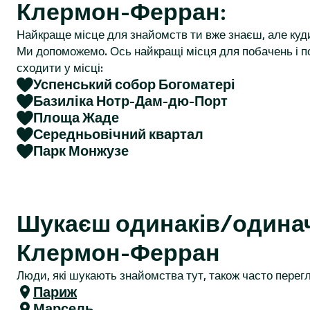
Клермон-Ферран:
r
Найкраще місце для знайомств ти вже знаєш, але куд
Ми допоможемо. Ось найкращі місця для побачень і по
сходити у місці:
Успенський собор Богоматері
Базиліка Нотр-Дам-дю-Порт
Площа Жаде
Середньовічний квартал
Парк Монжузе
Шукаєш одинаків/одина
Клермон-Ферран
Люди, які шукають знайомства тут, також часто перегл
Париж
Марсель