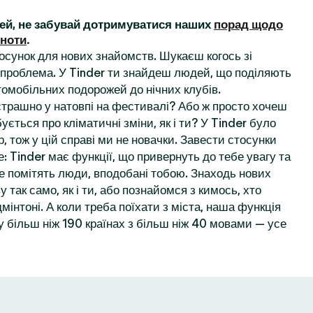
ей, не забувай дотримуватися наших
порад щодо
ьноти
.
осунок для нових знайомств. Шукаєш когось зі
проблема. У Tinder ти знайдеш людей, що поділяють
томобільних подорожей до нічних клубів.
 страшно у натовпі на фестивалі? Або ж просто хочеш
ується про кліматичні зміни, як і ти? У Tinder було
, тож у цій справі ми не новачки. Завести стосунки
: Tinder має функції, що привернуть до тебе увагу та
е помітять люди, вподобані тобою. Знаходь нових
у так само, як і ти, або познайомся з кимось, хто
мінтоні. А коли треба поїхати з міста, наша функція
 більш ніж 190 країнах з більш ніж 40 мовами — усе