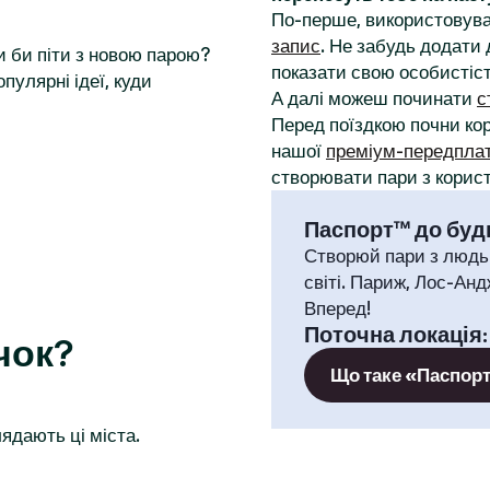
По-перше, використовува
запис
. Не забудь додати 
и би піти з новою парою?
показати свою особистіст
пулярні ідеї, куди
А далі можеш починати
с
Перед поїздкою почни к
нашої
преміум-передпла
створювати пари з корист
Паспорт™ до будь
Створюй пари з людь
світі. Париж, Лос-Анд
Вперед!
Поточна локація
чок?
Що таке «Паспор
ядають ці міста.