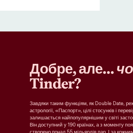
Добре, але…
чо
Tinder?
Завдяки таким функціям, як Double Date, р
астрології, «Паспорт», цілі стосунків і переві
залишається найпопулярнішим у світі засто
Він доступний у 190 країнах, а з моменту по
створено понад 55 мільярдів пар. І за кожн