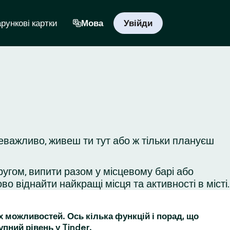
рункові картки
Мова
Увійди
еважливо, живеш ти тут або ж тільки плануєш
ругом, випити разом у місцевому барі або
во віднайти найкращі місця та активності в місті.
их можливостей. Ось кілька функцій і порад, що
упний рівень у Tinder.