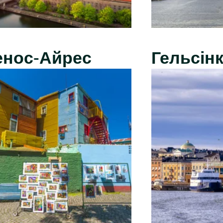
енос-Айрес
Гельсінк