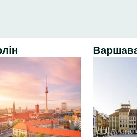
рлін
Варшав