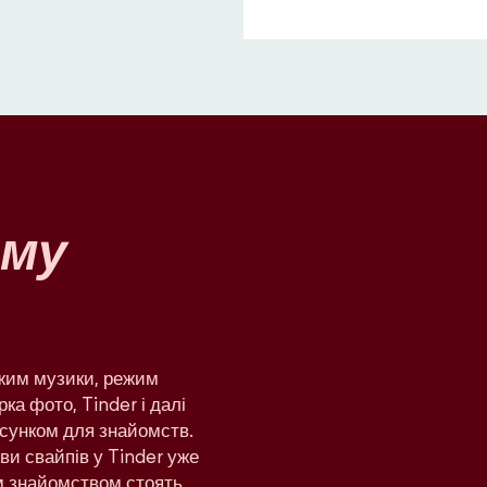
му
ежим музики, режим
рка фото, Tinder і далі
сунком для знайомств.
яви свайпів у Tinder уже
им знайомством стоять