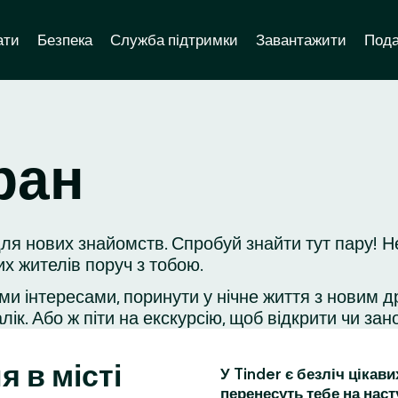
ати
Безпека
Служба підтримки
Завантажити
Пода
ран
я нових знайомств. Спробуй знайти тут пару! Н
их жителів поруч з тобою.
ми інтересами, поринути у нічне життя з новим д
ік. Або ж піти на екскурсію, щоб відкрити чи зано
я в місті
У Tinder є безліч цікав
перенесуть тебе на наст