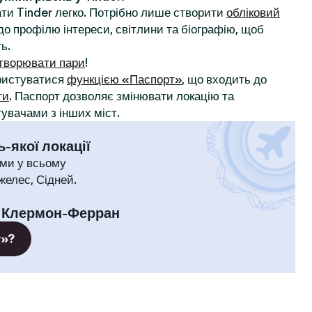
ти Tinder легко. Потрібно лише створити
обліковий
до профілю інтереси, світлини та біографію, щоб
ь.
творювати пари
!
ористуватися
функцією «Паспорт»
, що входить до
ти
. Паспорт дозволяє змінювати локацію та
увачами з інших міст.
-якої локації
ми у всьому
желес, Сідней.
:
Клермон-Ферран
т»?