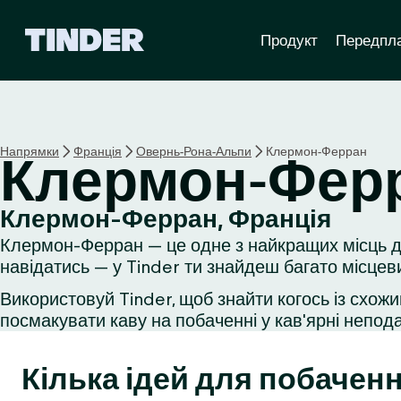
Г
Продукт
Передпл
о
л
о
в
н
а
Напрямки
Франція
Овернь-Рона-Альпи
Клермон-Ферран
Клермон-Фер
с
т
о
Клермон-Ферран, Франція
р
Клермон-Ферран — це одне з найкращих місць дл
і
н
навідатись — у Tinder ти знайдеш багато місцев
к
Використовуй Tinder, щоб знайти когось із схожи
а
посмакувати каву на побаченні у кав'ярні неподал
T
i
n
Кілька ідей для побаченн
d
e