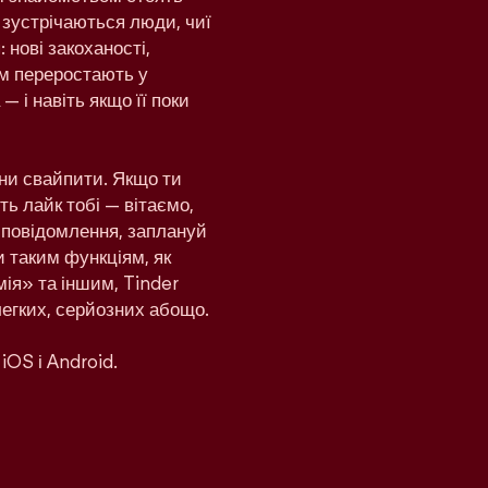
 зустрічаються люди, чиї
 нові закоханості,
дом переростають у
— і навіть якщо її поки
ни свайпити. Якщо ти
ь лайк тобі — вітаємо,
и повідомлення, заплануй
и таким функціям, як
ія» та іншим, Tinder
легких, серйозних абощо.
iOS і Android.