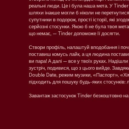
реальні люди. Це і була наша мета. У Tinder
шляхи інакше могли б ніколи не перетнутися:
супутники в подорож, прості історії, які зго
серйозні стосунки. Якою б не була твоя мета 
що немає, — Tinder допоможе її досягти.
Створи профіль, налаштуй вподобання і поч
поставиш комусь лайк, а ця людина поставит
ви пара! А далі — все у твоїх руках. Надішл
зустріч, подивися, що з цього вийде. Завдяк
Double Date, режим музики, «Паспорт», «Хім
підходить для пошуку будь-яких стосунків: 
Завантаж застосунок Tinder безкоштовно на 