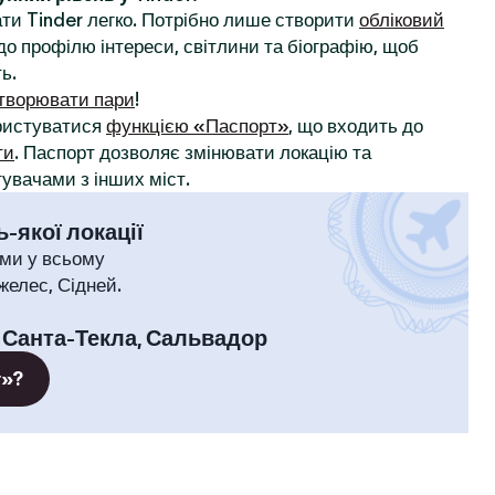
ти Tinder легко. Потрібно лише створити
обліковий
до профілю інтереси, світлини та біографію, щоб
ь.
творювати пари
!
ористуватися
функцією «Паспорт»
, що входить до
ти
. Паспорт дозволяє змінювати локацію та
увачами з інших міст.
-якої локації
ми у всьому
желес, Сідней.
:
Санта-Текла, Сальвадор
т»?