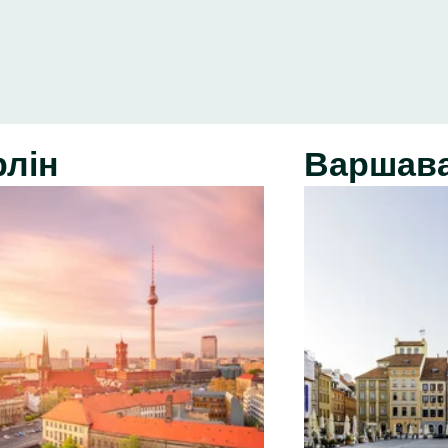
рлін
Варшав