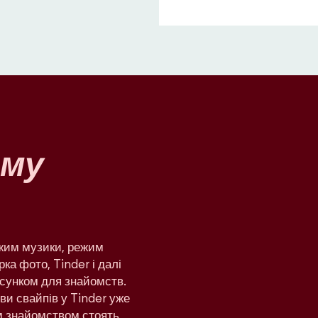
му
ежим музики, режим
рка фото, Tinder і далі
сунком для знайомств.
яви свайпів у Tinder уже
им знайомством стоять