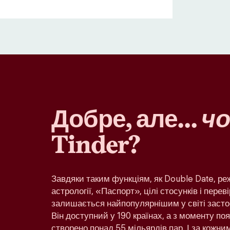
Добре, але…
чо
Tinder?
Завдяки таким функціям, як Double Date, р
астрології, «Паспорт», цілі стосунків і переві
залишається найпопулярнішим у світі засто
Він доступний у 190 країнах, а з моменту по
створено понад 55 мільярдів пар. І за кожн