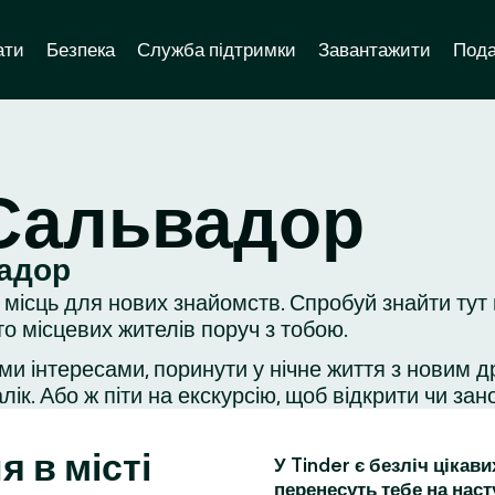
ати
Безпека
Служба підтримки
Завантажити
Пода
 Сальвадор
вадор
місць для нових знайомств. Спробуй знайти тут 
о місцевих жителів поруч з тобою.
ми інтересами, поринути у нічне життя з новим д
ік. Або ж піти на екскурсію, щоб відкрити чи зано
я в місті
У Tinder є безліч цікав
перенесуть тебе на наст