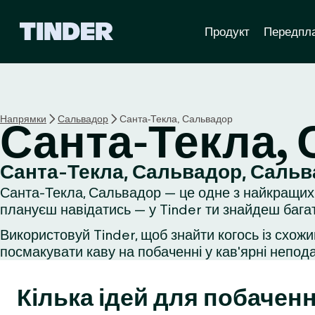
Г
Продукт
Передпл
о
л
о
в
н
а
Напрямки
Сальвадор
Санта-Текла, Сальвадор
Санта-Текла,
с
т
о
Санта-Текла, Сальвадор, Саль
р
Санта-Текла, Сальвадор — це одне з найкращих 
і
н
плануєш навідатись — у Tinder ти знайдеш багат
к
Використовуй Tinder, щоб знайти когось із схожи
а
посмакувати каву на побаченні у кав'ярні неподал
T
i
n
Кілька ідей для побаченн
d
e