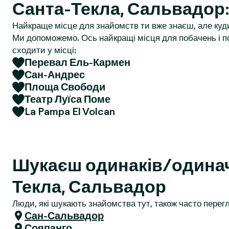
Санта-Текла, Сальвадор
r
Найкраще місце для знайомств ти вже знаєш, але куд
Ми допоможемо. Ось найкращі місця для побачень і по
сходити у місці:
Перевал Ель-Кармен
Сан-Андрес
Площа Свободи
Театр Луїса Поме
La Pampa El Volcan
Шукаєш одинаків/одинач
Текла, Сальвадор
Люди, які шукають знайомства тут, також часто перегл
Сан-Сальвадор
Сояпанго