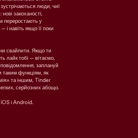
 зустрічаються люди, чиї
 нові закоханості,
дом переростають у
— і навіть якщо її поки
ни свайпити. Якщо ти
ь лайк тобі — вітаємо,
и повідомлення, заплануй
и таким функціям, як
ія» та іншим, Tinder
легких, серйозних абощо.
iOS і Android.