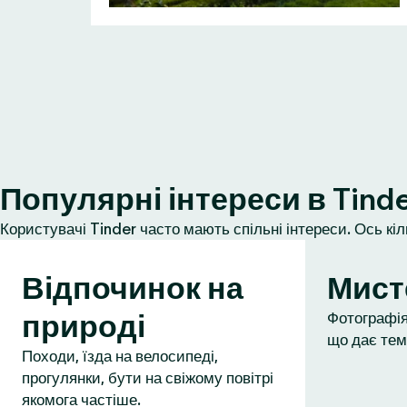
Популярні інтереси в Tind
Користувачі Tinder часто мають спільні інтереси. Ось кі
Відпочинок на
Мист
природі
Фотографія,
що дає тем
Походи, їзда на велосипеді,
прогулянки, бути на свіжому повітрі
якомога частіше.