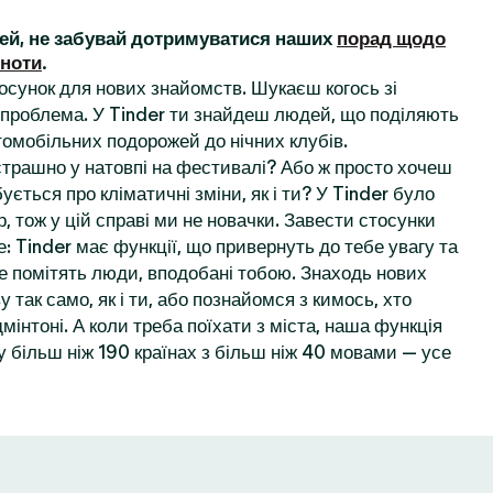
ей, не забувай дотримуватися наших
порад щодо
ьноти
.
осунок для нових знайомств. Шукаєш когось зі
проблема. У Tinder ти знайдеш людей, що поділяють
томобільних подорожей до нічних клубів.
 страшно у натовпі на фестивалі? Або ж просто хочеш
ується про кліматичні зміни, як і ти? У Tinder було
, тож у цій справі ми не новачки. Завести стосунки
: Tinder має функції, що привернуть до тебе увагу та
е помітять люди, вподобані тобою. Знаходь нових
у так само, як і ти, або познайомся з кимось, хто
мінтоні. А коли треба поїхати з міста, наша функція
 більш ніж 190 країнах з більш ніж 40 мовами — усе