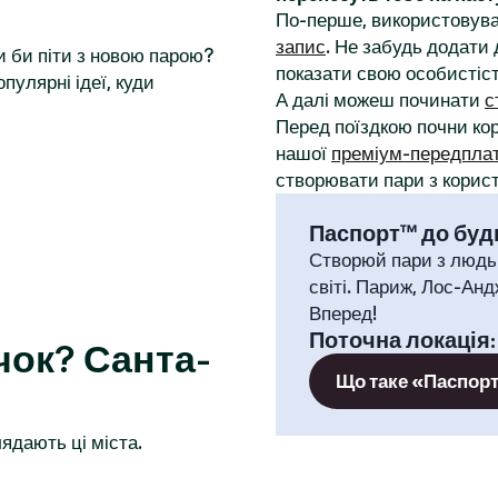
:
По-перше, використовува
запис
. Не забудь додати 
и би піти з новою парою?
показати свою особистіст
пулярні ідеї, куди
А далі можеш починати
с
Перед поїздкою почни к
нашої
преміум-передпла
створювати пари з корист
Паспорт™ до будь
Створюй пари з людь
світі. Париж, Лос-Анд
Вперед!
Поточна локація
ок? Санта-
Що таке «Паспор
ядають ці міста.