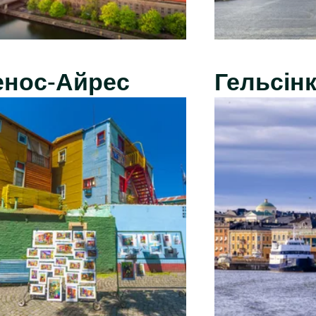
енос-Айрес
Гельсінк