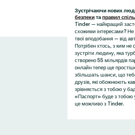
Зустрічаючи нових люд
безпеки
та
правил спіл
Tinder — найкращий заст
схожими інтересами? Не 
твої вподобання — від ав
Потрібен хтось, з ким не
зустріти людину, яка турб
створено 55 мільярдів пар
онлайн тепер ще простіше
збільшать шанси, що теб
друзів, які обожнюють кав
зрівняється з тобою у бад
«Паспорт» буде з тобою у
це можливо з Tinder.