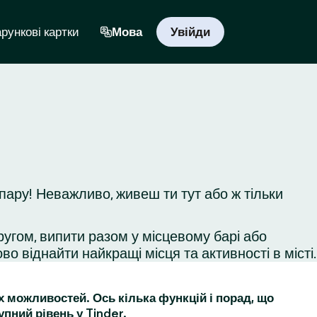
рункові картки
Мова
Увійди
пару! Неважливо, живеш ти тут або ж тільки
ругом, випити разом у місцевому барі або
во віднайти найкращі місця та активності в місті.
их можливостей. Ось кілька функцій і порад, що
упний рівень у Tinder.