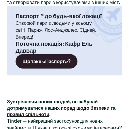
та створювати пари з користувачами з інших міст.
Паспорт™ до будь-якої локації
Створюй пари з людьми у всьому
світі. Париж, Лос-Анджелес, Сідней.
Вперед!
Поточна локація
:
Кафр Ель
Даввар
Що таке «Паспорт»?
Зустрічаючи нових людей, не забувай
дотримуватися наших
порад щодо безпеки
та
правил спільноти
.
Tinder — найкращий застосунок для нових
знайомств. Шукаєш когось зі схожими інтересами?