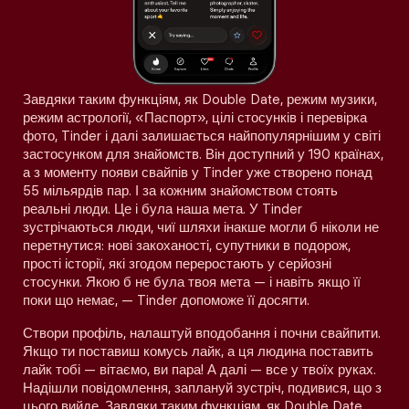
Завдяки таким функціям, як Double Date, режим музики,
режим астрології, «Паспорт», цілі стосунків і перевірка
фото, Tinder і далі залишається найпопулярнішим у світі
застосунком для знайомств. Він доступний у 190 країнах,
а з моменту появи свайпів у Tinder уже створено понад
55 мільярдів пар. І за кожним знайомством стоять
реальні люди. Це і була наша мета. У Tinder
зустрічаються люди, чиї шляхи інакше могли б ніколи не
перетнутися: нові закоханості, супутники в подорож,
прості історії, які згодом переростають у серйозні
стосунки. Якою б не була твоя мета — і навіть якщо її
поки що немає, — Tinder допоможе її досягти.
Створи профіль, налаштуй вподобання і почни свайпити.
Якщо ти поставиш комусь лайк, а ця людина поставить
лайк тобі — вітаємо, ви пара! А далі — все у твоїх руках.
Надішли повідомлення, заплануй зустріч, подивися, що з
цього вийде. Завдяки таким функціям, як Double Date,