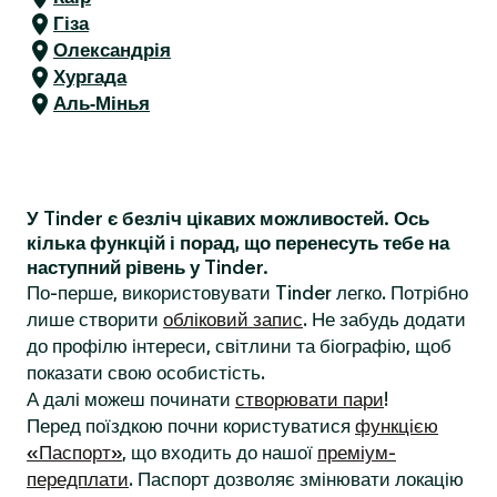
Гіза
Олександрія
Хургада
Аль-Мінья
У Tinder є безліч цікавих можливостей. Ось
кілька функцій і порад, що перенесуть тебе на
наступний рівень у Tinder.
По-перше, використовувати Tinder легко. Потрібно
лише створити
обліковий запис
. Не забудь додати
до профілю інтереси, світлини та біографію, щоб
показати свою особистість.
А далі можеш починати
створювати пари
!
Перед поїздкою почни користуватися
функцією
«Паспорт»
, що входить до нашої
преміум-
передплати
. Паспорт дозволяє змінювати локацію