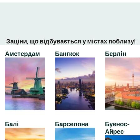
Заціни, що відбувається у містах поблизу!
Амстердам
Бангкок
Берлін
Балі
Барселона
Буенос-
Айрес