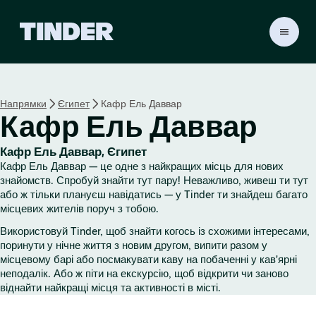
Г
о
л
о
в
Напрямки
Єгипет
Кафр Ель Даввар
н
Кафр Ель Даввар
а
с
т
Кафр Ель Даввар, Єгипет
о
Кафр Ель Даввар — це одне з найкращих місць для нових
р
знайомств. Спробуй знайти тут пару! Неважливо, живеш ти тут
і
або ж тільки плануєш навідатись — у Tinder ти знайдеш багато
місцевих жителів поруч з тобою.
н
к
Використовуй Tinder, щоб знайти когось із схожими інтересами,
а
поринути у нічне життя з новим другом, випити разом у
T
місцевому барі або посмакувати каву на побаченні у кав'ярні
i
неподалік. Або ж піти на екскурсію, щоб відкрити чи заново
n
віднайти найкращі місця та активності в місті.
d
e