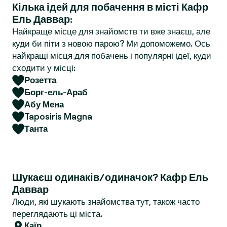
Кілька ідей для побачення в місті Кафр
r
Ель Даввар:
Найкраще місце для знайомств ти вже знаєш, але
куди би піти з новою парою? Ми допоможемо. Ось
найкращі місця для побачень і популярні ідеї, куди
сходити у місці:
Розетта
Борг-ель-Араб
Абу Мена
Taposiris Magna
Танта
Шукаєш одинаків/одиначок? Кафр Ель
Даввар
Люди, які шукають знайомства тут, також часто
переглядають ці міста.
Каїр