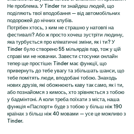
Не проблема. У Tinder ти знайдеш людей, що
поділяють твої вподобання — від автомобільних
подорожей до нічних клубів.
Потрібен хтось, з ким не страшно у натовпі на
фестивалі? Або ж просто хочеш зустріти людину,
яка турбується про кліматичні зміни, як і ти? У
Tinder було створено 55 мільярдів пар, тож у цій
справі ми не новачки. Завести стосунки онлайн
тепер ще простіше: Tinder має функції, що
привернуть до тебе увагу та збільшать шанси, що
тебе помітять люди, вподобані тобою. Знаходь
нових друзів, які обожнюють каву так само, як і ти,
або познайомся з кимось, хто зрівняється з тобою
у бадмінтоні. А коли треба поїхати з міста, наша
функція «Паспорт» буде з тобою у більш ніж 190
країнах з більш ніж 40 мовами — усе це можливо з
Tinder.