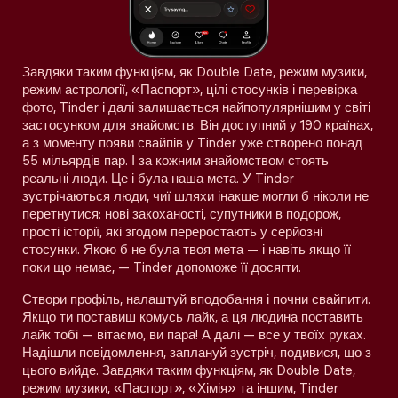
Завдяки таким функціям, як Double Date, режим музики,
режим астрології, «Паспорт», цілі стосунків і перевірка
фото, Tinder і далі залишається найпопулярнішим у світі
застосунком для знайомств. Він доступний у 190 країнах,
а з моменту появи свайпів у Tinder уже створено понад
55 мільярдів пар. І за кожним знайомством стоять
реальні люди. Це і була наша мета. У Tinder
зустрічаються люди, чиї шляхи інакше могли б ніколи не
перетнутися: нові закоханості, супутники в подорож,
прості історії, які згодом переростають у серйозні
стосунки. Якою б не була твоя мета — і навіть якщо її
поки що немає, — Tinder допоможе її досягти.
Створи профіль, налаштуй вподобання і почни свайпити.
Якщо ти поставиш комусь лайк, а ця людина поставить
лайк тобі — вітаємо, ви пара! А далі — все у твоїх руках.
Надішли повідомлення, заплануй зустріч, подивися, що з
цього вийде. Завдяки таким функціям, як Double Date,
режим музики, «Паспорт», «Хімія» та іншим, Tinder