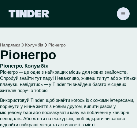
Г
о
л
о
в
Напрямки
Колумбія
Ріонегро
н
Ріонегро
а
с
т
Ріонегро, Колумбія
о
Ріонегро — це одне з найкращих місць для нових знайомств.
р
Спробуй знайти тут пару! Неважливо, живеш ти тут або ж тільки
і
плануєш навідатись — у Tinder ти знайдеш багато місцевих
жителів поруч з тобою.
н
к
Використовуй Tinder, щоб знайти когось із схожими інтересами,
а
поринути у нічне життя з новим другом, випити разом у
T
місцевому барі або посмакувати каву на побаченні у кав'ярні
i
неподалік. Або ж піти на екскурсію, щоб відкрити чи заново
n
віднайти найкращі місця та активності в місті.
d
e