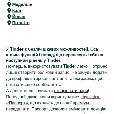
Медельїн
Калі
Йопал
Піталіто
У Tinder є безліч цікавих можливостей. Ось
кілька функцій і порад, що перенесуть тебе на
наступний рівень у Tinder.
По-перше, використовувати Tinder легко. Потрібно
лише створити
обліковий запис
. Не забудь додати
до профілю інтереси, світлини та біографію, щоб
показати свою особистість.
А далі можеш починати
створювати пари
!
Перед поїздкою почни користуватися
функцією
«Паспорт»
, що входить до нашої
преміум-
передплати
. Паспорт дозволяє змінювати локацію