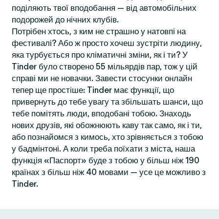
поділяють твої вподобання — від автомобільних
подорожей до нічних клубів.
Потрібен хтось, з ким не страшно у натовпі на
фестивалі? Або ж просто хочеш зустріти людину,
яка турбується про кліматичні зміни, як і ти? У
Tinder було створено 55 мільярдів пар, тож у цій
справі ми не новачки. Завести стосунки онлайн
тепер ще простіше: Tinder має функції, що
привернуть до тебе увагу та збільшать шанси, що
тебе помітять люди, вподобані тобою. Знаходь
нових друзів, які обожнюють каву так само, як і ти,
або познайомся з кимось, хто зрівняється з тобою
у бадмінтоні. А коли треба поїхати з міста, наша
функція «Паспорт» буде з тобою у більш ніж 190
країнах з більш ніж 40 мовами — усе це можливо з
Tinder.