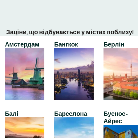
Заціни, що відбувається у містах поблизу!
Амстердам
Бангкок
Берлін
Балі
Барселона
Буенос-
Айрес