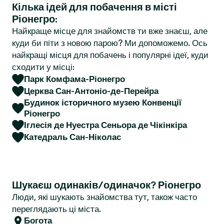
Кілька ідей для побачення в місті
r
Ріонегро:
Найкраще місце для знайомств ти вже знаєш, але
куди би піти з новою парою? Ми допоможемо. Ось
найкращі місця для побачень і популярні ідеї, куди
сходити у місці:
Парк Комфама-Ріонегро
Церква Сан-Антоніо-де-Перейра
Будинок історичного музею Конвенції
Ріонегро
Іглесія де Нуестра Сеньора де Чікінкіра
Катедраль Сан-Ніколас
Шукаєш одинаків/одиначок? Ріонегро
Люди, які шукають знайомства тут, також часто
переглядають ці міста.
Богота