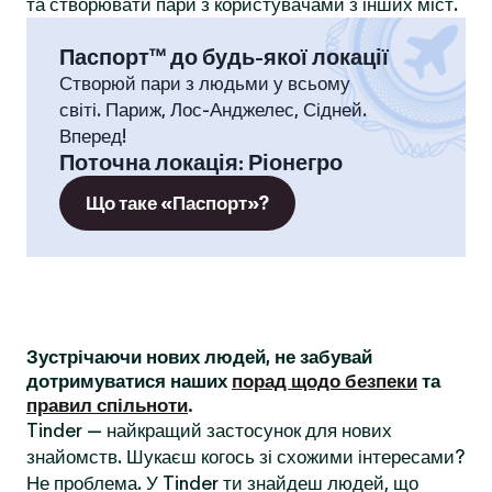
та створювати пари з користувачами з інших міст.
Паспорт™ до будь-якої локації
Створюй пари з людьми у всьому
світі. Париж, Лос-Анджелес, Сідней.
Вперед!
Поточна локація
:
Ріонегро
Що таке «Паспорт»?
Зустрічаючи нових людей, не забувай
дотримуватися наших
порад щодо безпеки
та
правил спільноти
.
Tinder — найкращий застосунок для нових
знайомств. Шукаєш когось зі схожими інтересами?
Не проблема. У Tinder ти знайдеш людей, що