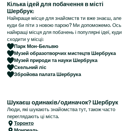
Кілька ідей для побачення в місті
r
Шербрук:
Найкраще місце для знайомств ти вже знаєш, але
куди би піти з новою парою? Ми допоможемо. Ось
найкращі місця для побачень і популярні ідеї, куди
сходити у місці:
Парк Мон-Бельвю
Музей образотворчих мистецтв Шербрука
Музей природи та науки Шербрука
Скельний ліс
Збройова палата Шербрука
Шукаєш одинаків/одиначок? Шербрук
Люди, які шукають знайомства тут, також часто
переглядають ці міста.
Торонто
Монреаль