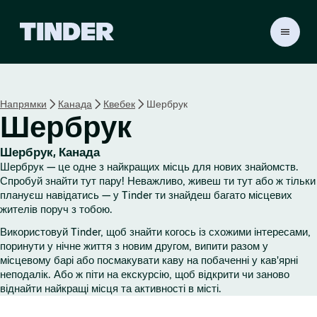
Г
о
л
о
в
Напрямки
Канада
Квебек
Шербрук
н
Шербрук
а
с
т
Шербрук, Канада
о
Шербрук — це одне з найкращих місць для нових знайомств.
р
Спробуй знайти тут пару! Неважливо, живеш ти тут або ж тільки
і
плануєш навідатись — у Tinder ти знайдеш багато місцевих
жителів поруч з тобою.
н
к
Використовуй Tinder, щоб знайти когось із схожими інтересами,
а
поринути у нічне життя з новим другом, випити разом у
T
місцевому барі або посмакувати каву на побаченні у кав'ярні
i
неподалік. Або ж піти на екскурсію, щоб відкрити чи заново
n
віднайти найкращі місця та активності в місті.
d
e