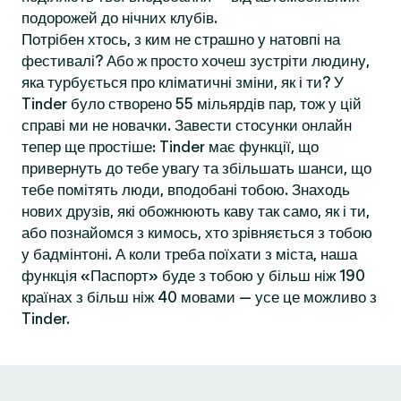
подорожей до нічних клубів.
Потрібен хтось, з ким не страшно у натовпі на
фестивалі? Або ж просто хочеш зустріти людину,
яка турбується про кліматичні зміни, як і ти? У
Tinder було створено 55 мільярдів пар, тож у цій
справі ми не новачки. Завести стосунки онлайн
тепер ще простіше: Tinder має функції, що
привернуть до тебе увагу та збільшать шанси, що
тебе помітять люди, вподобані тобою. Знаходь
нових друзів, які обожнюють каву так само, як і ти,
або познайомся з кимось, хто зрівняється з тобою
у бадмінтоні. А коли треба поїхати з міста, наша
функція «Паспорт» буде з тобою у більш ніж 190
країнах з більш ніж 40 мовами — усе це можливо з
Tinder.