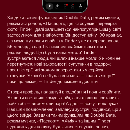
Завдяки таким функціям, як Double Date, режим музики,
режим астрології, «Паспорт», цілі стосунків і перевірка
фото, Tinder і далі залишається найпопулярнішим у світі
застосунком для знайомств. Він доступний у 190 країнах,
а з моменту появи свайпів у Tinder уже створено понад
55 мільярдів пар. І за кожним знайомством стоять
реальні люди. Це і була наша мета. У Tinder
зустрічаються люди, чиї шляхи інакше могли б ніколи не
перетнутися: нові закоханості, супутники в подорож,
прості історії, які згодом переростають у серйозні
стосунки. Якою б не була твоя мета — і навіть якщо її
поки що немає, — Tinder допоможе її досягти.
Створи профіль, налаштуй вподобання і почни свайпити.
Якщо ти поставиш комусь лайк, а ця людина поставить
лайк тобі — вітаємо, ви пара! А далі — все у твоїх руках.
Надішли повідомлення, заплануй зустріч, подивися, що з
цього вийде. Завдяки таким функціям, як Double Date,
режим музики, «Паспорт», «Хімія» та іншим, Tinder
підходить для пошуку будь-яких стосунків: легких,