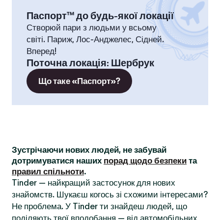
Паспорт™ до будь-якої локації
Створюй пари з людьми у всьому
світі. Париж, Лос-Анджелес, Сідней.
Вперед!
Поточна локація
:
Шербрук
Що таке «Паспорт»?
Зустрічаючи нових людей, не забувай
дотримуватися наших
порад щодо безпеки
та
правил спільноти
.
Tinder — найкращий застосунок для нових
знайомств. Шукаєш когось зі схожими інтересами?
Не проблема. У Tinder ти знайдеш людей, що
поділяють твої вподобання — від автомобільних