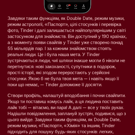
Завдяки таким функціям, як Double Date, режим музики,
режим астрології, «Паспорт», цілі стосунків і перевірка
фото, Tinder і далі залишається найпопулярнішим у світі
застосунком для знайомств. Він доступний у 190 країнах,
а з моменту появи свайпів у Tinder уже створено понад
55 мільярдів пар. І за кожним знайомством стоять
реальні люди. Це і була наша мета. У Tinder
зустрічаються люди, чиї шляхи інакше могли б ніколи не
перетнутися: нові закоханості, супутники в подорож,
прості історії, які згодом переростають у серйозні
стосунки. Якою б не була твоя мета — і навіть якщо її
поки що немає, — Tinder допоможе її досягти.
Створи профіль, налаштуй вподобання і почни свайпити.
Якщо ти поставиш комусь лайк, а ця людина поставить
лайк тобі — вітаємо, ви пара! А далі — все у твоїх руках.
Надішли повідомлення, заплануй зустріч, подивися, що з
цього вийде. Завдяки таким функціям, як Double Date,
режим музики, «Паспорт», «Хімія» та іншим, Tinder
підходить для пошуку будь-яких стосунків: легких,