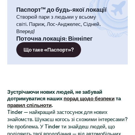
Паспорт™ до будь-якої локації
Створюй пари з людьми у всьому
світі. Париж, Лос-Анджелес, Сідней.
Вперед!
Поточна локація
:
Вінніпег
Що таке «Паспорт»?
Зустрічаючи нових людей, не забувай
дотримуватися наших
порад щодо безпеки
та
правил спільноти
.
Tinder — найкращий застосунок для нових
знайомств. Шукаєш когось зі схожими інтересами?
Не проблема. У Tinder ти знайдеш людей, що
поділяють твої вподобання — від автомобільних