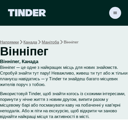
Г
о
л
о
в
Напрямки
Канада
Манітоба
Вінніпег
н
Вінніпег
а
с
т
Вінніпег, Канада
о
Вінніпег — це одне з найкращих місць для нових знайомств.
р
Спробуй знайти тут пару! Неважливо, живеш ти тут або ж тільки
і
плануєш навідатись — у Tinder ти знайдеш багато місцевих
жителів поруч з тобою.
н
к
Використовуй Tinder, щоб знайти когось із схожими інтересами,
а
поринути у нічне життя з новим другом, випити разом у
T
місцевому барі або посмакувати каву на побаченні у кав'ярні
i
неподалік. Або ж піти на екскурсію, щоб відкрити чи заново
n
віднайти найкращі місця та активності в місті.
d
e