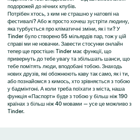
подорожей до нічних клубів.
Потрібен хтось, з ким не страшно у натовпі на
фестивалі? Або ж просто хочеш зустріти людину,
яка турбується про кліматичні зміни, як і ти? У
Tinder було створено 55 мільярдів пар, тож у цій
справі ми не новачки. Завести стосунки онлайн
тепер ще простіше: Tinder має функції, що
привернуть до тебе увагу та збільшать шанси, що
тебе помітять люди, вподобані тобою. Знаходь
нових друзів, які обожнюють каву так само, як і ти,
або познайомся з кимось, хто зрівняється з тобою
у бадмінтоні. А коли треба поїхати з міста, наша
функція «Паспорт» буде з тобою у більш ніж 190
країнах з більш ніж 40 мовами — усе це можливо з
Tinder.