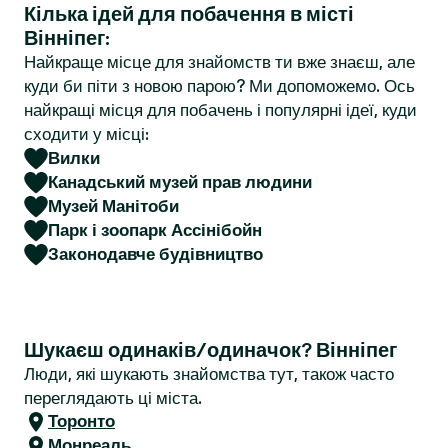
Кілька ідей для побачення в місті
r
Вінніпег:
Найкраще місце для знайомств ти вже знаєш, але
куди би піти з новою парою? Ми допоможемо. Ось
найкращі місця для побачень і популярні ідеї, куди
сходити у місці:
Вилки
Канадський музей прав людини
Музей Манітоби
Парк і зоопарк Ассінібойн
Законодавче будівництво
Шукаєш одинаків/одиначок? Вінніпег
Люди, які шукають знайомства тут, також часто
переглядають ці міста.
Торонто
Монреаль