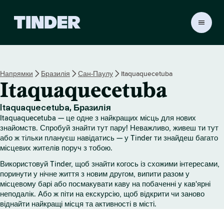
Г
о
л
о
в
Напрямки
Бразилія
Сан-Паулу
Itaquaquecetuba
н
Itaquaquecetuba
а
с
т
Itaquaquecetuba, Бразилія
о
Itaquaquecetuba — це одне з найкращих місць для нових
р
знайомств. Спробуй знайти тут пару! Неважливо, живеш ти тут
і
або ж тільки плануєш навідатись — у Tinder ти знайдеш багато
місцевих жителів поруч з тобою.
н
к
Використовуй Tinder, щоб знайти когось із схожими інтересами,
а
поринути у нічне життя з новим другом, випити разом у
T
місцевому барі або посмакувати каву на побаченні у кав'ярні
i
неподалік. Або ж піти на екскурсію, щоб відкрити чи заново
n
віднайти найкращі місця та активності в місті.
d
e