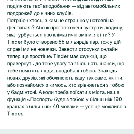
поділяють твої вподобання — від автомобільних
подорожей до нічних клубів.
Потрібен хтось, з ким не страшно у натовпі на
фестивалі? Або ж просто хочеш зустріти людину,
яка турбується про кліматичні зміни, як і ти? У
Tinder було створено 55 мільярдів пар, тож у цій
справі ми не новачки. Завести стосунки онлайн
тепер ще простіше: Tinder має функції, що
привернуть до тебе увагу та збільшать шанси, що
тебе помітять люди, вподобані тобою. Знаходь
нових друзів, які обожнюють каву так само, як і ти,
або познайомся з кимось, хто зрівняється з тобою
у бадмінтоні. А коли треба поїхати з міста, наша
функція «Паспорт» буде з тобою у більш ніж 190
країнах з більш ніж 40 мовами — усе це можливо з
Tinder.