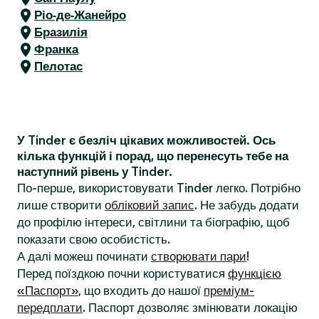
Ріо-де-Жанейро
Бразилія
Франка
Пелотас
У Tinder є безліч цікавих можливостей. Ось
кілька функцій і порад, що перенесуть тебе на
наступний рівень у Tinder.
По-перше, використовувати Tinder легко. Потрібно
лише створити
обліковий запис
. Не забудь додати
до профілю інтереси, світлини та біографію, щоб
показати свою особистість.
А далі можеш починати
створювати пари
!
Перед поїздкою почни користуватися
функцією
«Паспорт»
, що входить до нашої
преміум-
передплати
. Паспорт дозволяє змінювати локацію