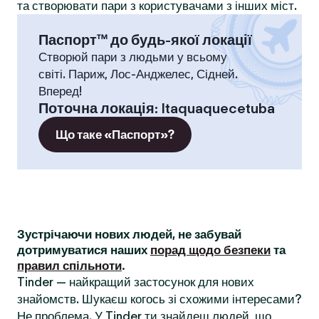
та створювати пари з користувачами з інших міст.
Паспорт™ до будь-якої локації
Створюй пари з людьми у всьому
світі. Париж, Лос-Анджелес, Сідней.
Вперед!
Поточна локація
:
Itaquaquecetuba
Що таке «Паспорт»?
Зустрічаючи нових людей, не забувай
дотримуватися наших
порад щодо безпеки
та
правил спільноти
.
Tinder — найкращий застосунок для нових
знайомств. Шукаєш когось зі схожими інтересами?
Не проблема. У Tinder ти знайдеш людей, що