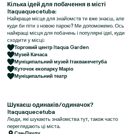
Кілька ідей для побачення в місті
r
Itaquaquecetuba:
Найкраще місце для знайомств ти вже знаєш, але
куди би піти з новою парою? Ми допоможемо. Ось
найкращі місця для побачень і популярні ідеї, куди
сходити у місці:
Торговий центр Itaqua Garden
Музей Качаса
Муніципальний музей Ітаквакечетуба
Куточок екопарку Маріо
Муніципальний театр
Шукаєш одинаків/одиначок?
Itaquaquecetuba
Люди, які шукають знайомства тут, також часто
переглядають ці міста.
Сан-Паулу