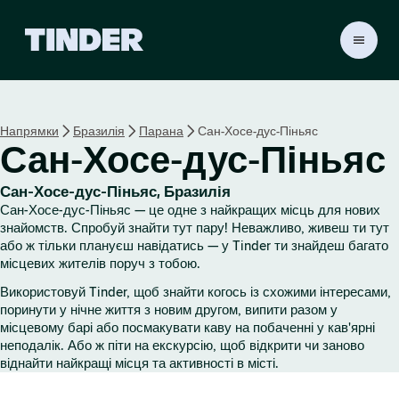
Г
о
л
о
в
Напрямки
Бразилія
Парана
Сан-Хосе-дус-Піньяс
н
Сан-Хосе-дус-Піньяс
а
с
т
Сан-Хосе-дус-Піньяс, Бразилія
о
Сан-Хосе-дус-Піньяс — це одне з найкращих місць для нових
р
знайомств. Спробуй знайти тут пару! Неважливо, живеш ти тут
і
або ж тільки плануєш навідатись — у Tinder ти знайдеш багато
місцевих жителів поруч з тобою.
н
к
Використовуй Tinder, щоб знайти когось із схожими інтересами,
а
поринути у нічне життя з новим другом, випити разом у
T
місцевому барі або посмакувати каву на побаченні у кав'ярні
i
неподалік. Або ж піти на екскурсію, щоб відкрити чи заново
n
віднайти найкращі місця та активності в місті.
d
e