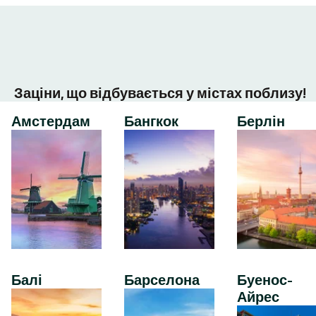
Заціни, що відбувається у містах поблизу!
Амстердам
Бангкок
Берлін
Балі
Барселона
Буенос-
Айрес