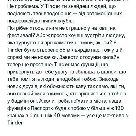
Не проблема. У Tinder ти знайдеш людей, що
поділяють твої вподобання — від автомобільних
подорожей до нічних клубів.
Потрібен хтось, з ким не страшно у натовпі на
фестивалі? Або ж просто хочеш зустріти людину,
яка турбується про кліматичні зміни, як і ти? У
Tinder було створено 55 мільярдів пар, тож у цій
справі ми не новачки. Завести стосунки онлайн
тепер ще простіше: Tinder має функції, що
привернуть до тебе увагу та збільшать шанси, що
тебе помітять люди, вподобані тобою. Знаходь
нових друзів, які обожнюють каву так само, як і ти,
або познайомся з кимось, хто зрівняється з тобою
у бадмінтоні. А коли треба поїхати з міста, наша
функція «Паспорт» буде з тобою у більш ніж 190
країнах з більш ніж 40 мовами — усе це можливо з
Tinder.