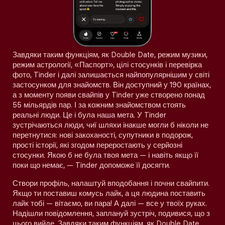
Завдяки таким функціям, як Double Date, режим музики,
режим астрології, «Паспорт», цілі стосунків і перевірка
фото, Tinder і далі залишається найпопулярнішим у світі
застосунком для знайомств. Він доступний у 190 країнах,
а з моменту появи свайпів у Tinder уже створено понад
55 мільярдів пар. І за кожним знайомством стоять
реальні люди. Це і була наша мета. У Tinder
зустрічаються люди, чиї шляхи інакше могли б ніколи не
перетнутися: нові закоханості, супутники в подорож,
прості історії, які згодом переростають у серйозні
стосунки. Якою б не була твоя мета — і навіть якщо її
поки що немає, — Tinder допоможе її досягти.
Створи профіль, налаштуй вподобання і почни свайпити.
Якщо ти поставиш комусь лайк, а ця людина поставить
лайк тобі — вітаємо, ви пара! А далі — все у твоїх руках.
Надішли повідомлення, заплануй зустріч, подивися, що з
цього вийде. Завдяки таким функціям, як Double Date,