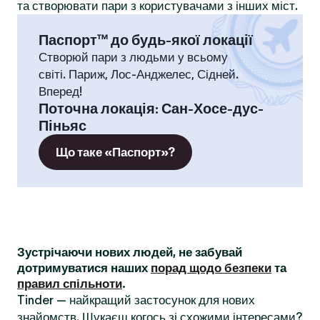
та створювати пари з користувачами з інших міст.
Паспорт™ до будь-якої локації
Створюй пари з людьми у всьому
світі. Париж, Лос-Анджелес, Сідней.
Вперед!
Поточна локація
:
Сан-Хосе-дус-
Піньяс
Що таке «Паспорт»?
Зустрічаючи нових людей, не забувай
дотримуватися наших
порад щодо безпеки
та
правил спільноти
.
Tinder — найкращий застосунок для нових
знайомств. Шукаєш когось зі схожими інтересами?