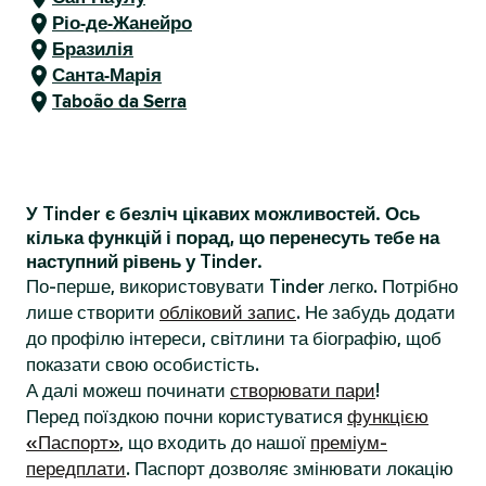
Ріо-де-Жанейро
Бразилія
Санта-Марія
Taboão da Serra
У Tinder є безліч цікавих можливостей. Ось
кілька функцій і порад, що перенесуть тебе на
наступний рівень у Tinder.
По-перше, використовувати Tinder легко. Потрібно
лише створити
обліковий запис
. Не забудь додати
до профілю інтереси, світлини та біографію, щоб
показати свою особистість.
А далі можеш починати
створювати пари
!
Перед поїздкою почни користуватися
функцією
«Паспорт»
, що входить до нашої
преміум-
передплати
. Паспорт дозволяє змінювати локацію