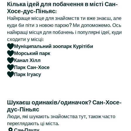
Кілька ідей для побачення в місті Сан-
r
Хосе-дус-Піньяс:
Найкраще місце для знайомств ти вже знаєш, але
куди би піти з новою парою? Ми допоможемо. Ось
найкращі місця для побачень і популярні ідеї, куди
сходити у місці:
Муніципальний зоопарк Курітіби
Морський парк
Канал Хілл
Парк Сан-Хосе
Парк Ігуасу
Шукаєш одинаків/одиначок? Сан-Хосе-
дус-Піньяс
Люди, які шукають знайомства тут, також часто
переглядають ці міста.
Сан-Паулу