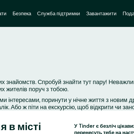
ати
Безпека
Служба підтримки
Завантажити
Пода
х знайомств. Спробуй знайти тут пару! Неважлив
их жителів поруч з тобою.
ми інтересами, поринути у нічне життя з новим д
ік. Або ж піти на екскурсію, щоб відкрити чи зано
я в місті
У Tinder є безліч цікав
перенесуть тебе на наст