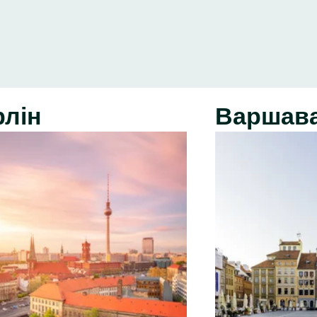
рлін
Варшав