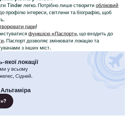
ти Tinder легко. Потрібно лише створити
обліковий
до профілю інтереси, світлини та біографію, щоб
ь.
творювати пари
!
ористуватися
функцією «Паспорт»
, що входить до
ти
. Паспорт дозволяє змінювати локацію та
увачами з інших міст.
-якої локації
ми у всьому
желес, Сідней.
:
Альтаміра
т»?