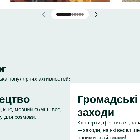
er
лька популярних активностей:
ецтво
Громадські
заходи
 кіно, мовний обмін і все,
у для розмови.
Концерти, фестивалі, кар
— заходи, на які веселіше
новими знайомими!