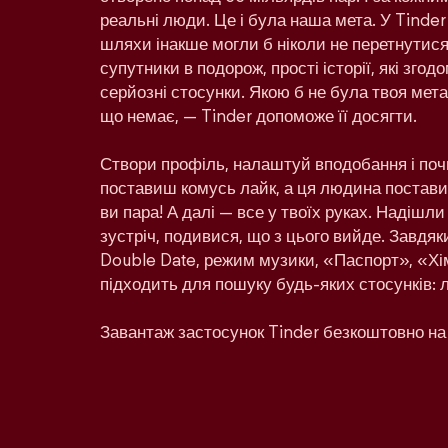
реальні люди. Це і була наша мета. У Tinder
шляхи інакше могли б ніколи не перетнутися:
супутники в подорож, прості історії, які зго
серйозні стосунки. Якою б не була твоя мета 
що немає, — Tinder допоможе її досягти.
Створи профіль, налаштуй вподобання і поч
поставиш комусь лайк, а ця людина поставит
ви пара! А далі — все у твоїх руках. Надішл
зустріч, подивися, що з цього вийде. Завдяк
Double Date, режим музики, «Паспорт», «Хім
підходить для пошуку будь-яких стосунків: 
Завантаж застосунок Tinder безкоштовно на 