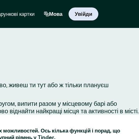
рункові картки
Мова
Увійди
о, живеш ти тут або ж тільки плануєш
ругом, випити разом у місцевому барі або
во віднайти найкращі місця та активності в місті.
их можливостей. Ось кілька функцій і порад, що
упний рівень у Tinder.