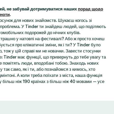
ей, не забувай дотримуватися наших
порад щодо
ьноти
.
осунок для нових знайомств. Шукаєш когось зі
проблема. У Tinder ти знайдеш людей, що поділяють
томобільних подорожей до нічних клубів.
 страшно у натовпі на фестивалі? Або ж просто хочеш
ується про кліматичні зміни, як і ти? У Tinder було
, тож у цій справі ми не новачки. Завести стосунки
: Tinder має функції, що привернуть до тебе увагу та
е помітять люди, вподобані тобою. Знаходь нових
у так само, як і ти, або познайомся з кимось, хто
мінтоні. А коли треба поїхати з міста, наша функція
 більш ніж 190 країнах з більш ніж 40 мовами — усе