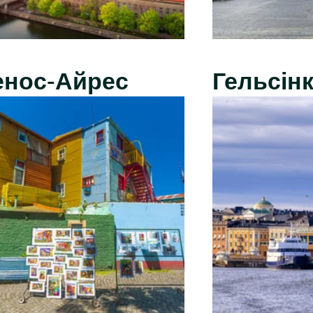
енос-Айрес
Гельсінк