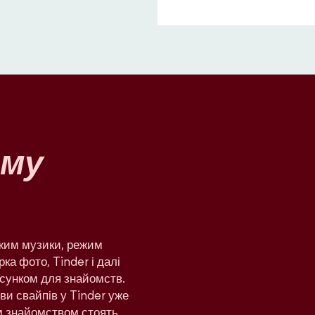
му
ежим музики, режим
рка фото, Tinder і далі
сунком для знайомств.
яви свайпів у Tinder уже
им знайомством стоять