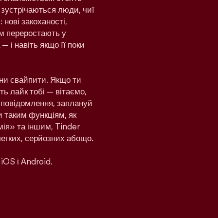
 зустрічаються люди, чиї
 нові закоханості,
дом переростають у
— і навіть якщо її поки
ни свайпити. Якщо ти
ь лайк тобі — вітаємо,
и повідомлення, заплануй
и таким функціям, як
ія» та іншим, Tinder
легких, серйозних абощо.
iOS і Android.