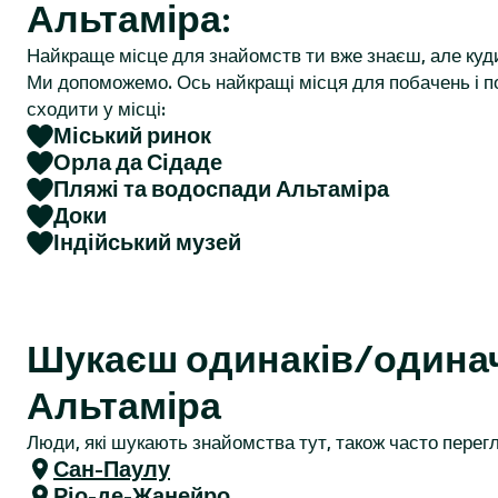
Альтаміра:
r
Найкраще місце для знайомств ти вже знаєш, але куд
Ми допоможемо. Ось найкращі місця для побачень і по
сходити у місці:
Міський ринок
Орла да Сідаде
Пляжі та водоспади Альтаміра
Доки
Індійський музей
Шукаєш одинаків/одина
Альтаміра
Люди, які шукають знайомства тут, також часто перегл
Сан-Паулу
Ріо-де-Жанейро