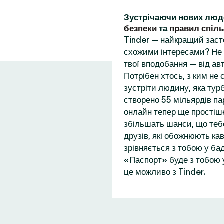
Зустрічаючи нових люд
безпеки
та
правил спіл
Tinder — найкращий заст
схожими інтересами? Не 
твої вподобання — від ав
Потрібен хтось, з ким не
зустріти людину, яка турб
створено 55 мільярдів пар
онлайн тепер ще простіше
збільшать шанси, що теб
друзів, які обожнюють кав
зрівняється з тобою у бад
«Паспорт» буде з тобою у
це можливо з Tinder.