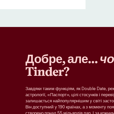
Добре, але…
чо
Tinder?
Завдяки таким функціям, як Double Date, р
астрології, «Паспорт», цілі стосунків і переві
залишається найпопулярнішим у світі засто
Він доступний у 190 країнах, а з моменту по
створено понад 55 мільярдів пар. І за кожн