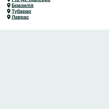
Бразилія
Тубарао
Лаврас