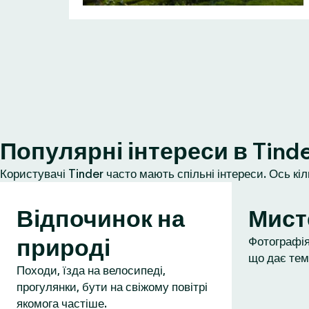
Популярні інтереси в Tind
Користувачі Tinder часто мають спільні інтереси. Ось кі
Відпочинок на
Мист
природі
Фотографія,
що дає тем
Походи, їзда на велосипеді,
прогулянки, бути на свіжому повітрі
якомога частіше.