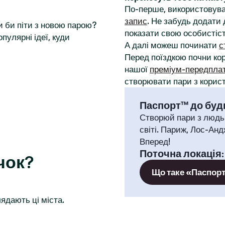
По-перше, використовува
запис
. Не забудь додати 
и би піти з новою парою?
показати свою особистіст
пулярні ідеї, куди
А далі можеш починати
с
Перед поїздкою почни к
нашої
преміум-передпла
створювати пари з корист
Паспорт™ до будь
Створюй пари з людь
світі. Париж, Лос-Анд
Вперед!
Поточна локація
чок?
Що таке «Паспор
ядають ці міста.