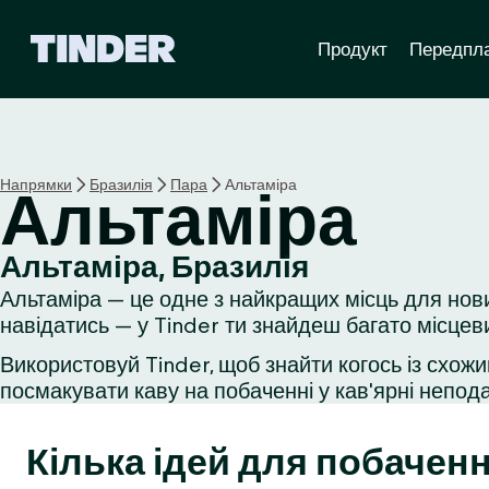
Г
Продукт
Передпл
о
л
о
в
н
а
Напрямки
Бразилія
Пара
Альтаміра
Альтаміра
с
т
о
Альтаміра, Бразилія
р
Альтаміра — це одне з найкращих місць для нови
і
н
навідатись — у Tinder ти знайдеш багато місцев
к
Використовуй Tinder, щоб знайти когось із схожи
а
посмакувати каву на побаченні у кав'ярні неподал
T
i
n
Кілька ідей для побаченн
d
e