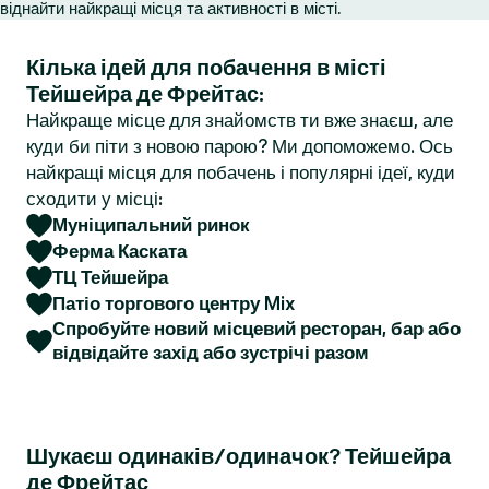
віднайти найкращі місця та активності в місті.
r
Кілька ідей для побачення в місті
Тейшейра де Фрейтас:
Найкраще місце для знайомств ти вже знаєш, але
куди би піти з новою парою? Ми допоможемо. Ось
найкращі місця для побачень і популярні ідеї, куди
сходити у місці:
Муніципальний ринок
Ферма Каската
ТЦ Тейшейра
Патіо торгового центру Mix
Спробуйте новий місцевий ресторан, бар або
відвідайте захід або зустрічі разом
Шукаєш одинаків/одиначок? Тейшейра
де Фрейтас