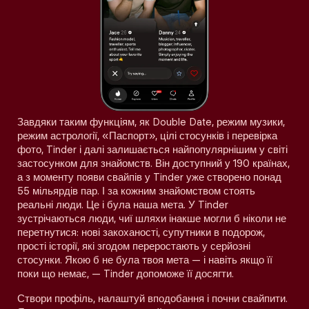
Завдяки таким функціям, як Double Date, режим музики,
режим астрології, «Паспорт», цілі стосунків і перевірка
фото, Tinder і далі залишається найпопулярнішим у світі
застосунком для знайомств. Він доступний у 190 країнах,
а з моменту появи свайпів у Tinder уже створено понад
55 мільярдів пар. І за кожним знайомством стоять
реальні люди. Це і була наша мета. У Tinder
зустрічаються люди, чиї шляхи інакше могли б ніколи не
перетнутися: нові закоханості, супутники в подорож,
прості історії, які згодом переростають у серйозні
стосунки. Якою б не була твоя мета — і навіть якщо її
поки що немає, — Tinder допоможе її досягти.
Створи профіль, налаштуй вподобання і почни свайпити.