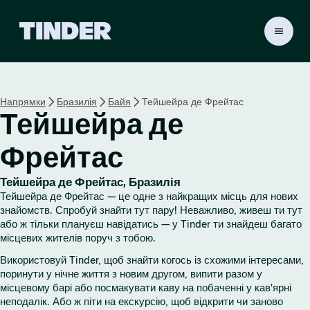
Г
о
л
о
в
Напрямки
Бразилія
Байя
Тейшейра де Фрейтас
н
Тейшейра де
а
с
т
Фрейтас
о
р
Тейшейра де Фрейтас, Бразилія
і
Тейшейра де Фрейтас — це одне з найкращих місць для нових
н
знайомств. Спробуй знайти тут пару! Неважливо, живеш ти тут
к
або ж тільки плануєш навідатись — у Tinder ти знайдеш багато
а
місцевих жителів поруч з тобою.
T
Використовуй Tinder, щоб знайти когось із схожими інтересами,
i
поринути у нічне життя з новим другом, випити разом у
n
місцевому барі або посмакувати каву на побаченні у кав'ярні
d
неподалік. Або ж піти на екскурсію, щоб відкрити чи заново
e