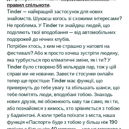
правил спільноти
.
Tinder — найкращий застосунок для нових
знайомств. Шукаєш когось зі схожими інтересами?
Не проблема. У Tinder ти знайдеш людей, що
поділяють твої вподобання — від автомобільних
подорожей до нічних клубів.
Потрібен хтось, з ким не страшно у натовпі на
фестивалі? Або ж просто хочеш зустріти людину,
яка турбується про кліматичні зміни, як і ти? У
Tinder було створено 55 мільярдів пар, тож у цій
справі ми не новачки. Завести стосунки онлайн
тепер ще простіше: Tinder має функції, що
привернуть до тебе увагу та збільшать шанси, що
тебе помітять люди, вподобані тобою. Знаходь
нових друзів, які обожнюють каву так само, як і ти,
або познайомся з кимось, хто зрівняється з тобою
у бадмінтоні. А коли треба поїхати з міста, наша
функція «Паспорт» буде з тобою у більш ніж 190