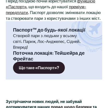
Перед поїздкою почни користуватися
функцією
«Паспорт»
, що входить до нашої
преміум-
передплати
. Паспорт дозволяє змінювати локацію
та створювати пари з користувачами з інших міст.
Паспорт™ до будь-якої локації
Створюй пари з людьми у всьому
світі. Париж, Лос-Анджелес, Сідней.
Вперед!
Поточна локація
:
Тейшейра де
Фрейтас
Що таке «Паспорт»?
Зустрічаючи нових людей, не забувай
дотримуватися наших
порад щодо безпеки
та