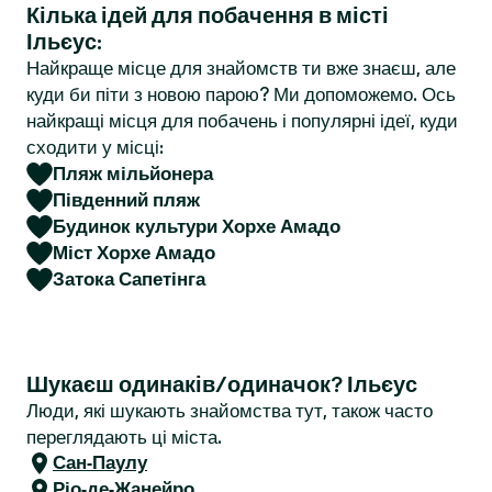
Кілька ідей для побачення в місті
r
Ільєус:
Найкраще місце для знайомств ти вже знаєш, але
куди би піти з новою парою? Ми допоможемо. Ось
найкращі місця для побачень і популярні ідеї, куди
сходити у місці:
Пляж мільйонера
Південний пляж
Будинок культури Хорхе Амадо
Міст Хорхе Амадо
Затока Сапетінга
Шукаєш одинаків/одиначок? Ільєус
Люди, які шукають знайомства тут, також часто
переглядають ці міста.
Сан-Паулу
Ріо-де-Жанейро