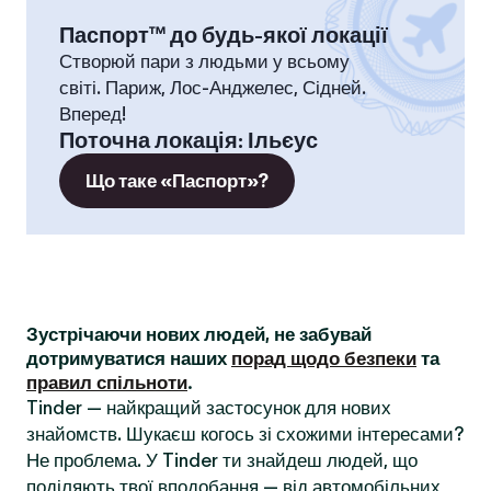
Паспорт™ до будь-якої локації
Створюй пари з людьми у всьому
світі. Париж, Лос-Анджелес, Сідней.
Вперед!
Поточна локація
:
Ільєус
Що таке «Паспорт»?
Зустрічаючи нових людей, не забувай
дотримуватися наших
порад щодо безпеки
та
правил спільноти
.
Tinder — найкращий застосунок для нових
знайомств. Шукаєш когось зі схожими інтересами?
Не проблема. У Tinder ти знайдеш людей, що
поділяють твої вподобання — від автомобільних