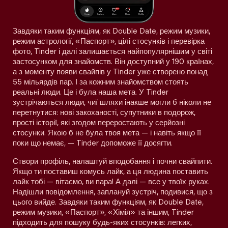
Завдяки таким функціям, як Double Date, режим музики,
режим астрології, «Паспорт», цілі стосунків і перевірка
фото, Tinder і далі залишається найпопулярнішим у світі
застосунком для знайомств. Він доступний у 190 країнах,
а з моменту появи свайпів у Tinder уже створено понад
55 мільярдів пар. І за кожним знайомством стоять
реальні люди. Це і була наша мета. У Tinder
зустрічаються люди, чиї шляхи інакше могли б ніколи не
перетнутися: нові закоханості, супутники в подорож,
прості історії, які згодом переростають у серйозні
стосунки. Якою б не була твоя мета — і навіть якщо її
поки що немає, — Tinder допоможе її досягти.
Створи профіль, налаштуй вподобання і почни свайпити.
Якщо ти поставиш комусь лайк, а ця людина поставить
лайк тобі — вітаємо, ви пара! А далі — все у твоїх руках.
Надішли повідомлення, заплануй зустріч, подивися, що з
цього вийде. Завдяки таким функціям, як Double Date,
режим музики, «Паспорт», «Хімія» та іншим, Tinder
підходить для пошуку будь-яких стосунків: легких,