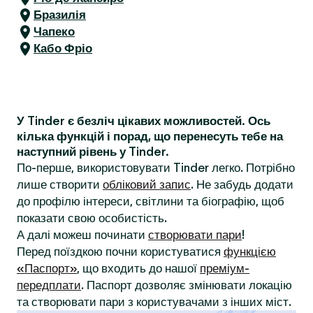
Бразилія
Чапеко
Кабо Фріо
У Tinder є безліч цікавих можливостей. Ось
кілька функцій і порад, що перенесуть тебе на
наступний рівень у Tinder.
По-перше, використовувати Tinder легко. Потрібно
лише створити
обліковий запис
. Не забудь додати
до профілю інтереси, світлини та біографію, щоб
показати свою особистість.
А далі можеш починати
створювати пари
!
Перед поїздкою почни користуватися
функцією
«Паспорт»
, що входить до нашої
преміум-
передплати
. Паспорт дозволяє змінювати локацію
та створювати пари з користувачами з інших міст.