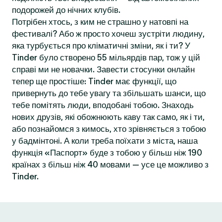
подорожей до нічних клубів.
Потрібен хтось, з ким не страшно у натовпі на
фестивалі? Або ж просто хочеш зустріти людину,
яка турбується про кліматичні зміни, як і ти? У
Tinder було створено 55 мільярдів пар, тож у цій
справі ми не новачки. Завести стосунки онлайн
тепер ще простіше: Tinder має функції, що
привернуть до тебе увагу та збільшать шанси, що
тебе помітять люди, вподобані тобою. Знаходь
нових друзів, які обожнюють каву так само, як і ти,
або познайомся з кимось, хто зрівняється з тобою
у бадмінтоні. А коли треба поїхати з міста, наша
функція «Паспорт» буде з тобою у більш ніж 190
країнах з більш ніж 40 мовами — усе це можливо з
Tinder.