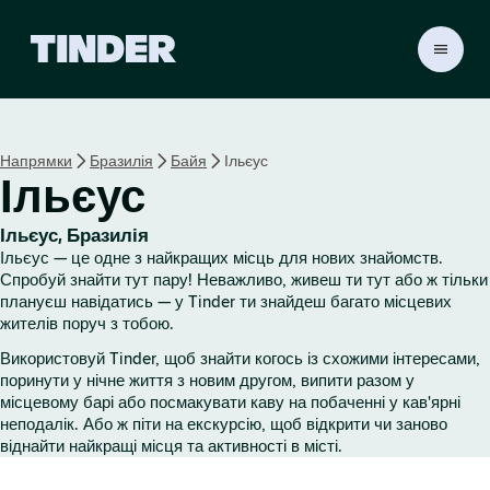
Г
о
л
о
в
Напрямки
Бразилія
Байя
Ільєус
н
Ільєус
а
с
т
Ільєус, Бразилія
о
Ільєус — це одне з найкращих місць для нових знайомств.
р
Спробуй знайти тут пару! Неважливо, живеш ти тут або ж тільки
і
плануєш навідатись — у Tinder ти знайдеш багато місцевих
жителів поруч з тобою.
н
к
Використовуй Tinder, щоб знайти когось із схожими інтересами,
а
поринути у нічне життя з новим другом, випити разом у
T
місцевому барі або посмакувати каву на побаченні у кав'ярні
i
неподалік. Або ж піти на екскурсію, щоб відкрити чи заново
n
віднайти найкращі місця та активності в місті.
d
e