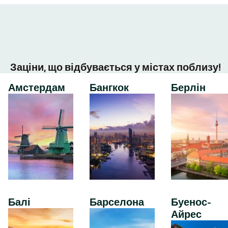
Заціни, що відбувається у містах поблизу!
Амстердам
Бангкок
Берлін
Балі
Барселона
Буенос-
Айрес