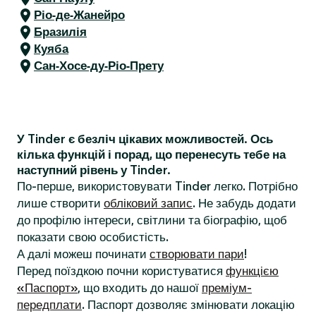
Ріо-де-Жанейро
Бразилія
Куяба
Сан-Хосе-ду-Ріо-Прету
У Tinder є безліч цікавих можливостей. Ось
кілька функцій і порад, що перенесуть тебе на
наступний рівень у Tinder.
По-перше, використовувати Tinder легко. Потрібно
лише створити
обліковий запис
. Не забудь додати
до профілю інтереси, світлини та біографію, щоб
показати свою особистість.
А далі можеш починати
створювати пари
!
Перед поїздкою почни користуватися
функцією
«Паспорт»
, що входить до нашої
преміум-
передплати
. Паспорт дозволяє змінювати локацію