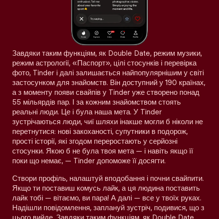
Завдяки таким функціям, як Double Date, режим музики,
режим астрології, «Паспорт», цілі стосунків і перевірка
фото, Tinder і далі залишається найпопулярнішим у світі
застосунком для знайомств. Він доступний у 190 країнах,
а з моменту появи свайпів у Tinder уже створено понад
55 мільярдів пар. І за кожним знайомством стоять
реальні люди. Це і була наша мета. У Tinder
зустрічаються люди, чиї шляхи інакше могли б ніколи не
перетнутися: нові закоханості, супутники в подорож,
прості історії, які згодом переростають у серйозні
стосунки. Якою б не була твоя мета — і навіть якщо її
поки що немає, — Tinder допоможе її досягти.
Створи профіль, налаштуй вподобання і почни свайпити.
Якщо ти поставиш комусь лайк, а ця людина поставить
лайк тобі — вітаємо, ви пара! А далі — все у твоїх руках.
Надішли повідомлення, заплануй зустріч, подивися, що з
цього вийде. Завдяки таким функціям, як Double Date,