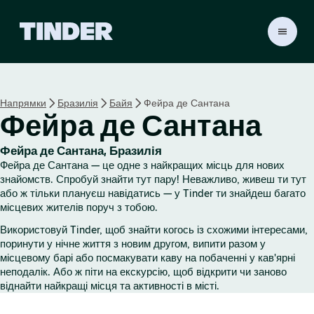
Г
о
л
о
в
Напрямки
Бразилія
Байя
Фейра де Сантана
н
Фейра де Сантана
а
с
т
Фейра де Сантана, Бразилія
о
Фейра де Сантана — це одне з найкращих місць для нових
р
знайомств. Спробуй знайти тут пару! Неважливо, живеш ти тут
і
або ж тільки плануєш навідатись — у Tinder ти знайдеш багато
місцевих жителів поруч з тобою.
н
к
Використовуй Tinder, щоб знайти когось із схожими інтересами,
а
поринути у нічне життя з новим другом, випити разом у
T
місцевому барі або посмакувати каву на побаченні у кав'ярні
i
неподалік. Або ж піти на екскурсію, щоб відкрити чи заново
n
віднайти найкращі місця та активності в місті.
d
e