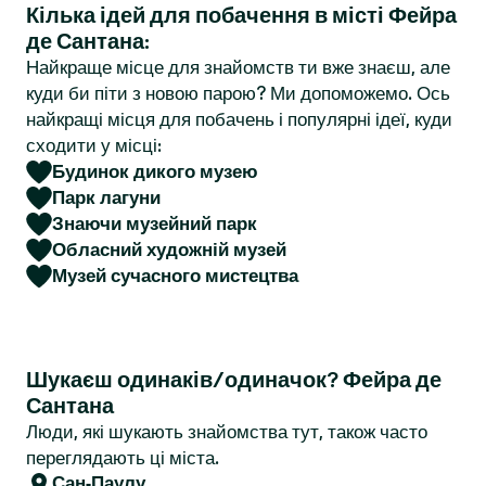
Кілька ідей для побачення в місті Фейра
r
де Сантана:
Найкраще місце для знайомств ти вже знаєш, але
куди би піти з новою парою? Ми допоможемо. Ось
найкращі місця для побачень і популярні ідеї, куди
сходити у місці:
Будинок дикого музею
Парк лагуни
Знаючи музейний парк
Обласний художній музей
Музей сучасного мистецтва
Шукаєш одинаків/одиначок? Фейра де
Сантана
Люди, які шукають знайомства тут, також часто
переглядають ці міста.
Сан-Паулу