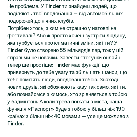
Не проблема. У Tinder ти знайдеш людей, що
поділяють твої вподобання — від автомобільних
подорожей до нічних клубів.
Потрібен хтось, з ким не страшно у натовпі на
фестивалі? Або ж просто хочеш зустріти людину,
яка турбується про кліматичні зміни, як і ти? У
Tinder було створено 55 мільярдів пар, тож у цій
справі ми не новачки. Завести стосунки онлайн
тепер ще простіше: Tinder має функції, що
привернуть до тебе увагу та збільшать шанси, що
тебе помітять люди, вподобані тобою. Знаходь
нових друзів, які обожнюють каву так само, як і ти,
або познайомся з кимось, хто зрівняється з тобою
у бадмінтоні. А коли треба поїхати з міста, наша
функція «Паспорт» буде з тобою у більш ніж 190
країнах з більш ніж 40 мовами — усе це можливо з
Tinder.