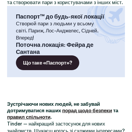
та створювати пари з користувачами з інших міст.
Паспорт™ до будь-якої локації
Створюй пари з людьми у всьому
світі. Париж, Лос-Анджелес, Сідней.
Вперед!
Поточна локація
:
Фейра де
Сантана
Що таке «Паспорт»?
Зустрічаючи нових людей, не забувай
дотримуватися наших
порад щодо безпеки
та
правил спільноти
.
Tinder — найкращий застосунок для нових
знайомств. Шукаєш когось зі схожими інтересами?