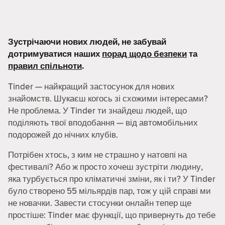
Зустрічаючи нових людей, не забувай
дотримуватися наших
порад щодо безпеки
та
правил спільноти
.
Tinder — найкращий застосунок для нових
знайомств. Шукаєш когось зі схожими інтересами?
Не проблема. У Tinder ти знайдеш людей, що
поділяють твої вподобання — від автомобільних
подорожей до нічних клубів.
Потрібен хтось, з ким не страшно у натовпі на
фестивалі? Або ж просто хочеш зустріти людину,
яка турбується про кліматичні зміни, як і ти? У Tinder
було створено 55 мільярдів пар, тож у цій справі ми
не новачки. Завести стосунки онлайн тепер ще
простіше: Tinder має функції, що привернуть до тебе