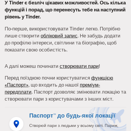
У Tinder є безліч цікавих можливостей. Ось кілька
функцій і порад, що перенесуть тебе на наступний
рівень у Tinder.
По-перше, використовувати Tinder легко. Потрібно
лише створити
обліковий запис
. Не забудь додати
до профілю інтереси, світлини та біографію, щоб
показати свою особистість.
А далі можеш починати
створювати пари
!
Перед поїздкою почни користуватися
функцією
«Паспорт»
, що входить до нашої
преміум-
передплати
. Паспорт дозволяє змінювати локацію та
створювати пари з користувачами з інших міст.
Паспорт™ до будь-якої локації
Створюй пари з людьми у всьому світі. Париж,