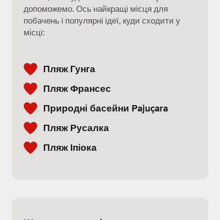
допоможемо. Ось найкращі місця для
побачень і популярні ідеї, куди сходити у
місці:
Пляж Гунга
Пляж Франсес
Природні басейни Pajuçara
Пляж Русалка
Пляж Іпіока