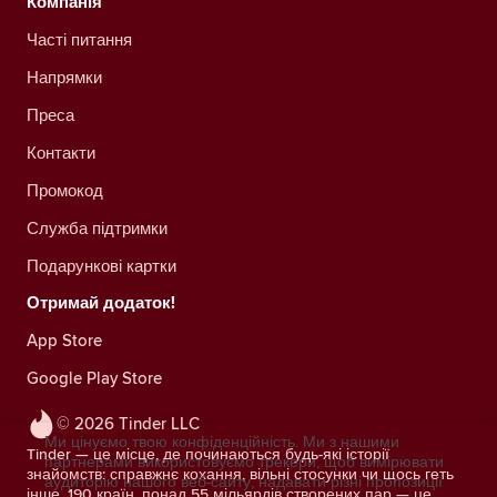
Компанія
Часті питання
Напрямки
Преса
Контакти
Промокод
Служба підтримки
Подарункові картки
Отримай додаток!
App Store
Google Play Store
© 2026 Tinder LLC
Ми цінуємо твою конфіденційність. Ми з нашими
Tinder — це місце, де починаються будь-які історії
партнерами використовуємо трекери, щоб вимірювати
знайомств: справжнє кохання, вільні стосунки чи щось геть
аудиторію нашого веб-сайту, надавати різні пропозиції
інше. 190 країн, понад 55 мільярдів створених пар — це