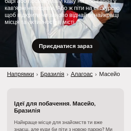
барі або посмакувати каву на побаченні у
r
кав'ярні неподалік. Або ж піти на екскурсію,
щоб відкрити чи заново віднайти найкращі
місця та активності в місті.
Приєднатися зараз
Напрямки
›
Бразилія
›
Алагоас
›
Масейо
Ідеї для побачення. Масейо,
Бразилія
Найкраще місце для знайомств ти вже
знаєш, але куди би піти з новою парою? Ми