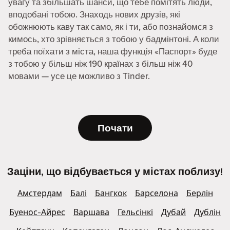
увагу та збільшать шанси, що тебе помітять люди,
вподобані тобою. Знаходь нових друзів, які
обожнюють каву так само, як і ти, або познайомся з
кимось, хто зрівняється з тобою у бадмінтоні. А коли
треба поїхати з міста, наша функція «Паспорт» буде
з тобою у більш ніж 190 країнах з більш ніж 40
мовами — усе це можливо з Tinder.
Почати
Заціни, що відбувається у містах поблизу!
Амстердам
Балі
Бангкок
Барселона
Берлін
Буенос-Айрес
Варшава
Гельсінкі
Дубай
Дублін