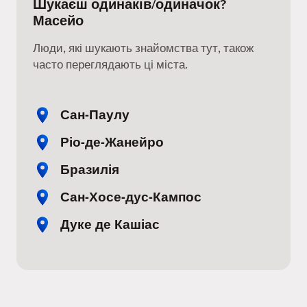
Шукаєш одинаків/одиначок?
Масейо
Люди, які шукають знайомства тут, також
часто переглядають ці міста.
Сан-Паулу
Ріо-де-Жанейро
Бразилія
Сан-Хосе-дус-Кампос
Дуке де Кашіас