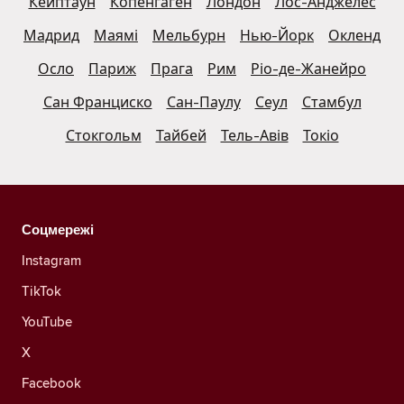
Кейптаун
Копенгаген
Лондон
Лос-Анджелес
Мадрид
Маямі
Мельбурн
Нью-Йорк
Окленд
Осло
Париж
Прага
Рим
Ріо-де-Жанейро
Сан Франциско
Сан-Паулу
Сеул
Стамбул
Стокгольм
Тайбей
Тель-Авів
Токіо
Соцмережі
Instagram
TikTok
YouTube
X
Facebook